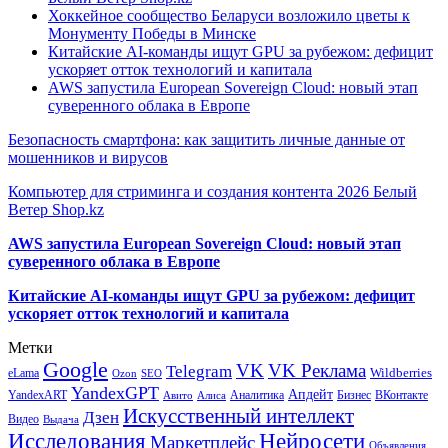
Хоккейное сообщество Беларуси возложило цветы к
Монументу Победы в Минске
Китайские AI-команды ищут GPU за рубежом: дефицит
ускоряет отток технологий и капитала
AWS запустила European Sovereign Cloud: новый этап
суверенного облака в Европе
Безопасность смартфона: как защитить личные данные от
мошенников и вирусов
Компьютер для стриминга и создания контента 2026 Белый
Ветер Shop.kz
AWS запустила European Sovereign Cloud: новый этап
суверенного облака в Европе
Китайские AI-команды ищут GPU за рубежом: дефицит
ускоряет отток технологий и капитала
Метки
Google
VK
VK Реклама
Telegram
eLama
Wildberries
SEO
Ozon
YandexGPT
Апдейт
YandexART
Аналитика
Бизнес
ВКонтакте
Авито
Алиса
Искусственный интеллект
Дзен
Видео
Выдача
Исследования
Нейросети
Маркетплейс
Объявления