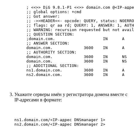
; <<>> DiG 9.8.1-P1 <<>> domain.com @<IP-адре
;; global options: +cmd

;; Got answer:

;; ->>HEADER<<- opcode: QUERY, status: NOERRO
;; flags: qr aa rd; QUERY: 1, ANSWER: 1, AUTH
;; WARNING: recursion requested but not avail
;; QUESTION SECTION:

;domain.com.                    IN      A

;; ANSWER SECTION:

domain.com.             3600    IN      A    
;; AUTHORITY SECTION:

domain.com.             3600    IN      NS   
domain.com.             3600    IN      NS   
;; ADDITIONAL SECTION:

ns1.domain.com.         3600    IN      A    
Укажите серверы имён у регистратора домена вместе с
IP-адресами в формате:
ns1.domain.com/<IP-адрес DNSmanager 1>
