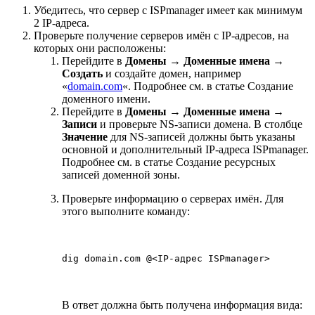
Убедитесь, что сервер с ISPmanager имеет как минимум
2 IP-адреса.
Проверьте получение серверов имён с IP-адресов, на
которых они расположены:
Перейдите в
Домены → Доменные имена
→
Создать
и создайте домен, например
«
domain.com
«. Подробнее см. в статье Создание
доменного имени.
Перейдите в
Домены → Доменные имена →
Записи
и проверьте NS-записи домена. В столбце
Значение
для NS-записей должны быть указаны
основной и дополнительный IP-адреса ISPmanager.
Подробнее см. в статье Создание ресурсных
записей доменной зоны.
Проверьте информацию о серверах имён. Для
этого выполните команду:
dig domain.com @<IP-адрес ISPmanager>
В ответ должна
быть получена информация
вида: