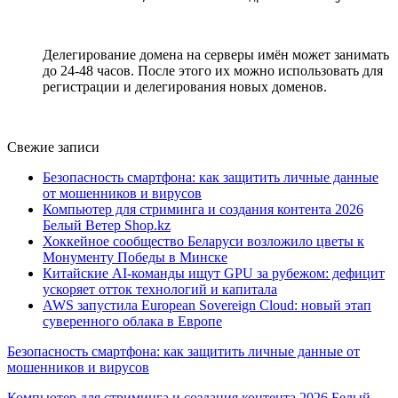
Делегирование домена на серверы имён может занимать
до 24-48 часов. После этого их можно использовать для
регистрации и делегирования новых доменов.
Свежие записи
Безопасность смартфона: как защитить личные данные
от мошенников и вирусов
Компьютер для стриминга и создания контента 2026
Белый Ветер Shop.kz
Хоккейное сообщество Беларуси возложило цветы к
Монументу Победы в Минске
Китайские AI-команды ищут GPU за рубежом: дефицит
ускоряет отток технологий и капитала
AWS запустила European Sovereign Cloud: новый этап
суверенного облака в Европе
Безопасность смартфона: как защитить личные данные от
мошенников и вирусов
Компьютер для стриминга и создания контента 2026 Белый