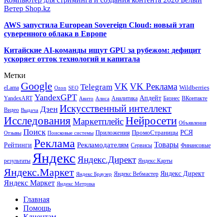
Ветер Shop.kz
AWS запустила European Sovereign Cloud: новый этап
суверенного облака в Европе
Китайские AI-команды ищут GPU за рубежом: дефицит
ускоряет отток технологий и капитала
Метки
Google
VK
VK Реклама
Telegram
eLama
Wildberries
SEO
Ozon
YandexGPT
Апдейт
YandexART
Аналитика
Бизнес
ВКонтакте
Авито
Алиса
Искусственный интеллект
Дзен
Видео
Выдача
Исследования
Нейросети
Маркетплейс
Объявления
Поиск
РСЯ
Приложения
ПромоСтраницы
Поисковые системы
Отзывы
Реклама
Рекламодателям
Товары
Рейтинги
Сервисы
Финансовые
Яндекс
Яндекс.Директ
результаты
Яндекс.Карты
Яндекс.Маркет
Яндекс Директ
Яндекс Вебмастер
Яндекс Браузер
Яндекс Маркет
Яндекс Метрика
Главная
Помощь
Клиентам