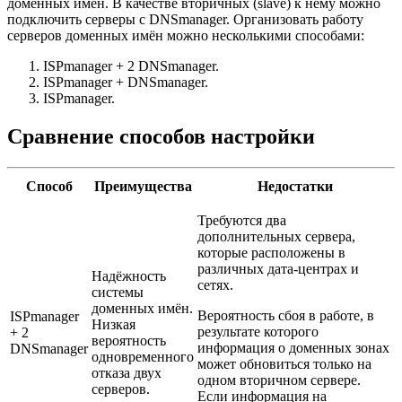
доменных имён. В качестве вторичных (slave) к нему можно
подключить серверы с DNSmanager. Организовать работу
серверов доменных имён можно несколькими способами:
ISPmanager + 2 DNSmanager.
ISPmanager + DNSmanager.
ISPmanager.
Сравнение способов настройки
Способ
Преимущества
Недостатки
Требуются два
дополнительных сервера,
которые расположены в
различных дата-центрах и
Надёжность
сетях.
системы
доменных имён.
Вероятность
сбоя в работе, в
ISPmanager
Низкая
результате которого
+ 2
вероятность
информация о доменных зонах
DNSmanager
одновременного
может обновиться только на
отказа двух
одном вторичном сервере.
серверов.
Если информация на