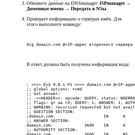
Обновите данные на DNSmanager:
ISPmanager →
Доменные имена → Передать в NSы
.
Проверьте информацию о серверах имён. Для
этого выполните команду:
dig domain.com @<IP-адрес вторичного сервера 
В ответ должна
быть получена информаци
я вида:
; <<>> DiG 9.8.1-P1 <<>> domain.com @<IP-адре
;; global options: +cmd

;; Got answer:

;; ->>HEADER<<- opcode: QUERY, status: NOERRO
;; flags: qr aa rd; QUERY: 1, ANSWER: 1, AUTH
;; WARNING: recursion requested but not avail
;; QUESTION SECTION:

;domain.com.                    IN      A

;; ANSWER SECTION:

domain.com.             3600    IN      A    
;; AUTHORITY SECTION:

domain.com.             3600    IN      NS   