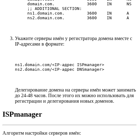
domain.com.             3600    IN      NS   
;; ADDITIONAL SECTION:

ns1.domain.com.         3600    IN      A    
Укажите серверы имён у регистратора домена вместе с
IP-адресами в формате:
ns1.domain.com/<IP-адрес ISPmanager>

Делегирование домена на серверы имён может занимать
до 24-48 часов. После этого их можно использовать для
регистрации и делегирования новых доменов.
ISPmanager
Алгоритм настройки серверов имён: