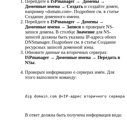
Перейдите в
ISPmanager →
Домены →
Доменные имена
→
Создать
и создайте домен,
например «domain.com». Подробнее см. в статье
Создание доменного имени.
Перейдите в
ISPmanager → Домены →
Доменные имена → Записи
и проверьте NS-
записи домена. В столбце
Значение
для NS-
записей должны быть указаны IP-адреса обоих
DNSmanager. Подробнее см. в статье Создание
ресурсных записей доменной зоны.
Обновите данные на вторичных серверах:
ISPmanager → Доменные имена → Передать в
NSы
.
Проверьте информацию о серверах имён. Для
этого выполните команду:
dig domain.com @<IP-адрес вторичного сервера 
В ответ должна
быть получена информация
вида: