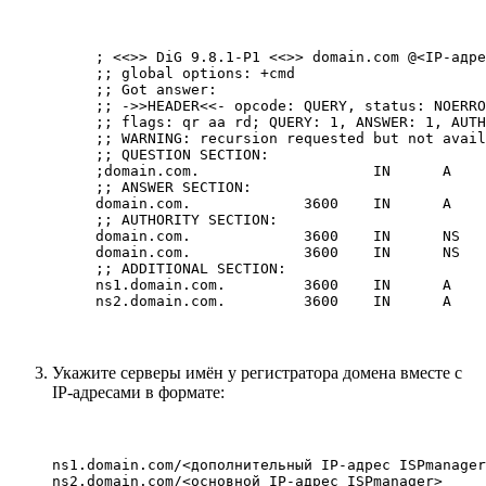
; <<>> DiG 9.8.1-P1 <<>> domain.com @<IP-адре
;; global options: +cmd

;; Got answer:

;; ->>HEADER<<- opcode: QUERY, status: NOERRO
;; flags: qr aa rd; QUERY: 1, ANSWER: 1, AUTH
;; WARNING: recursion requested but not avail
;; QUESTION SECTION:

;domain.com.                    IN      A

;; ANSWER SECTION:

domain.com.             3600    IN      A    
;; AUTHORITY SECTION:

domain.com.             3600    IN      NS   
domain.com.             3600    IN      NS   
;; ADDITIONAL SECTION:

ns1.domain.com.         3600    IN      A    
Укажите серверы имён у регистратора домена вместе с
IP-адресами в формате:
ns1.domain.com/<дополнительный IP-адрес ISPmanager
ns2.domain.com/<основной IP-адрес ISPmanager>