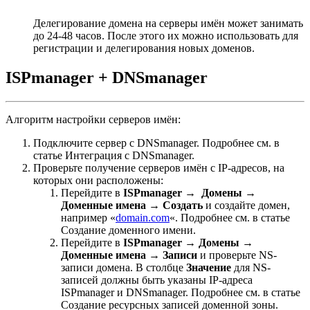
Делегирование домена на серверы имён может занимать
до 24-48 часов. После этого их можно использовать для
регистрации и делегирования новых доменов.
ISPmanager + DNSmanager
Алгоритм настройки серверов имён:
Подключите сервер с DNSmanager. Подробнее см. в
статье Интеграция с DNSmanager.
Проверьте получение серверов имён с IP-адресов, на
которых они расположены:
Перейдите в
ISPmanager →
Домены →
Доменные имена
→
Создать
и создайте домен,
например «
domain.com
«. Подробнее см. в статье
Создание доменного имени.
Перейдите в
ISPmanager →
Домены →
Доменные имена → Записи
и проверьте NS-
записи домена. В столбце
Значение
для NS-
записей должны быть указаны IP-адреса
ISPmanager и DNSmanager. Подробнее см. в статье
Создание ресурсных записей доменной зоны.