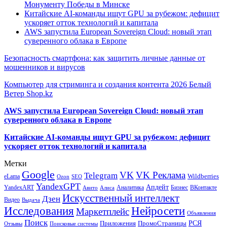
Монументу Победы в Минске
Китайские AI-команды ищут GPU за рубежом: дефицит
ускоряет отток технологий и капитала
AWS запустила European Sovereign Cloud: новый этап
суверенного облака в Европе
Безопасность смартфона: как защитить личные данные от
мошенников и вирусов
Компьютер для стриминга и создания контента 2026 Белый
Ветер Shop.kz
AWS запустила European Sovereign Cloud: новый этап
суверенного облака в Европе
Китайские AI-команды ищут GPU за рубежом: дефицит
ускоряет отток технологий и капитала
Метки
Google
VK
VK Реклама
Telegram
eLama
Wildberries
SEO
Ozon
YandexGPT
Апдейт
YandexART
Аналитика
Бизнес
ВКонтакте
Авито
Алиса
Искусственный интеллект
Дзен
Видео
Выдача
Исследования
Нейросети
Маркетплейс
Объявления
Поиск
РСЯ
Приложения
ПромоСтраницы
Поисковые системы
Отзывы