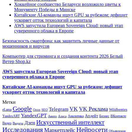
Хоккейное сообщество Беларуси возложило цветы к
Монументу Победы в Минске
Китайские AI-команды ищут GPU за рубежом: дефицит
ускоряет отток технологий и капитала
AWS запустила European Sovereign Cloud: новый этап
суверенного облака в Европе
Безопасность смартфона: как защитить личные данные от
мошенников и вирусов
Компьютер для стриминга и создания контента 2026 Белый
Ветер Shop.kz
AWS запустила European Sovereign Cloud: новый этап
суверенного облака в Европе
Китайские AI-команды ищут GPU за рубежом: дефицит
ускоряет отток технологий и капитала
Метки
Google
VK
VK Реклама
Telegram
eLama
Wildberries
SEO
Ozon
YandexGPT
Апдейт
YandexART
Аналитика
Бизнес
ВКонтакте
Авито
Алиса
Искусственный интеллект
Дзен
Видео
Выдача
Исследования
Нейросети
Маркетплейс
Объявления