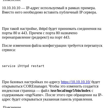
10.10.10.10 — IP-адрес используемый в рамках примера.
Вместо него необходимо вставить публичный IP сервера.
При такой настройке, ihttpd будет принимать соединения на
порты 80 и 443. Причем с порта 80 назначено
перенаправление (редирект) на порт 443.
После изменения файла конфигурации требуется перезапуск
сервиса:
service ihttpd restart
При базовых настройках по адресу
https://10.10.10.10/
будет
открываться COREmanager. Чтобы это изменить создается
индексная страница — файл
/usr/local/mgr5/bin/index
с
содержимым «mgrName». После этого при обращении на IP-
адрес будет открываться указанная панель управления.
Пояснение