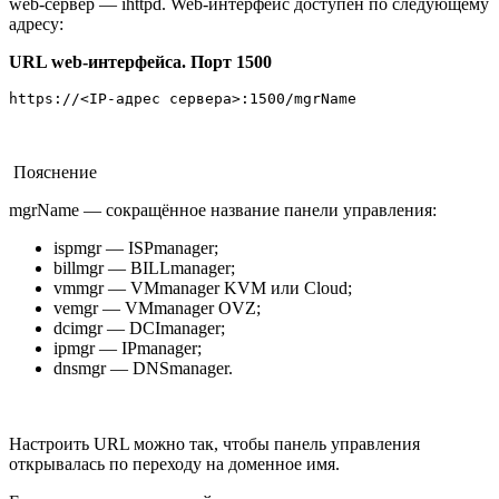
web-сервер — ihttpd. Web-интерфейс доступен по следующему
адресу:
URL web-интерфейса. Порт 1500
https://<IP-адрес сервера>:1500/mgrName
Пояснение
mgrName — сокращённое название панели управления:
ispmgr — ISPmanager;
billmgr — BILLmanager;
vmmgr — VMmanager KVM или Cloud;
vemgr — VMmanager OVZ;
dcimgr — DCImanager;
ipmgr — IPmanager;
dnsmgr — DNSmanager.
Настроить URL можно так, чтобы панель управления
открывалась по переходу на доменное имя.