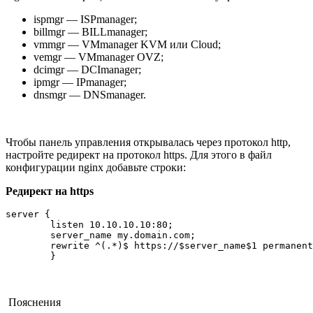
ispmgr — ISPmanager;
billmgr — BILLmanager;
vmmgr — VMmanager KVM или Cloud;
vemgr — VMmanager OVZ;
dcimgr — DCImanager;
ipmgr — IPmanager;
dnsmgr — DNSmanager.
Чтобы панель управления открывалась через протокол http,
настройте редирект на протокол https. Для этого в файл
конфигурации nginx добавьте строки:
Редирект на https
server {

        listen 10.10.10.10:80;

        server_name my.domain.com;

        rewrite ^(.*)$ https://$server_name$1 permanent
        }
Пояснения