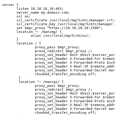
server {

       listen 10.10.10.10:443;

       server_name my.domain.com;

       ssl on;

       ssl_certificate /usr/local/mgr5/etc/manager.crt;

       ssl_certificate_key /usr/local/mgr5/etc/manager.
       set $mgr_proxy "https://10.10.10.10:1500";

       location ^~ /manimg/ {

              alias /usr/local/mgr5/skins/;

       }

       location / {

                proxy_pass $mgr_proxy;

                proxy_redirect $mgr_proxy /;

                proxy_set_header Host $host:$server_por
                proxy_set_header X-Forwarded-For $remot
                proxy_set_header X-Forwarded-Proto $sch
                proxy_set_header X-Real-IP $remote_addr
                proxy_set_header X-Forwarded-Secret mar
                chunked_transfer_encoding off;

        }

        location ^~ /mancgi/ {

                proxy_pass $mgr_proxy;

                proxy_redirect $mgr_proxy /;

                proxy_set_header Host $host:$server_por
                proxy_set_header X-Forwarded-For $remot
                proxy_set_header X-Forwarded-Proto $sch
                proxy_set_header X-Real-IP $remote_addr
                proxy_set_header X-Forwarded-Secret mar
                chunked_transfer_encoding off;
