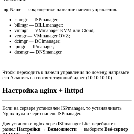
mgrName — сокращённое название панели управления:
ispmgr — ISPmanager;
billmgr — BILLmanager;
vmmgr — VMmanager KVM или Cloud;
vemgr — VMmanager OVZ;
dcimgr — DCImanager;
ipmgr — IPmanager;
dnsmgr — DNSmanager.
Чтобы переходить к панели управления по домену, направьте
его А-запись на соответствующий адрес (10.10.10.10).
Настройка nginx + ihttpd
Если на сервере установлен ISPmanager, то устанавливать
Nginx нужно через панель ISPmanager.
Для установки nginx через ISPmanager Lite, перейдите в
раздел
Настройки
→
Возможности
→ выберите
Веб-сервер