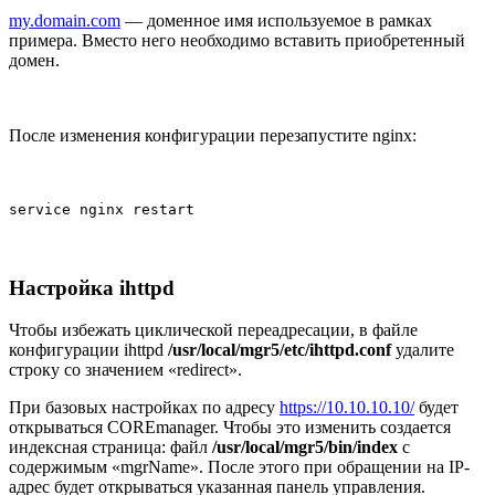
my.domain.com
— доменное имя используемое в рамках
примера. Вместо него необходимо вставить приобретенный
домен.
После изменения конфигурации перезапустите nginx:
service nginx restart
Настройка ihttpd
Чтобы избежать циклической переадресации, в файле
конфигурации ihttpd
/usr/local/mgr5/etc/ihttpd.conf
удалите
строку со значением «redirect».
При базовых настройках по адресу
https://10.10.10.10/
будет
открываться COREmanager. Чтобы это изменить создается
индексная страница: файл
/usr/local/mgr5/bin/index
с
содержимым «mgrName». После этого при обращении на IP-
адрес будет открываться указанная панель управления.