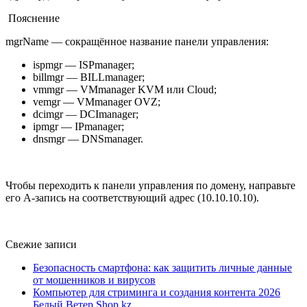
Пояснение
mgrName — сокращённое название панели управления:
ispmgr — ISPmanager;
billmgr — BILLmanager;
vmmgr — VMmanager KVM или Cloud;
vemgr — VMmanager OVZ;
dcimgr — DCImanager;
ipmgr — IPmanager;
dnsmgr — DNSmanager.
Чтобы переходить к панели управления по домену, направьте
его А-запись на соответствующий адрес (10.10.10.10).
Свежие записи
Безопасность смартфона: как защитить личные данные
от мошенников и вирусов
Компьютер для стриминга и создания контента 2026
Белый Ветер Shop.kz