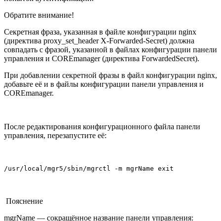
Обратите внимание!
Секретная фраза, указанная в файле конфигурации nginx
(директива proxy_set_header X-Forwarded-Secret) должна
совпадать с фразой, указанной в файлах конфигурации панели
управления и COREmanager (директива ForwardedSecret).
При добавлении секретной фразы в файл конфигурации nginx,
добавьте её и в файлы конфигурации панели управления и
COREmanager.
После редактирования конфигурационного файла панели
управления, перезапустите её:
/usr/local/mgr5/sbin/mgrctl -m mgrName exit
Пояснение
mgrName — сокращённое название панели управления: