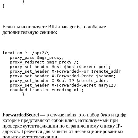
        }

}
Если вы используете BILLmanager 6, то добавьте
дополнительную секцию:
location ^~ /api2/{

   proxy_pass $mgr_proxy;

   proxy_redirect $mgr_proxy /;

   proxy_set_header Host $host:$server_port;

   proxy_set_header X-Forwarded-For $remote_addr;

   proxy_set_header X-Forwarded-Proto $scheme;

   proxy_set_header X-Real-IP $remote_addr;

   proxy_set_header X-Forwarded-Secret mary123;

   chunked_transfer_encoding off;

        }
ForwardedSecret
— в случае nginx, это набор букв и цифр,
которые представляют собой ключ, используемый при
проверке аутентификации по ограниченному списку IP-
адресов. Требуется для защиты от несанкционированных
попыток аутентификации.