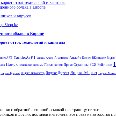
коряет отток технологий и капитала
еренного облака в Европе
нников и вирусов
ер Shop.kz
енного облака в Европе
ряет отток технологий и капитала
YandexGPT
Апдейт
andexART
Аналитика
Бизнес
ВКонтакте
Видео
Авито
Алиса
Поиск
РСЯ
Рейтинги
Приложения
ПромоСтраницы
Поисковые системы
ывы
Яндекс Маркет
Яндекс Директ
Яндекс Вебмастер
Яндекс Браузер
Яндекс Метри
олько с обратной активной ссылкой на страницу статьи.
чников и других порталов интернета, все права на авторство п