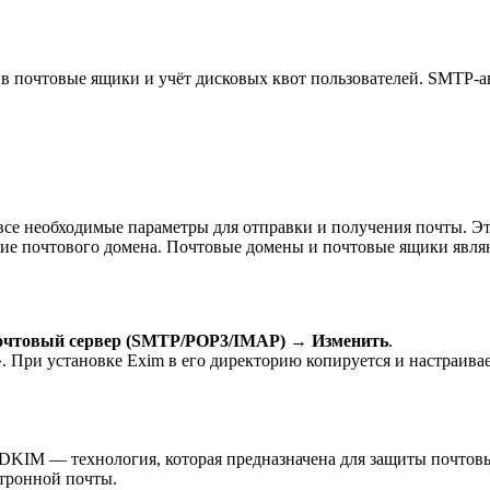
в почтовые
ящики и учёт дисковых квот пользователей. SMTP-ав
се необходимые параметры для отправки и получения почты. Эт
ание почтового домена. Почтовые домены и почтовые ящики явля
очтовый сервер
(SMTP/POP3/IMAP)
→
Изменить
.
. При установке Exim в его директорию копируется и настраива
. DKIM —
технология, которая предназначена для защиты почтов
ктронной почты.