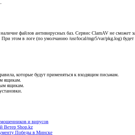
.
наличие файлов антивирусных баз. Сервис ClamAV не сможет за
ри этом в логе (по умолчанию /usr/local/mgr5/var/pkg.log)
будет
равила, которые будут применяться к входящим письмам.
ым ящикам.
вым ящикам.
установки.
т мошенников и вирусов
й Ветер Shop.kz
нументу Победы в Минске