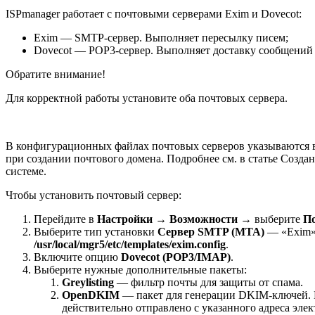
ISPmanager работает с почтовыми серверами Exim и Dovecot:
Exim — SMTP-сервер. Выполняет пересылку писем;
Dovecot — POP3-сервер. Выполняет доставку
сообщений 
Обратите внимание!
Для корректной работы установите оба почтовых сервера.
В конфигурационных файлах почтовых серверов указываются в
при создании почтового домена. Подробнее см. в статье Созд
системе.
Чтобы установить почтовый сервер:
Перейдите в
Настройки → Возможности
→ выберите
П
Выберите тип установки
Сервер SMTP (MTA)
— «Exim»
/usr/local/mgr5/etc/templates/exim.config
.
Включите опцию
Dovecot (POP3/IMAP)
.
Выберите нужные дополнительные пакеты:
Greylisting
— фильтр почты для защиты от спама.
OpenDKIM
— пакет для генерации DKIM-ключей
действительно отправлено с указанного адреса эле