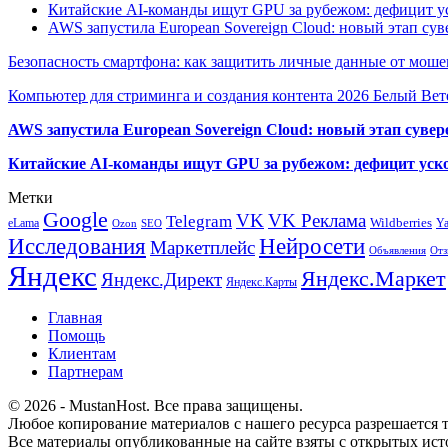
Китайские AI-команды ищут GPU за рубежом: дефицит ус
AWS запустила European Sovereign Cloud: новый этап сув
Безопасность смартфона: как защитить личные данные от моше
Компьютер для стриминга и создания контента 2026 Белый Вет
AWS запустила European Sovereign Cloud: новый этап сувер
Китайские AI-команды ищут GPU за рубежом: дефицит уско
Метки
Google
VK
VK Реклама
Telegram
eLama
Wildberries
Y
SEO
Ozon
Исследования
Нейросети
Маркетплейс
Объявления
Отз
Яндекс
Яндекс.Маркет
Яндекс.Директ
Яндекс.Карты
Главная
Помощь
Клиентам
Партнерам
© 2026 - MustanHost. Все права защищены.
Любое копирование материалов с нашего ресурса разрешается т
Все материалы опубликованные на сайте взяты с открытых исто