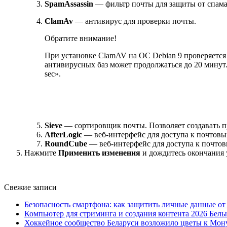
SpamAssassin
— фильтр почты для защиты от спама
ClamAv
— антивирус для проверки почты.
Обратите внимание!
При установке ClamAV на ОС Debian 9 проверяется 
антивирусных баз может продолжаться до 20 минут. П
sec».
Sieve
— сортировщик почты. Позволяет создавать п
AfterLogic
— веб-интерфейс для доступа к почтов
RoundCube
— веб-интерфейс для доступа к почто
Нажмите
Применить изменения
и дождитесь окончания 
Свежие записи
Безопасность смартфона: как защитить личные данные о
Компьютер для стриминга и создания контента 2026 Белы
Хоккейное сообщество Беларуси возложило цветы к Мо