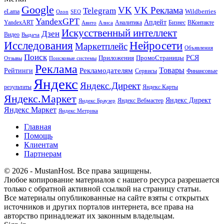
Google
VK
VK Реклама
Telegram
eLama
Wildberries
SEO
Ozon
YandexGPT
Апдейт
YandexART
Аналитика
Бизнес
ВКонтакте
Авито
Алиса
Искусственный интеллект
Дзен
Видео
Выдача
Исследования
Нейросети
Маркетплейс
Объявления
Поиск
РСЯ
Приложения
ПромоСтраницы
Поисковые системы
Отзывы
Реклама
Рекламодателям
Товары
Рейтинги
Сервисы
Финансовые
Яндекс
Яндекс.Директ
результаты
Яндекс.Карты
Яндекс.Маркет
Яндекс Директ
Яндекс Вебмастер
Яндекс Браузер
Яндекс Маркет
Яндекс Метрика
Главная
Помощь
Клиентам
Партнерам
© 2026 - MustanHost. Все права защищены.
Любое копирование материалов с нашего ресурса разрешается
только с обратной активной ссылкой на страницу статьи.
Все материалы опубликованные на сайте взяты с открытых
источников и других порталов интернета, все права на
авторство принадлежат их законным владельцам.