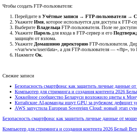
Чтобы создать FTP-пользователя:
Перейдите в
Учётные записи
→
FTP-пользователи
→
С
Укажите
Имя
, которое используется для доступа к FTP-се
Выберите
Владельца
FTP-пользователя. Поле не доступно
Укажите
Пароль
для входа в FTP-сервер и его
Подтверж
защищён от взлома.
Укажите
Домашнюю директорию
FTP-пользователя.
Дир
«/var/www/user/data», а для FTP-пользователя — «/ftp», то
Н
ажмите
Ок
.
Свежие записи
Безопасность смартфона: как защитить личные данные о
Компьютер для стриминга и создания контента 2026 Белы
Хоккейное сообщество Беларуси возложило цветы к Мо
Китайские AI-команды ищут GPU за рубежом: дефицит ус
AWS запустила European Sovereign Cloud: новый этап сув
Безопасность смартфона: как защитить личные данные от моше
Компьютер для стриминга и создания контента 2026 Белый Вет