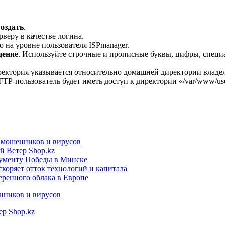
оздать
.
рверу в качестве логина.
 на уровне пользователя ISPmanager.
дение
.
И
сп
ользуйте строчные и прописные буквы, цифры, специа
ектория указывается относительно домашней директории владе
 FTP-пользователь будет иметь доступ к директории «/var/www/user
т мошенников и вирусов
й Ветер Shop.kz
нументу Победы в Минске
коряет отток технологий и капитала
еренного облака в Европе
нников и вирусов
ер Shop.kz