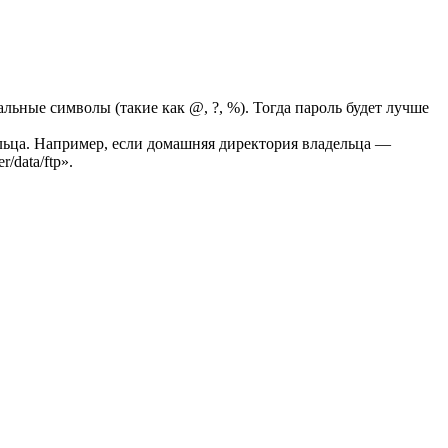
льные символы (такие как @, ?, %). Тогда пароль будет лучше
льца. Например,
если домашняя директория владельца —
/data/ftp».