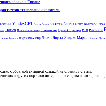
енного облака в Европе
ряет отток технологий и капитала
YandexGPT
Апдейт
andexART
Аналитика
Бизнес
ВКонтакте
Видео
Авито
Алиса
Поиск
РСЯ
Рейтинги
Приложения
ПромоСтраницы
Поисковые системы
ывы
Яндекс Маркет
Яндекс Директ
Яндекс Вебмастер
Яндекс Браузер
Яндекс Метри
олько с обратной активной ссылкой на страницу статьи.
чников и других порталов интернета, все права на авторство п