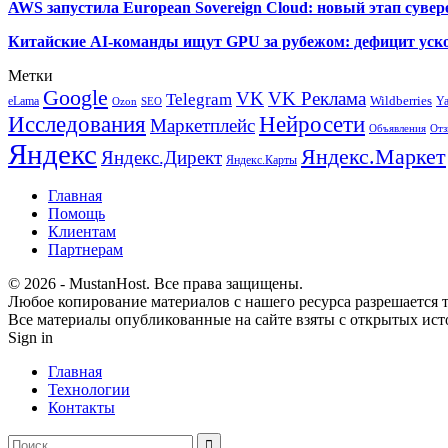
AWS запустила European Sovereign Cloud: новый этап сувер
Китайские AI-команды ищут GPU за рубежом: дефицит уско
Метки
Google
VK
VK Реклама
Telegram
eLama
Wildberries
Y
SEO
Ozon
Исследования
Нейросети
Маркетплейс
Объявления
Отз
Яндекс
Яндекс.Маркет
Яндекс.Директ
Яндекс.Карты
Главная
Помощь
Клиентам
Партнерам
© 2026 - MustanHost. Все права защищены.
Любое копирование материалов с нашего ресурса разрешается т
Все материалы опубликованные на сайте взяты с открытых исто
Sign in
Главная
Технологии
Контакты