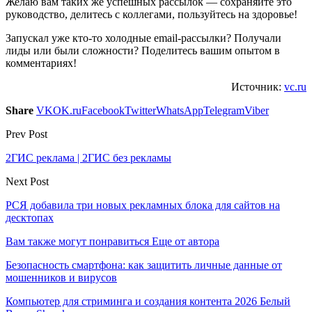
Желаю вам таких же успешных рассылок — сохраняйте это
руководство, делитесь с коллегами, пользуйтесь на здоровье!
Запускал уже кто-то холодные email-рассылки? Получали
лиды или были сложности? Поделитесь вашим опытом в
комментариях!
Источник:
vc.ru
Share
VK
OK.ru
Facebook
Twitter
WhatsApp
Telegram
Viber
Prev Post
2ГИС реклама | 2ГИС без рекламы
Next Post
РСЯ добавила три новых рекламных блока для сайтов на
десктопах
Вам также могут понравиться
Еще от автора
Безопасность смартфона: как защитить личные данные от
мошенников и вирусов
Компьютер для стриминга и создания контента 2026 Белый