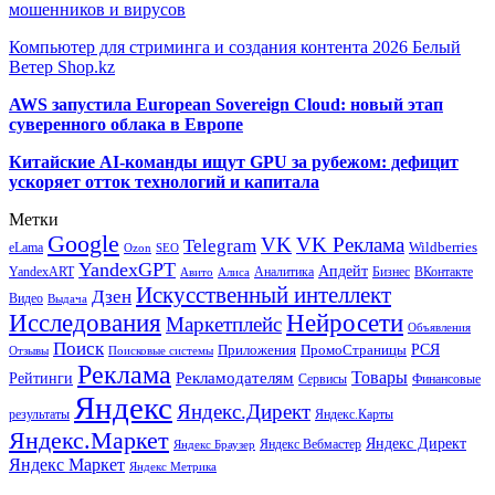
мошенников и вирусов
Компьютер для стриминга и создания контента 2026 Белый
Ветер Shop.kz
AWS запустила European Sovereign Cloud: новый этап
суверенного облака в Европе
Китайские AI-команды ищут GPU за рубежом: дефицит
ускоряет отток технологий и капитала
Метки
Google
VK
VK Реклама
Telegram
eLama
Wildberries
SEO
Ozon
YandexGPT
Апдейт
YandexART
Аналитика
Бизнес
ВКонтакте
Авито
Алиса
Искусственный интеллект
Дзен
Видео
Выдача
Исследования
Нейросети
Маркетплейс
Объявления
Поиск
РСЯ
Приложения
ПромоСтраницы
Поисковые системы
Отзывы
Реклама
Рекламодателям
Товары
Рейтинги
Сервисы
Финансовые
Яндекс
Яндекс.Директ
результаты
Яндекс.Карты
Яндекс.Маркет
Яндекс Директ
Яндекс Вебмастер
Яндекс Браузер
Яндекс Маркет
Яндекс Метрика