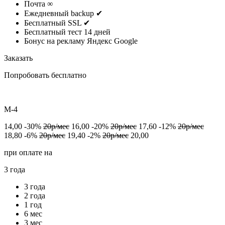
Почта
∞
Ежедневный backup
✔
Бесплатный SSL
✔
Бесплатный тест
14 дней
Бонус на рекламу
Яндекс Google
Заказать
Попробовать бесплатно
M-4
14,00
-30%
20р/мес
16,00
-20%
20р/мес
17,60
-12%
20р/мес
18,80
-6%
20р/мес
19,40
-2%
20р/мес
20,00
при оплате на
3 года
3 года
2 года
1 год
6 мес
3 мес