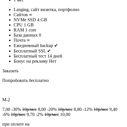
Langing, сайт визитка, портфолио
Cайтов
∞
NVMe SSD
4 GB
CPU
1 GB
RAM
1 core
База данных
0
Почта
∞
Ежедневный backup
✔
Бесплатный SSL
✔
Бесплатный тест
14 дней
Бонус на рекламу
Нет
Заказать
Попробовать бесплатно
M-2
7,00
-30%
10р/мес
8,00
-20%
10р/мес
8,80
-12%
10р/мес
9,40
-6%
10р/мес
9,70
-2%
10р/мес
10,00
при оплате на