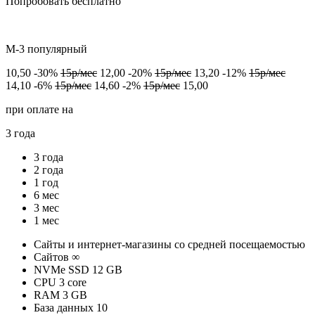
Попробовать бесплатно
M-3
популярный
10,50
-30%
15р/мес
12,00
-20%
15р/мес
13,20
-12%
15р/мес
14,10
-6%
15р/мес
14,60
-2%
15р/мес
15,00
при оплате на
3 года
3 года
2 года
1 год
6 мес
3 мес
1 мес
Сайты и интернет-магазины со средней посещаемостью
Cайтов
∞
NVMe SSD
12 GB
CPU
3 core
RAM
3 GB
База данных
10