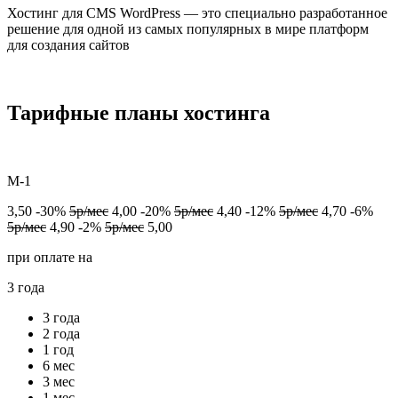
Хостинг для CMS WordPress — это специально разработанное
решение для одной из самых популярных в мире платформ
для создания сайтов
Тарифные планы хостинга
M-1
3,50
-30%
5р/мес
4,00
-20%
5р/мес
4,40
-12%
5р/мес
4,70
-6%
5р/мес
4,90
-2%
5р/мес
5,00
при оплате на
3 года
3 года
2 года
1 год
6 мес
3 мес
1 мес