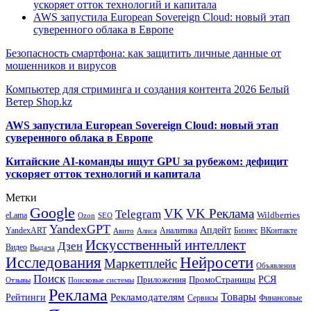
ускоряет отток технологий и капитала
AWS запустила European Sovereign Cloud: новый этап
суверенного облака в Европе
Безопасность смартфона: как защитить личные данные от
мошенников и вирусов
Компьютер для стриминга и создания контента 2026 Белый
Ветер Shop.kz
AWS запустила European Sovereign Cloud: новый этап
суверенного облака в Европе
Китайские AI-команды ищут GPU за рубежом: дефицит
ускоряет отток технологий и капитала
Метки
Google
VK
VK Реклама
Telegram
eLama
Wildberries
SEO
Ozon
YandexGPT
Апдейт
YandexART
Аналитика
Бизнес
ВКонтакте
Авито
Алиса
Искусственный интеллект
Дзен
Видео
Выдача
Исследования
Нейросети
Маркетплейс
Объявления
Поиск
РСЯ
Приложения
ПромоСтраницы
Поисковые системы
Отзывы
Реклама
Рекламодателям
Товары
Рейтинги
Сервисы
Финансовые