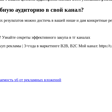
бную аудиторию в свой канал?
ких результатов можно достичь в вашей нише и дам конкретные 
п рекламы | 3+года в маркетинге B2B, B2C Мой канал: https://t.m
паемость х6 от рекламных вложений