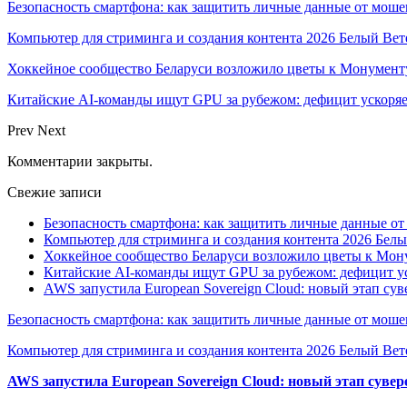
Безопасность смартфона: как защитить личные данные от моше
Компьютер для стриминга и создания контента 2026 Белый Вет
Хоккейное сообщество Беларуси возложило цветы к Монумен
Китайские AI-команды ищут GPU за рубежом: дефицит ускоря
Prev
Next
Комментарии закрыты.
Свежие записи
Безопасность смартфона: как защитить личные данные о
Компьютер для стриминга и создания контента 2026 Белы
Хоккейное сообщество Беларуси возложило цветы к Мо
Китайские AI-команды ищут GPU за рубежом: дефицит ус
AWS запустила European Sovereign Cloud: новый этап сув
Безопасность смартфона: как защитить личные данные от моше
Компьютер для стриминга и создания контента 2026 Белый Вет
AWS запустила European Sovereign Cloud: новый этап сувер