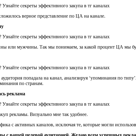
сложилось верное представление по ЦА на канале.
лу
ны или мужчины. Так мы понимаем, за какой процент ЦА мы бу
 аудитория попадала на канал, анализируя ‘упоминания по типу’
оминания по странам.
ась реклама
закуп рекламы. Визуально мне так удобнее.
фика с активных каналов, исключая те, которые могли использов
лы с вашей целевой аудиторией. Желаю всем успешных рекл