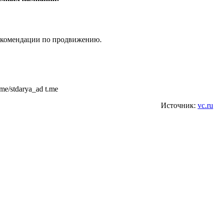
рекомендации по продвижению.
e/stdarya_ad t.me
Источник:
vc.ru