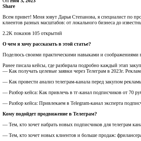
On
Ноя 3, 2023
Share
Всем привет! Меня зовут Дарья Степанова, я специалист по пр
клиентов разных масштабов: от локального бизнеса до извест
2.2K показов 105 открытий
О чем я хочу рассказать в этой статье?
Поделюсь своими практическими навыками и соображениями по 
Ранее писала кейсы, где разбирала подробно каждый этап заку
— Как получать целевые заявки через Телеграм в 2023г. Реклам
— Как провести анализ телеграм-канала перед закупом рекламы
— Разбор кейса: Как привлечь в тг-канал подписчиков от 70 ру
— Разбор кейса: Привлекаем в Telegram-канал эксперта подпис
Кому подойдет продвижение в Телеграм?
— Тем, кто хочет набрать новых подписчиков для телеграм кан
— Тем, кто хочет новых клиентов и больше продаж: фрилансер