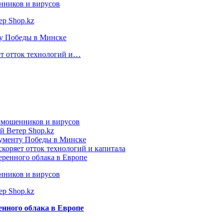
нников и вирусов
ер Shop.kz
ту Победы в Минске
ет отток технологий и…
т мошенников и вирусов
й Ветер Shop.kz
нументу Победы в Минске
коряет отток технологий и капитала
еренного облака в Европе
нников и вирусов
ер Shop.kz
енного облака в Европе