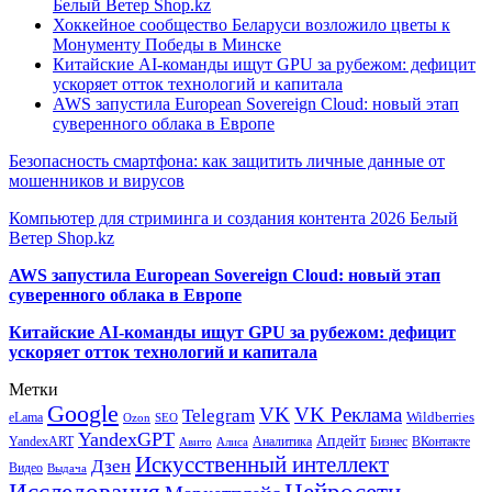
Белый Ветер Shop.kz
Хоккейное сообщество Беларуси возложило цветы к
Монументу Победы в Минске
Китайские AI-команды ищут GPU за рубежом: дефицит
ускоряет отток технологий и капитала
AWS запустила European Sovereign Cloud: новый этап
суверенного облака в Европе
Безопасность смартфона: как защитить личные данные от
мошенников и вирусов
Компьютер для стриминга и создания контента 2026 Белый
Ветер Shop.kz
AWS запустила European Sovereign Cloud: новый этап
суверенного облака в Европе
Китайские AI-команды ищут GPU за рубежом: дефицит
ускоряет отток технологий и капитала
Метки
Google
VK
VK Реклама
Telegram
eLama
Wildberries
SEO
Ozon
YandexGPT
Апдейт
YandexART
Аналитика
Бизнес
ВКонтакте
Авито
Алиса
Искусственный интеллект
Дзен
Видео
Выдача