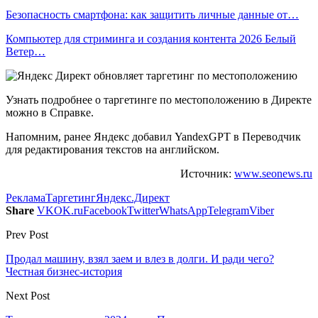
Безопасность смартфона: как защитить личные данные от…
Компьютер для стриминга и создания контента 2026 Белый
Ветер…
Узнать подробнее о таргетинге по местоположению в Директе
можно в Справке.
Напомним, ранее Яндекс добавил YandexGPT в Переводчик
для редактирования текстов на английском.
Источник:
www.seonews.ru
Реклама
Таргетинг
Яндекс.Директ
Share
VK
OK.ru
Facebook
Twitter
WhatsApp
Telegram
Viber
Prev Post
Продал машину, взял заем и влез в долги. И ради чего?
Честная бизнес-история
Next Post