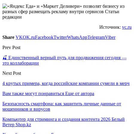
Источник:
vc.ru
Share
VK
OK.ru
Facebook
Twitter
WhatsApp
Telegram
Viber
Prev Post
🍒 Единственный верный путь для продвижения сегодня —
это коллаборации
Next Post
4 крутых примера, когда российские компании сумели в мерч
Вам также могут понравиться
Еще от автора
Безопасность смартфона: как защитить личные данные от
мошенников и вирусов
Компьютер для стриминга и создания контента 2026 Белый
Ветер Shop.kz