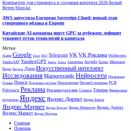
Компьютер для стриминга и создания контента 2026 Белый
Ветер Shop.kz
AWS запустила European Sovereign Cloud: новый этап
суверенного облака в Европе
Китайские AI-команды ищут GPU за рубежом: дефицит
ускоряет отток технологий и капитала
Метки
Google
VK
VK Реклама
Telegram
eLama
Wildberries
SEO
Ozon
YandexGPT
Апдейт
YandexART
Аналитика
Бизнес
ВКонтакте
Авито
Алиса
Искусственный интеллект
Дзен
Видео
Выдача
Исследования
Нейросети
Маркетплейс
Объявления
Поиск
РСЯ
Приложения
ПромоСтраницы
Поисковые системы
Отзывы
Реклама
Рекламодателям
Товары
Рейтинги
Сервисы
Финансовые
Яндекс
Яндекс.Директ
результаты
Яндекс.Карты
Яндекс.Маркет
Яндекс Директ
Яндекс Вебмастер
Яндекс Браузер
Яндекс Маркет
Яндекс Метрика
Главная
Помощь