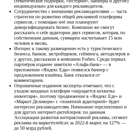
(тематические подборки, «Истории», баннеры и другие)
индивидуально для каждого рекламодателя.
Сотрудничество с внешними рекламодателями — часть
стратегии по развитию общей рекламной платформы
сервисов, с помощью неё они планируют
диверсифицировать бизнес. Компании же смогут
рассказать о себе аудитории двух сервисов, которая, по
собственным данным, суммарно насчитывает 15 млн
человек в месяц.
Интерес к такому размещению есть у туристического
бизнеса, банков, застройщиков, гейминга, автодилеров и
у других, рассказали в компании Forbes. Среди первых
партнёров издание заметило «Альфа-банк» — в
приложении «Яндекс Еды» появился баннер с
предложением кэшбека. Банк отказался от
комментариев.
Опрошенные изданием эксперты отмечают, что с
уходом западных платформ «ощущается нехватка
инвентаря», поэтому продвижение в «Яндекс Еде» и
«Маркет Деливери» с «понятной аудиторией» будет
интересно рекламодателям. Начинание перспективно и
для других интернет-ритейлеров: по данным
Ассоциации развития интерактивной рекламы, сегмент
рекламы на маркетплейсах за 2022-й вырос на 127% —
до 50 млрд рублей.