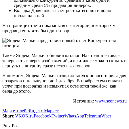
ближайшего конкурента, средним в категории и
средним среди 5% продавцов-лидеров.
Вкладка Доля показывает рост категории и долю
продавца в ней.
На странице отчета показаны все категории, в которых у
продавца есть хотя бы один товар.
Также Яндекс Маркет обновил каталог. На странице товара
теперь есть галерея изображений, а в каталоге можно скрыть и
вернуть на витрину сразу несколько товаров.
Напомним, Яндекс Маркет отложил запуск нового тарифа для
возвратов и невыкупов до 1 декабря. В ноябре схема оплаты
услуг при возвратах и невыкупах останется такой же, как
была до этого.
Источник:
www.seonews.ru
Маркетплейс
Яндекс Маркет
Share
VK
OK.ru
Facebook
Twitter
WhatsApp
Telegram
Viber
Prev Post