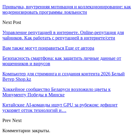
Привычка, внутренняя мотивация и коллекционирование: как
модернизировать программы лояльности
Next Post
Управление репутацией в интернете. Online-репутация для
чайников. Как работать с репутацией в интернете/сети
Вам также могут понравиться
Еще от автора
Безопасность смартфона: как защитить личные данные от
мошенников и вирусов
Компьютер для стриминга и создания контента 2026 Белый
Ветер Shop.kz
Хоккейное сообщество Беларуси возложило цветы к
Монументу Победы в Минске
Китайские AI-команды ищут GPU за рубежом: дефицит
ускоряет отток технологий и…
Prev
Next
Комментарии закрыты.