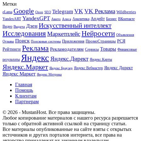
Метки
Google
VK
VK Реклама
Telegram
eLama
Wildberries
SEO
Ozon
YandexGPT
Апдейт
YandexART
Аналитика
Бизнес
ВКонтакте
Авито
Алиса
Искусственный интеллект
Дзен
Видео
Выдача
Исследования
Нейросети
Маркетплейс
Объявления
Поиск
РСЯ
Приложения
ПромоСтраницы
Поисковые системы
Отзывы
Реклама
Рекламодателям
Товары
Рейтинги
Сервисы
Финансовые
Яндекс
Яндекс.Директ
результаты
Яндекс.Карты
Яндекс.Маркет
Яндекс Директ
Яндекс Вебмастер
Яндекс Браузер
Яндекс Маркет
Яндекс Метрика
Главная
Помощь
Клиентам
Партнерам
© 2026 - MustanHost. Все права защищены.
Любое копирование материалов с нашего ресурса разрешается
только с обратной активной ссылкой на страницу статьи.
Все материалы опубликованные на сайте взяты с открытых
источников и других порталов интернета, все права на
авторство принадлежат их законным владельцам.