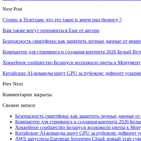
Next Post
Сторис в Телеграм: что это такое и зачем они бизнесу ?
Вам также могут понравиться
Еще от автора
Безопасность смартфона: как защитить личные данные от моше
Компьютер для стриминга и создания контента 2026 Белый Вет
Хоккейное сообщество Беларуси возложило цветы к Монумен
Китайские AI-команды ищут GPU за рубежом: дефицит ускоря
Prev
Next
Комментарии закрыты.
Свежие записи
Безопасность смартфона: как защитить личные данные о
Компьютер для стриминга и создания контента 2026 Белы
Хоккейное сообщество Беларуси возложило цветы к Мо
Китайские AI-команды ищут GPU за рубежом: дефицит ус
AWS запустила European Sovereign Cloud: новый этап сув