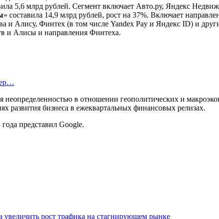
вила 5,6 млрд рублей. Сегмент включает Авто.ру, Яндекс Недви
ы
» составила 14,9 млрд рублей, рост на 37%. Включает направл
ва и Алису, Финтех (в том числе Yandex Pay и Яндекс ID) и дру
тв и Алисы и направления Финтеха.
тер…
йся неопределенностью в отношении геополитических и макроэк
ях развития бизнеса в ежеквартальных финансовых релизах.
 года представил Google.
аза увеличить рост трафика на стагнирующем рынке