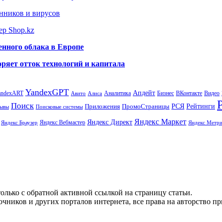
нников и вирусов
ер Shop.kz
енного облака в Европе
ряет отток технологий и капитала
YandexGPT
Апдейт
andexART
Аналитика
Бизнес
ВКонтакте
Видео
Авито
Алиса
Поиск
РСЯ
Рейтинги
Приложения
ПромоСтраницы
Поисковые системы
ывы
Яндекс Маркет
Яндекс Директ
Яндекс Вебмастер
Яндекс Браузер
Яндекс Метри
олько с обратной активной ссылкой на страницу статьи.
чников и других порталов интернета, все права на авторство п