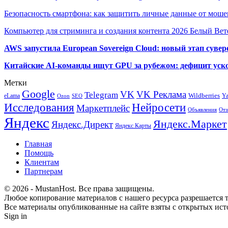
Безопасность смартфона: как защитить личные данные от моше
Компьютер для стриминга и создания контента 2026 Белый Вет
AWS запустила European Sovereign Cloud: новый этап сувер
Китайские AI-команды ищут GPU за рубежом: дефицит уско
Метки
Google
VK
VK Реклама
Telegram
eLama
Wildberries
Y
SEO
Ozon
Исследования
Нейросети
Маркетплейс
Объявления
Отз
Яндекс
Яндекс.Маркет
Яндекс.Директ
Яндекс.Карты
Главная
Помощь
Клиентам
Партнерам
© 2026 - MustanHost. Все права защищены.
Любое копирование материалов с нашего ресурса разрешается т
Все материалы опубликованные на сайте взяты с открытых исто
Sign in