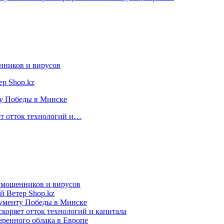
нников и вирусов
ер Shop.kz
ту Победы в Минске
ет отток технологий и…
т мошенников и вирусов
й Ветер Shop.kz
нументу Победы в Минске
коряет отток технологий и капитала
еренного облака в Европе