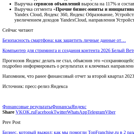
Выручка
сервисов объявлений
выросла на 117% и соста
Выручка сегмента «
Прочие бизнес-юниты и инициатив
Yandex Cloud, Яндекс 360, Яндекс Образование, Устройст
увеличением доходов YandexCloud, направления Устройс
Сейчас читают
Безопасность смартфона: как защитить личные данные от…
Компьютер для стриминга и создания контента 2026 Белый Ве
Прогнозов Яндекс делать не стал, объяснив это «сохраняюще
подробно информировать о результатах и ключевых направлени
Напомним, что ранее финансовый отчет за второй квартал 2023
Источник: пресс-релиз Яндекса
Финансовые результаты
Финансы
Яндекс
Share
VK
OK.ru
Facebook
Twitter
WhatsApp
Telegram
Viber
Prev Post
Бизнес, который выжил: как мы помогли TopFranchise.ru в 2 р