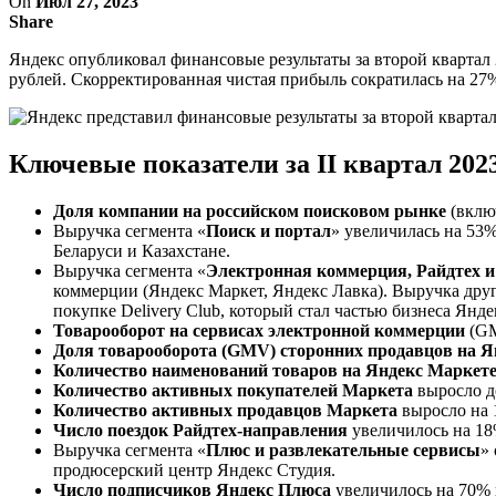
On
Июл 27, 2023
Share
Яндекс опубликовал финансовые результаты за второй квартал
рублей. Скорректированная чистая прибыль сократилась на 27%
Ключевые показатели за II квартал 2023
Доля компании на российском поисковом рынке
(включ
Выручка сегмента «
Поиск и портал
» увеличилась на 53%
Беларуси и Казахстане.
Выручка сегмента «
Электронная коммерция, Райдтех и
коммерции (Яндекс Маркет, Яндекс Лавка). Выручка друг
покупке Delivery Club, который стал частью бизнеса Янде
Товарооборот на сервисах электронной коммерции
(GM
Доля товарооборота (GMV) сторонних продавцов на Я
Количество наименований товаров на Яндекс Маркет
Количество активных покупателей Маркета
выросло до
Количество активных продавцов Маркета
выросло на 1
Число поездок Райдтех-направления
увеличилось на 18
Выручка сегмента «
Плюс и развлекательные сервисы
»
продюсерский центр Яндекс Студия.
Число подписчиков Яндекс Плюса
увеличилось на 70% и