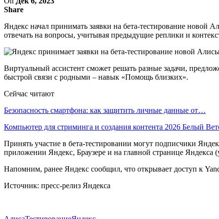
On
Дек 6, 2023
Share
Яндекс начал принимать заявки на бета-тестирование новой А
отвечать на вопросы, учитывая предыдущие реплики и контекст
Виртуальный ассистент сможет решать разные задачи, предложе
быстрой связи с родными – навык «Помощь близких».
Сейчас читают
Безопасность смартфона: как защитить личные данные от…
Компьютер для стриминга и создания контента 2026 Белый Ве
Принять участие в бета-тестировании могут подписчики Яндекс 
приложении Яндекс, Браузере и на главной странице Яндекса (y
Напомним, ранее Яндекс сообщил, что открывает доступ к Yan
Источник: пресс-релиз Яндекса
Алиса
Тестирование
Яндекс