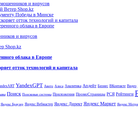
т мошенников и вирусов
й Ветер Shop.kz
нументу Победы в Минске
коряет отток технологий и капитала
еренного облака в Европе
нников и вирусов
ер Shop.kz
енного облака в Европе
ряет отток технологий и капитала
YandexGPT
Апдейт
andexART
Аналитика
Бизнес
ВКонтакте
Видео
Авито
Алиса
Поиск
РСЯ
Рейтинги
Приложения
ПромоСтраницы
Поисковые системы
ывы
Яндекс Маркет
Яндекс Директ
Яндекс Вебмастер
Яндекс Браузер
Яндекс Метри