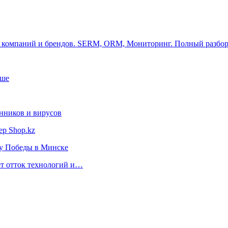
ля компаний и брендов. SERM, ORM, Мониторинг. Полный разбо
ьше
нников и вирусов
ер Shop.kz
ту Победы в Минске
ет отток технологий и…