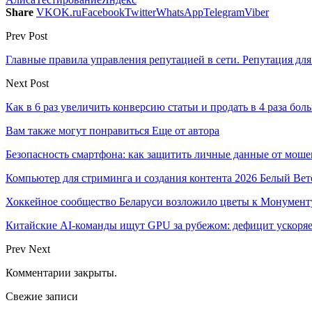
Share
VK
OK.ru
Facebook
Twitter
WhatsApp
Telegram
Viber
Prev Post
Главные правила управления репутацией в сети. Репутация д
Next Post
Как в 6 раз увеличить конверсию статьи и продать в 4 раза бол
Вам также могут понравиться
Еще от автора
Безопасность смартфона: как защитить личные данные от моше
Компьютер для стриминга и создания контента 2026 Белый Вет
Хоккейное сообщество Беларуси возложило цветы к Монумен
Китайские AI-команды ищут GPU за рубежом: дефицит ускоря
Prev
Next
Комментарии закрыты.
Свежие записи