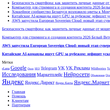
Безопасность смартфона: как защитить личные данные о
Компьютер для стриминга и создания контента 2026 Белы
Хоккейное сообщество Беларуси возложило цветы к Мо
Китайские AI-команды ищут GPU за рубежом: дефицит ус
AWS запустила European Sovereign Cloud: новый этап сув
Безопасность смартфона: как защитить личные данные от моше
Компьютер для стриминга и создания контента 2026 Белый Вет
AWS запустила European Sovereign Cloud: новый этап сувер
Китайские AI-команды ищут GPU за рубежом: дефицит уско
Метки
Google
VK
VK Реклама
Telegram
eLama
Wildberries
Y
SEO
Ozon
Исследования
Нейросети
Маркетплейс
Объявления
Отз
Яндекс
Яндекс.Маркет
Яндекс.Директ
Яндекс.Карты
Главная
Помощь
Клиентам
Партнерам