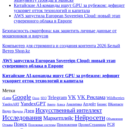
Монументу Победы в Минске
Китайские AI-команды ищут GPU за рубежом: дефицит
ускоряет отток технологий и капитала
AWS запустила European Sovereign Cloud: новый этап
суверенного облака в Европе
Безопасность смартфона: как защитить личные данные от
мошенников и вирусов
Компьютер для стриминга и создания контента 2026 Белый
Ветер Shop.kz
AWS запустила European Sovereign Cloud: новый этап
суверенного облака в Европе
Китайские AI-команды ищут GPU за рубежом: дефицит
ускоряет отток технологий и капитала
Метки
Google
VK
VK Реклама
Telegram
eLama
Wildberries
SEO
Ozon
YandexGPT
Апдейт
YandexART
Аналитика
Бизнес
ВКонтакте
Авито
Алиса
Искусственный интеллект
Дзен
Видео
Выдача
Исследования
Нейросети
Маркетплейс
Объявления
Поиск
РСЯ
Приложения
ПромоСтраницы
Поисковые системы
Отзывы