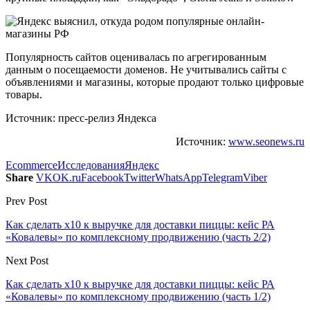
Популярность сайтов оценивалась по агрегированным
данным о посещаемости доменов. Не учитывались сайты с
объявлениями и магазины, которые продают только цифровые
товары.
Источник: пресс-релиз Яндекса
Источник:
www.seonews.ru
Ecommerce
Исследования
Яндекс
Share
VK
OK.ru
Facebook
Twitter
WhatsApp
Telegram
Viber
Prev Post
Как сделать х10 к выручке для доставки пиццы: кейс РА
«Ковалевы» по комплексному продвижению (часть 2/2)
Next Post
Как сделать х10 к выручке для доставки пиццы: кейс РА
«Ковалевы» по комплексному продвижению (часть 1/2)