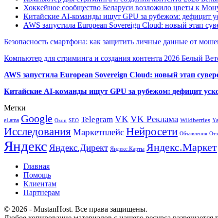
Хоккейное сообщество Беларуси возложило цветы к Мо
Китайские AI-команды ищут GPU за рубежом: дефицит ус
AWS запустила European Sovereign Cloud: новый этап сув
Безопасность смартфона: как защитить личные данные от моше
Компьютер для стриминга и создания контента 2026 Белый Вет
AWS запустила European Sovereign Cloud: новый этап сувер
Китайские AI-команды ищут GPU за рубежом: дефицит уско
Метки
Google
VK
VK Реклама
Telegram
eLama
Wildberries
Y
SEO
Ozon
Исследования
Нейросети
Маркетплейс
Объявления
Отз
Яндекс
Яндекс.Маркет
Яндекс.Директ
Яндекс.Карты
Главная
Помощь
Клиентам
Партнерам
© 2026 - MustanHost. Все права защищены.
Любое копирование материалов с нашего ресурса разрешается т