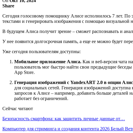
On
Окт 10, 2024
Share
Сегодня голосовому помощнику Алисе исполнилось 7 лет. По 
текстами и генерировать изображения с помощью визуальной н
В будущем Алиса получит зрение – сможет распознавать и анал
У нее появится долгосрочная память, а еще ее можно будет пере
Уже сегодня пользователям доступны:
Мобильное приложение Алиса.
Как и веб-версия чата н
пользователь мог быстро найти свои предыдущие беседы 
App Store.
Генерация изображений с YandexART 2.0 в опции Алис
для социальных сетей. Генерация изображений доступна 
запросов к Алисе – например, добавить больше деталей 
работает без ограничений.
Сейчас читают
Безопасность смартфона: как защитить личные данные от…
Компьютер для стриминга и создания контента 2026 Белый Ве