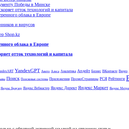
нументу Победы в Минске
коряет отток технологий и капитала
еренного облака в Европе
нников и вирусов
ер Shop.kz
енного облака в Европе
ряет отток технологий и капитала
YandexGPT
Апдейт
andexART
Аналитика
Бизнес
ВКонтакте
Видео
Авито
Алиса
Поиск
РСЯ
Рейтинги
Приложения
ПромоСтраницы
Поисковые системы
ывы
Яндекс Маркет
Яндекс Директ
Яндекс Вебмастер
Яндекс Браузер
Яндекс Метри
олько с обратной активной ссылкой на страницу статьи.