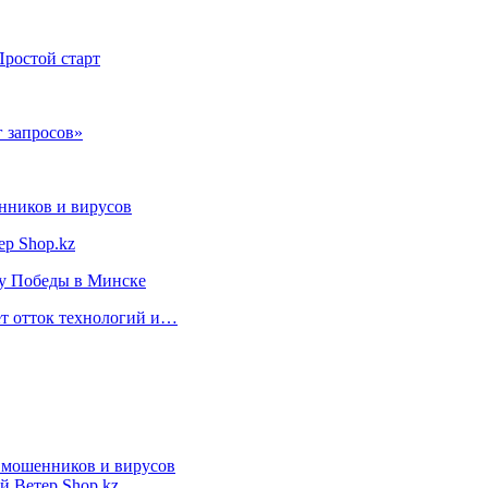
Простой старт
 запросов»
нников и вирусов
ер Shop.kz
ту Победы в Минске
ет отток технологий и…
т мошенников и вирусов
й Ветер Shop.kz