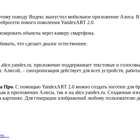
этому поводу Яндекс выпустил мобильное приложение Алиса. В 
ейросети нового поколения YandexART 2.0.
изировать объекты через камеру смартфона.
бивать, что сделает диалог естественнее.
а alice.yandex.ru, приложение поддерживает текстовые и голосо
с Алисой, – синхронизация действует для всех устройств, рабо
а Про.
С помощью YandexART 2.0 можно создать логотип для бре
как в приложении Алисы, так и на alice.yandex.ru. Созданные
на картинке. Для генерации изображений любому пользователю до
тер…