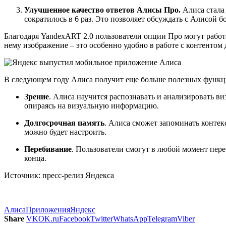
Улучшенное качество ответов Алисы Про.
Алиса стала 
сократилось в 6 раз. Это позволяет обсуждать с Алисой б
Благодаря YandexART 2.0 пользователи опции Про могут работа
нему изображение – это особенно удобно в работе с контенто
В следующем году Алиса получит еще больше полезных функци
Зрение
. Алиса научится распознавать и анализировать в
опираясь на визуальную информацию.
Долгосрочная память
. Алиса сможет запоминать контек
можно будет настроить.
Перебивание
. Пользователи смогут в любой момент пере
конца.
Источник: пресс-релиз Яндекса
Алиса
Приложения
Яндекс
Share
VK
OK.ru
Facebook
Twitter
WhatsApp
Telegram
Viber