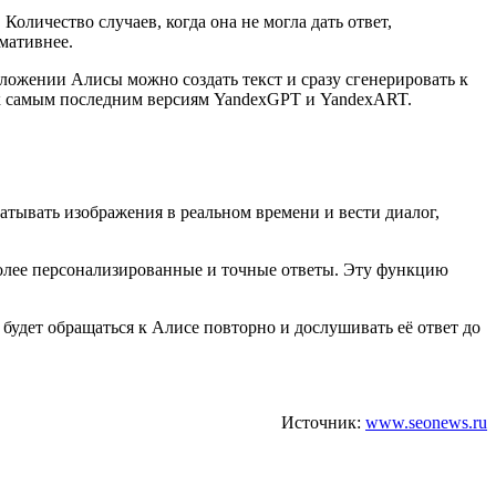
оличество случаев, когда она не могла дать ответ,
рмативнее.
ложении Алисы можно создать текст и сразу сгенерировать к
п к самым последним версиям YandexGPT и YandexART.
батывать изображения в реальном времени и вести диалог,
 более персонализированные и точные ответы. Эту функцию
 будет обращаться к Алисе повторно и дослушивать её ответ до
Источник:
www.seonews.ru