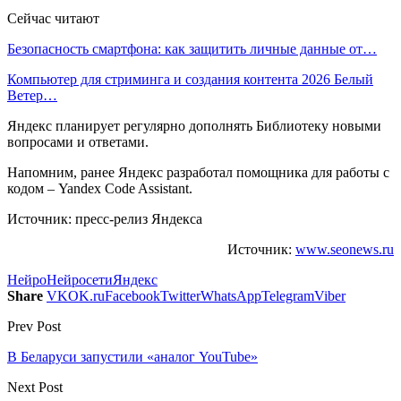
Сейчас читают
Безопасность смартфона: как защитить личные данные от…
Компьютер для стриминга и создания контента 2026 Белый
Ветер…
Яндекс планирует регулярно дополнять Библиотеку новыми
вопросами и ответами.
Напомним, ранее Яндекс разработал помощника для работы с
кодом – Yandex Code Assistant.
Источник: пресс-релиз Яндекса
Источник:
www.seonews.ru
Нейро
Нейросети
Яндекс
Share
VK
OK.ru
Facebook
Twitter
WhatsApp
Telegram
Viber
Prev Post
В Беларуси запустили «аналог YouTube»
Next Post