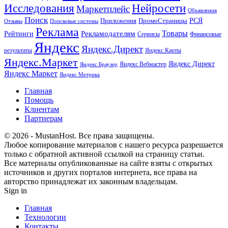
Исследования
Нейросети
Маркетплейс
Объявления
Поиск
РСЯ
Приложения
ПромоСтраницы
Поисковые системы
Отзывы
Реклама
Рекламодателям
Товары
Рейтинги
Сервисы
Финансовые
Яндекс
Яндекс.Директ
результаты
Яндекс.Карты
Яндекс.Маркет
Яндекс Директ
Яндекс Вебмастер
Яндекс Браузер
Яндекс Маркет
Яндекс Метрика
Главная
Помощь
Клиентам
Партнерам
© 2026 - MustanHost. Все права защищены.
Любое копирование материалов с нашего ресурса разрешается
только с обратной активной ссылкой на страницу статьи.
Все материалы опубликованные на сайте взяты с открытых
источников и других порталов интернета, все права на
авторство принадлежат их законным владельцам.
Sign in
Главная
Технологии
Контакты