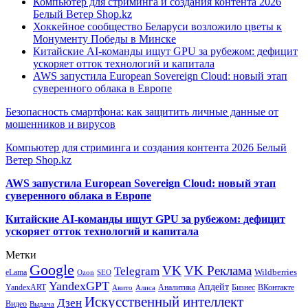
Компьютер для стриминга и создания контента 2026
Белый Ветер Shop.kz
Хоккейное сообщество Беларуси возложило цветы к
Монументу Победы в Минске
Китайские AI-команды ищут GPU за рубежом: дефицит
ускоряет отток технологий и капитала
AWS запустила European Sovereign Cloud: новый этап
суверенного облака в Европе
Безопасность смартфона: как защитить личные данные от
мошенников и вирусов
Компьютер для стриминга и создания контента 2026 Белый
Ветер Shop.kz
AWS запустила European Sovereign Cloud: новый этап
суверенного облака в Европе
Китайские AI-команды ищут GPU за рубежом: дефицит
ускоряет отток технологий и капитала
Метки
Google
VK
VK Реклама
Telegram
eLama
Wildberries
SEO
Ozon
YandexGPT
Апдейт
YandexART
Аналитика
Бизнес
ВКонтакте
Авито
Алиса
Искусственный интеллект
Дзен
Видео
Выдача