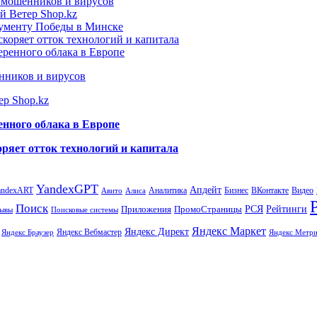
т мошенников и вирусов
й Ветер Shop.kz
нументу Победы в Минске
коряет отток технологий и капитала
еренного облака в Европе
нников и вирусов
ер Shop.kz
енного облака в Европе
ряет отток технологий и капитала
YandexGPT
Апдейт
andexART
Аналитика
Бизнес
ВКонтакте
Видео
Авито
Алиса
Поиск
РСЯ
Рейтинги
Приложения
ПромоСтраницы
Поисковые системы
ывы
Яндекс Маркет
Яндекс Директ
Яндекс Вебмастер
Яндекс Браузер
Яндекс Метри