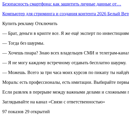
Безопасность смартфона: как защитить личные данные от…
Компьютер для стриминга и создания контента 2026 Белый Ве
Купить рекламу Отключить
— Брат, деньги в крипте все. Я же ещё эксперт по инвестициям
— Тогда без шаурмы.
— Хочешь пиара? Знаю всех владельцев СМИ и телеграм-канало
— Я не могу каждому встречному отдавать бесплатно шаурму.
— Можешь. Всего за три часа моих курсов по пикапу ты найд
Мораль: есть профессионалы, есть имитации. Выбирайте первы
Если развлек в перерыве между важными делами и сложными п
Заглядывайте на канал «Связи с ответственностью»
97 показов 29 открытий