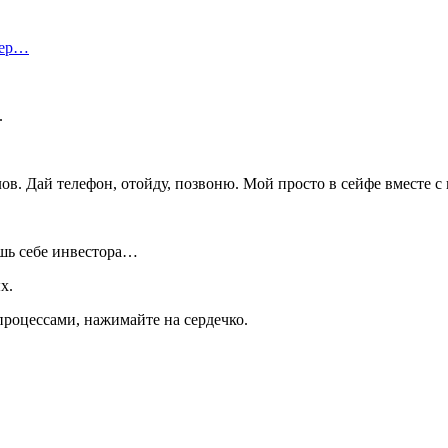
тер…
.
в. Дай телефон, отойду, позвоню. Мой просто в сейфе вместе с
ёшь себе инвестора…
х.
роцессами, нажимайте на сердечко.