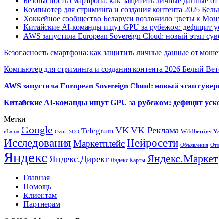
Безопасность смартфона: как защитить личные данные о
Компьютер для стриминга и создания контента 2026 Белы
Хоккейное сообщество Беларуси возложило цветы к Мо
Китайские AI-команды ищут GPU за рубежом: дефицит ус
AWS запустила European Sovereign Cloud: новый этап сув
Безопасность смартфона: как защитить личные данные от моше
Компьютер для стриминга и создания контента 2026 Белый Вет
AWS запустила European Sovereign Cloud: новый этап сувер
Китайские AI-команды ищут GPU за рубежом: дефицит уско
Метки
Google
VK
VK Реклама
Telegram
eLama
Wildberries
Y
SEO
Ozon
Исследования
Нейросети
Маркетплейс
Объявления
Отз
Яндекс
Яндекс.Маркет
Яндекс.Директ
Яндекс.Карты
Главная
Помощь
Клиентам
Партнерам