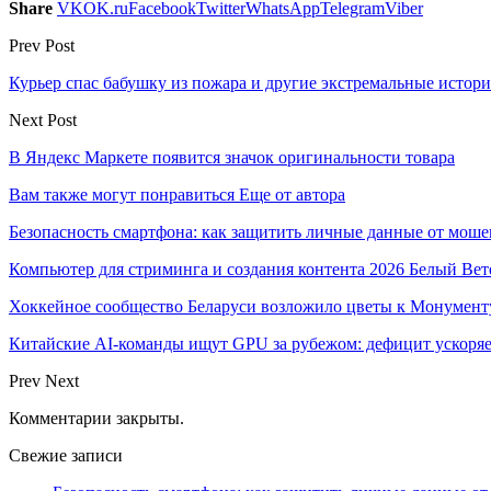
Share
VK
OK.ru
Facebook
Twitter
WhatsApp
Telegram
Viber
Prev Post
Курьер спас бабушку из пожара и другие экстремальные истор
Next Post
В Яндекс Маркете появится значок оригинальности товара
Вам также могут понравиться
Еще от автора
Безопасность смартфона: как защитить личные данные от моше
Компьютер для стриминга и создания контента 2026 Белый Вет
Хоккейное сообщество Беларуси возложило цветы к Монумен
Китайские AI-команды ищут GPU за рубежом: дефицит ускоря
Prev
Next
Комментарии закрыты.
Свежие записи