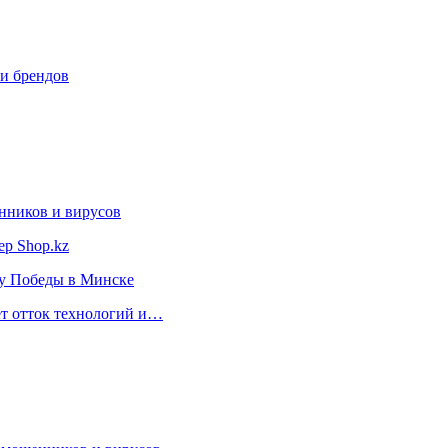
ии брендов
нников и вирусов
ер Shop.kz
ту Победы в Минске
ет отток технологий и…