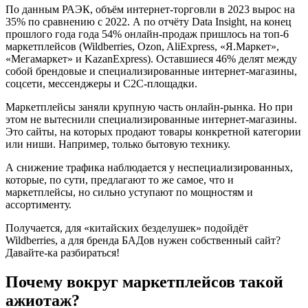
По данным РАЭК, объём интернет-торговли в 2023 вырос на
35% по сравнению с 2022. А по отчёту Data Insight, на конец
прошлого года года 54% онлайн-продаж пришлось на топ-6
маркетплейсов (Wildberries, Ozon, AliExpress, «‎Я.Маркет»‎,
«‎Мегамаркет»‎ и KazanExpress). Оставшиеся 46% делят между
собой брендовые и специализированные интернет-магазины,
соцсети, мессенджеры и C2C-площадки.
Маркетплейсы заняли крупную часть онлайн-рынка. Но при
этом не вытеснили специализированные интернет-магазины.
Это сайты, на которых продают товары конкретной категории
или ниши. Например, только бытовую технику.
А снижение трафика наблюдается у неспециализированных,
которые, по сути, предлагают то же самое, что и
маркетплейсы, но сильно уступают по мощностям и
ассортименту.
Получается, для «китайских безделушек» подойдёт
Wildberries, а для бренда БАДов нужен собственный сайт?
Давайте-ка разбираться!
Почему вокруг маркетплейсов такой
ажиотаж?