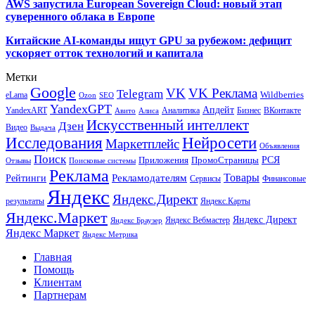
AWS запустила European Sovereign Cloud: новый этап
суверенного облака в Европе
Китайские AI-команды ищут GPU за рубежом: дефицит
ускоряет отток технологий и капитала
Метки
Google
VK
VK Реклама
Telegram
eLama
Wildberries
SEO
Ozon
YandexGPT
Апдейт
YandexART
Аналитика
Бизнес
ВКонтакте
Авито
Алиса
Искусственный интеллект
Дзен
Видео
Выдача
Исследования
Нейросети
Маркетплейс
Объявления
Поиск
РСЯ
Приложения
ПромоСтраницы
Поисковые системы
Отзывы
Реклама
Рекламодателям
Товары
Рейтинги
Сервисы
Финансовые
Яндекс
Яндекс.Директ
результаты
Яндекс.Карты
Яндекс.Маркет
Яндекс Директ
Яндекс Вебмастер
Яндекс Браузер
Яндекс Маркет
Яндекс Метрика
Главная
Помощь
Клиентам
Партнерам