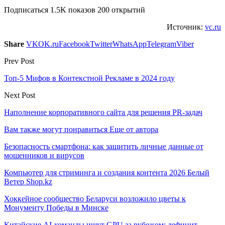
Подписаться 1.5K показов 200 открытий
Источник:
vc.ru
Share
VK
OK.ru
Facebook
Twitter
WhatsApp
Telegram
Viber
Prev Post
Топ-5 Мифов в Контекстной Рекламе в 2024 году
Next Post
Наполнение корпоративного сайта для решения PR-задач
Вам также могут понравиться
Еще от автора
Безопасность смартфона: как защитить личные данные от
мошенников и вирусов
Компьютер для стриминга и создания контента 2026 Белый
Ветер Shop.kz
Хоккейное сообщество Беларуси возложило цветы к
Монументу Победы в Минске
Китайские AI-команды ищут GPU за рубежом: дефицит