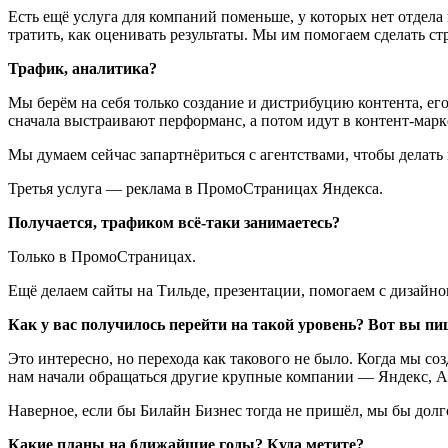
Есть ещё услуга для компаний поменьше, у которых нет отдела 
тратить, как оценивать результаты. Мы им помогаем сделать ст
Трафик, аналитика?
Мы берём на себя только создание и дистрибуцию контента, ег
сначала выстраивают перформанс, а потом идут в контент-марк
Мы думаем сейчас запартнёриться с агентствами, чтобы делать 
Третья услуга — реклама в ПромоСтраницах Яндекса.
Получается, трафиком всё-таки занимаетесь?
Только в ПромоСтраницах.
Ещё делаем сайты на Тильде, презентации, помогаем с дизайном
Как у вас получилось перейти на такой уровень? Вот вы п
Это интересно, но перехода как такового не было. Когда мы со
нам начали обращаться другие крупные компании — Яндекс, А
Наверное, если бы Билайн Бизнес тогда не пришёл, мы бы долго
Какие планы на ближайшие годы? Куда метите?