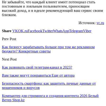
Не забывайте, что каждый клиент имеет потенциал стать
постоянным и лояльным пользователем, приносящим
высокий доход, и в идеале рекомендующий ваш сервис своим
близким.
Источник:
vc.ru
Share
VK
OK.ru
Facebook
Twitter
WhatsApp
Telegram
Viber
Prev Post
Как бизнесу зарабатывать больше при том же рекламном
бюджете? Конкретные советы
Next Post
Как развивать свой телеграм-канал в 2023?
Вам также могут понравиться
Еще от автора
Безопасность смартфона: как защитить личные данные от
мошенников и вирусов
Компьютер для стриминга и создания контента 2026 Белый
Ветер Shop.kz