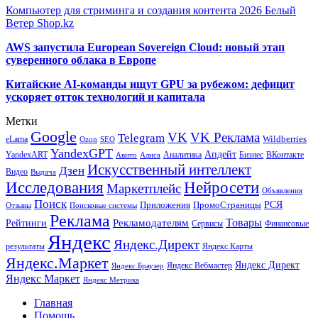
Компьютер для стриминга и создания контента 2026 Белый
Ветер Shop.kz
AWS запустила European Sovereign Cloud: новый этап
суверенного облака в Европе
Китайские AI-команды ищут GPU за рубежом: дефицит
ускоряет отток технологий и капитала
Метки
Google
VK
VK Реклама
Telegram
eLama
Wildberries
SEO
Ozon
YandexGPT
Апдейт
YandexART
Аналитика
Бизнес
ВКонтакте
Авито
Алиса
Искусственный интеллект
Дзен
Видео
Выдача
Исследования
Нейросети
Маркетплейс
Объявления
Поиск
РСЯ
Приложения
ПромоСтраницы
Поисковые системы
Отзывы
Реклама
Рекламодателям
Товары
Рейтинги
Сервисы
Финансовые
Яндекс
Яндекс.Директ
результаты
Яндекс.Карты
Яндекс.Маркет
Яндекс Директ
Яндекс Вебмастер
Яндекс Браузер
Яндекс Маркет
Яндекс Метрика
Главная
Помощь