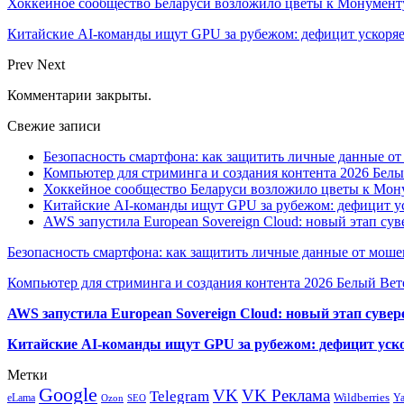
Хоккейное сообщество Беларуси возложило цветы к Монумен
Китайские AI-команды ищут GPU за рубежом: дефицит ускоря
Prev
Next
Комментарии закрыты.
Свежие записи
Безопасность смартфона: как защитить личные данные о
Компьютер для стриминга и создания контента 2026 Белы
Хоккейное сообщество Беларуси возложило цветы к Мо
Китайские AI-команды ищут GPU за рубежом: дефицит ус
AWS запустила European Sovereign Cloud: новый этап сув
Безопасность смартфона: как защитить личные данные от моше
Компьютер для стриминга и создания контента 2026 Белый Вет
AWS запустила European Sovereign Cloud: новый этап сувер
Китайские AI-команды ищут GPU за рубежом: дефицит уско
Метки
Google
VK
VK Реклама
Telegram
eLama
Wildberries
Y
SEO
Ozon