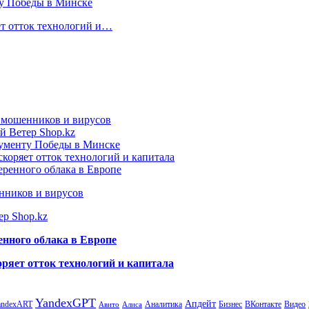
ту Победы в Минске
ет отток технологий и…
т мошенников и вирусов
й Ветер Shop.kz
нументу Победы в Минске
коряет отток технологий и капитала
еренного облака в Европе
нников и вирусов
ер Shop.kz
енного облака в Европе
ряет отток технологий и капитала
YandexGPT
Апдейт
andexART
Аналитика
Бизнес
ВКонтакте
Видео
Авито
Алиса