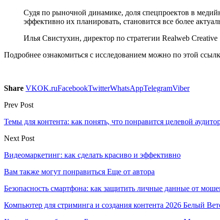
Судя по рыночной динамике, доля спецпроектов в медийн
эффективно их планировать, становится все более актуал
Илья Свистухин, директор по стратегии Realweb Creative
Подробнее ознакомиться с исследованием можно по этой ссылк
Share
VK
OK.ru
Facebook
Twitter
WhatsApp
Telegram
Viber
Prev Post
Темы для контента: как понять, что понравится целевой аудито
Next Post
Видеомаркетинг: как сделать красиво и эффективно
Вам также могут понравиться
Еще от автора
Безопасность смартфона: как защитить личные данные от моше
Компьютер для стриминга и создания контента 2026 Белый Вет