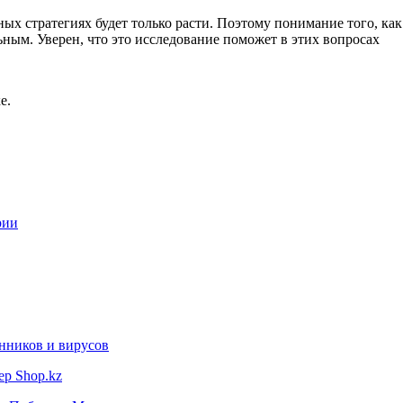
ых стратегиях будет только расти. Поэтому понимание того, ка
ьным. Уверен, что это исследование поможет в этих вопросах
е.
рии
нников и вирусов
ер Shop.kz