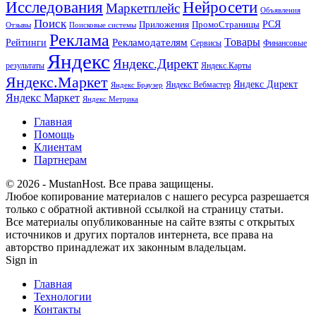
Исследования
Нейросети
Маркетплейс
Объявления
Поиск
РСЯ
Приложения
ПромоСтраницы
Поисковые системы
Отзывы
Реклама
Рекламодателям
Товары
Рейтинги
Сервисы
Финансовые
Яндекс
Яндекс.Директ
результаты
Яндекс.Карты
Яндекс.Маркет
Яндекс Директ
Яндекс Вебмастер
Яндекс Браузер
Яндекс Маркет
Яндекс Метрика
Главная
Помощь
Клиентам
Партнерам
© 2026 - MustanHost. Все права защищены.
Любое копирование материалов с нашего ресурса разрешается
только с обратной активной ссылкой на страницу статьи.
Все материалы опубликованные на сайте взяты с открытых
источников и других порталов интернета, все права на
авторство принадлежат их законным владельцам.
Sign in
Главная
Технологии
Контакты