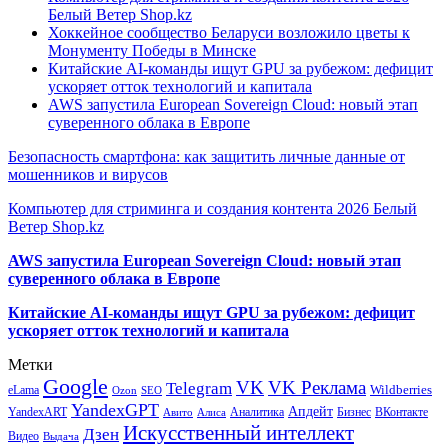
Белый Ветер Shop.kz
Хоккейное сообщество Беларуси возложило цветы к
Монументу Победы в Минске
Китайские AI-команды ищут GPU за рубежом: дефицит
ускоряет отток технологий и капитала
AWS запустила European Sovereign Cloud: новый этап
суверенного облака в Европе
Безопасность смартфона: как защитить личные данные от
мошенников и вирусов
Компьютер для стриминга и создания контента 2026 Белый
Ветер Shop.kz
AWS запустила European Sovereign Cloud: новый этап
суверенного облака в Европе
Китайские AI-команды ищут GPU за рубежом: дефицит
ускоряет отток технологий и капитала
Метки
Google
VK
VK Реклама
Telegram
eLama
Wildberries
SEO
Ozon
YandexGPT
Апдейт
YandexART
Аналитика
Бизнес
ВКонтакте
Авито
Алиса
Искусственный интеллект
Дзен
Видео
Выдача