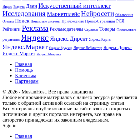
Искусственный интеллект
Дзен
Видео
Выдача
Исследования
Нейросети
Маркетплейс
Объявления
Поиск
РСЯ
Приложения
ПромоСтраницы
Поисковые системы
Отзывы
Реклама
Рекламодателям
Товары
Рейтинги
Сервисы
Финансовые
Яндекс
Яндекс.Директ
результаты
Яндекс.Карты
Яндекс.Маркет
Яндекс Директ
Яндекс Вебмастер
Яндекс Браузер
Яндекс Маркет
Яндекс Метрика
Главная
Помощь
Клиентам
Партнерам
© 2026 - MustanHost. Все права защищены.
Любое копирование материалов с нашего ресурса разрешается
только с обратной активной ссылкой на страницу статьи.
Все материалы опубликованные на сайте взяты с открытых
источников и других порталов интернета, все права на
авторство принадлежат их законным владельцам.
Sign in
Главная