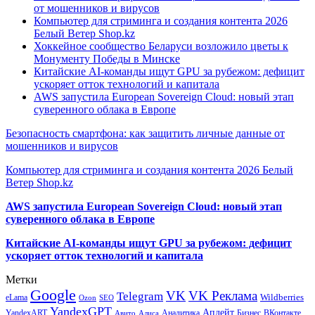
от мошенников и вирусов
Компьютер для стриминга и создания контента 2026
Белый Ветер Shop.kz
Хоккейное сообщество Беларуси возложило цветы к
Монументу Победы в Минске
Китайские AI-команды ищут GPU за рубежом: дефицит
ускоряет отток технологий и капитала
AWS запустила European Sovereign Cloud: новый этап
суверенного облака в Европе
Безопасность смартфона: как защитить личные данные от
мошенников и вирусов
Компьютер для стриминга и создания контента 2026 Белый
Ветер Shop.kz
AWS запустила European Sovereign Cloud: новый этап
суверенного облака в Европе
Китайские AI-команды ищут GPU за рубежом: дефицит
ускоряет отток технологий и капитала
Метки
Google
VK
VK Реклама
Telegram
eLama
Wildberries
SEO
Ozon
YandexGPT
Апдейт
YandexART
Аналитика
Бизнес
ВКонтакте
Авито
Алиса