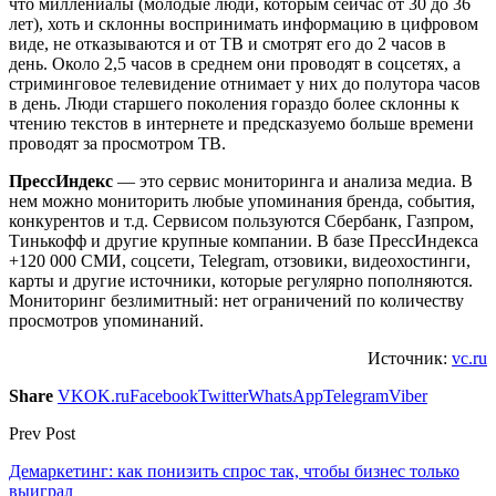
что миллениалы (молодые люди, которым сейчас от 30 до 36
лет), хоть и склонны воспринимать информацию в цифровом
виде, не отказываются и от ТВ и смотрят его до 2 часов в
день. Около 2,5 часов в среднем они проводят в соцсетях, а
стриминговое телевидение отнимает у них до полутора часов
в день. Люди старшего поколения гораздо более склонны к
чтению текстов в интернете и предсказуемо больше времени
проводят за просмотром ТВ.
ПрессИндекс
— это сервис мониторинга и анализа медиа. В
нем можно мониторить любые упоминания бренда, события,
конкурентов и т.д. Сервисом пользуются Сбербанк, Газпром,
Тинькофф и другие крупные компании. В базе ПрессИндекса
+120 000 СМИ, соцсети, Telegram, отзовики, видеохостинги,
карты и другие источники, которые регулярно пополняются.
Мониторинг безлимитный: нет ограничений по количеству
просмотров упоминаний.
Источник:
vc.ru
Share
VK
OK.ru
Facebook
Twitter
WhatsApp
Telegram
Viber
Prev Post
Демаркетинг: как понизить спрос так, чтобы бизнес только
выиграл