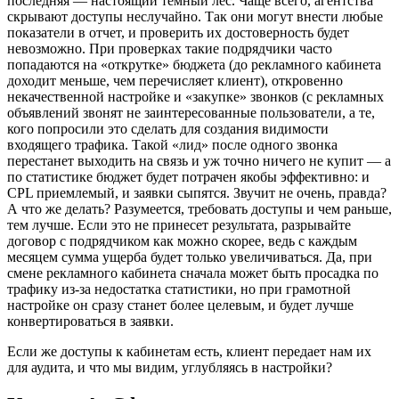
последняя — настоящий темный лес. Чаще всего, агентства
скрывают доступы неслучайно. Так они могут внести любые
показатели в отчет, и проверить их достоверность будет
невозможно. При проверках такие подрядчики часто
попадаются на «открутке» бюджета (до рекламного кабинета
доходит меньше, чем перечисляет клиент), откровенно
некачественной настройке и «закупке» звонков (с рекламных
объявлений звонят не заинтересованные пользователи, а те,
кого попросили это сделать для создания видимости
входящего трафика. Такой «лид» после одного звонка
перестанет выходить на связь и уж точно ничего не купит — а
по статистике бюджет будет потрачен якобы эффективно: и
CPL приемлемый, и заявки сыпятся. Звучит не очень, правда?
А что же делать? Разумеется, требовать доступы и чем раньше,
тем лучше. Если это не принесет результата, разрывайте
договор с подрядчиком как можно скорее, ведь с каждым
месяцем сумма ущерба будет только увеличиваться. Да, при
смене рекламного кабинета сначала может быть просадка по
трафику из-за недостатка статистики, но при грамотной
настройке он сразу станет более целевым, и будет лучше
конвертироваться в заявки.
Если же доступы к кабинетам есть, клиент передает нам их
для аудита, и что мы видим, углубляясь в настройки?