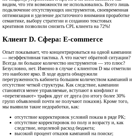
видим, что эти возможности не использовались. Всего лишь
подключение отсутствующих инструментов, своевременная
оптимизация и уделение достаточного внимания проработке
семантике, выбору стратегии и созданию текстовых
креативов позволили снизить CPL клиента на 72%!
Клиент D. Сфера: E-commerce
Опыт показывает, что концентрироваться на одной кампании
— неэффективная тактика. А что насчет обратной ситуации?
Всегда ли большое количество инструментов — это плюс?
Безусловно, нет. Именно в случае с клиентом D мы отметили
это наиболее ярко. В ходе аудита обнаружили
перегруженность кабинета большим количеством кампаний и
отсутствие четкой структуры. Как следствие, кампании
становятся менее управляемые, вступают в конфликт и
«перетягивают» трафик друг от друга (по итогу более 30%
групп объявлений почти не получают показов). Кроме того,
мы выявили такие недоработки, как:
отсутствие корректировок условий показа в ряде РК;
отсутствие корректировок по полу и возрасту и, как
следствие, нецелевой расход бюджета;
высокий процент отказов кампаний на поиске;