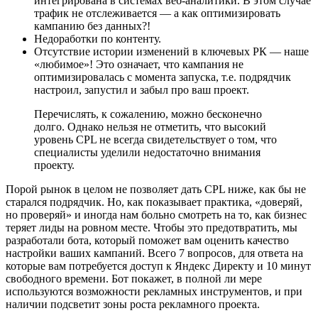
интегрирована в системах веб-аналитики. В этом случае
трафик не отслеживается — а как оптимизировать
кампанию без данных?!
Недоработки по контенту.
Отсутствие истории изменений в ключевых РК — наше
«любимое»! Это означает, что кампания не
оптимизировалась с момента запуска, т.е. подрядчик
настроил, запустил и забыл про ваш проект.
Перечислять, к сожалению, можно бесконечно
долго. Однако нельзя не отметить, что высокий
уровень CPL не всегда свидетельствует о том, что
специалисты уделили недостаточно внимания
проекту.
Порой рынок в целом не позволяет дать CPL ниже, как бы не
старался подрядчик. Но, как показывает практика, «доверяй,
но проверяй» и иногда нам больно смотреть на то, как бизнес
теряет лиды на ровном месте. Чтобы это предотвратить, мы
разработали бота, который поможет вам оценить качество
настройки ваших кампаний. Всего 7 вопросов, для ответа на
которые вам потребуется доступ к Яндекс Директу и 10 минут
свободного времени. Бот покажет, в полной ли мере
используются возможности рекламных инструментов, и при
наличии подсветит зоны роста рекламного проекта.