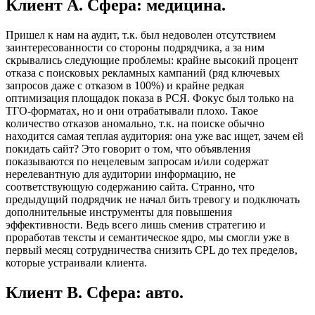
Клиент А. Сфера: медицина.
Пришел к нам на аудит, т.к. был недоволен отсутствием
заинтересованности со стороны подрядчика, а за ним
скрывались следующие проблемы: крайне высокий процент
отказа с поисковых рекламных кампаний (ряд ключевых
запросов даже с отказом в 100%) и крайне редкая
оптимизация площадок показа в РСЯ. Фокус был только на
ТГО-форматах, но и они отрабатывали плохо. Такое
количество отказов аномально, т.к. на поиске обычно
находится самая теплая аудитория: она уже вас ищет, зачем ей
покидать сайт? Это говорит о том, что объявления
показываются по нецелевым запросам и/или содержат
нерелевантную для аудитории информацию, не
соответствующую содержанию сайта. Странно, что
предыдущий подрядчик не начал бить тревогу и подключать
дополнительные инструменты для повышения
эффективности. Ведь всего лишь сменив стратегию и
проработав тексты и семантическое ядро, мы смогли уже в
первый месяц сотрудничества снизить CPL до тех пределов,
которые устраивали клиента.
Клиент В. Сфера: авто.