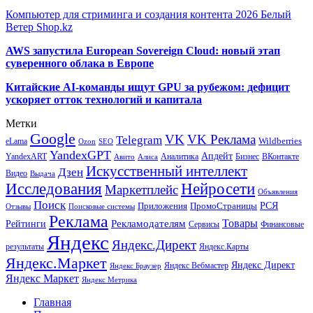
Компьютер для стриминга и создания контента 2026 Белый
Ветер Shop.kz
AWS запустила European Sovereign Cloud: новый этап
суверенного облака в Европе
Китайские AI-команды ищут GPU за рубежом: дефицит
ускоряет отток технологий и капитала
Метки
Google
VK
VK Реклама
Telegram
eLama
Wildberries
SEO
Ozon
YandexGPT
Апдейт
YandexART
Аналитика
Бизнес
ВКонтакте
Авито
Алиса
Искусственный интеллект
Дзен
Видео
Выдача
Исследования
Нейросети
Маркетплейс
Объявления
Поиск
РСЯ
Приложения
ПромоСтраницы
Поисковые системы
Отзывы
Реклама
Рекламодателям
Товары
Рейтинги
Сервисы
Финансовые
Яндекс
Яндекс.Директ
результаты
Яндекс.Карты
Яндекс.Маркет
Яндекс Директ
Яндекс Вебмастер
Яндекс Браузер
Яндекс Маркет
Яндекс Метрика
Главная