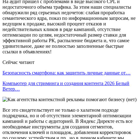
На аудит пришел с проблемами в виде высокого CPL и
недостаточного объема трафика. За этим наши специалисты
обнаружили ряд серьезных недочетов: слабая проработка
семантического ядра, показ по информационным запросам, не
ведущим к продаже, высокий процент отказов и
недействительных кликов в ряде кампаний, отсутствие
оптимизации по целям, недостаточный размер ставки для
эффективной работы РК, распыление бюджета и, что самое
удивительное, даже не полностью заполненные быстрые
ссылки в объявлениях!
Сейчас читают
Безопасность смартфона: как защитить личные данные от…
Компьютер для стриминга и создания контента 2026 Белый
Ветер…
Все это свидетельствует не только о халатном подходе
подрядчика, но и об отсутствии элементарной оптимизации
кампаний и работы с аудиторией. В Яндекс Директе есть все
необходимые инструменты для создания сегментов,
отключения ключей и площадок, добавления корректировок
по соцдему, устройствам и пр., но в личном кабинете мы