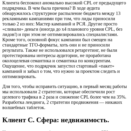
Клиента беспокоил аномально высокий CPL от предыдущего
подрядчика. В чем была причина? В ходе аудита
обнаружилось структурное распыление бюджета между 13
рекламными кампаниями при том, что лиды приносили
только 2 из них: Мастер кампаний и РСЯ. Другие просто
«сливали» деньги (иногда до х4 планового уровня CPL, без
лидов!) и при этом не оптимизировались специалистами.
Кроме того, основной фокус кампании был смещен на
стандартные ТГО-форматы, хоть они и не приносили
результата. Также не использовался ретаргетинг, не были
протестированы интересы аудитории, не проработана
околоцелевая семантика и семантика по конкурентам.
Ощущение, что подрядчик запустил стартовый «пакет»
кампаний и забыл о том, что нужно за проектом следить и
оптимизировать.
Для того, чтобы исправить ситуацию, в первый месяц работы
мы использовали 2 стратегии, которые обеспечили рост
целевого трафика в 2 раза и снижение CPL более чем на 35%.
Разработка лендинга, 2 стратегии продвижения — никаких
волшебных таблеток.
Клиент С. Сфера: недвижимость.