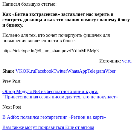
Написал большую статью:
Как «Битва экстрасенсов» заставляет нас верить и
смотреть до конца и как эти знания помогут вашему блогу
и бизнесу.
Ползено для тех, кто хочет почерпунть фишечек для
повышения вовлеченности в блоге.
https://teletype.in/@i_am_sharapov/fYdluMiBMg3
Источник:
vc.ru
Share
VK
OK.ru
Facebook
Twitter
WhatsApp
Telegram
Viber
Prev Post
Обзор Модуля №3 из бесплатного мини-курса:
“Приветственная серия писем для тех, кто не покупает»
Next Post
В Adfox появился геотаргетинг «Регион на карте»
Вам также могут понравиться
Еще от автора