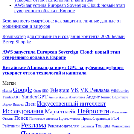
AWS запустила European Sovereign Cloud: новый этап
суверенного облака в Европе
Безопасность смартфона: как защитить личные данные от
мошенников и вирусов
Компьютер для стриминга и создания контента 2026 Белый
Ветер Shop.kz
AWS запустила European Sovereign Cloud: новый этап
суверенного облака в Европе
Китайские AI-команды ищут GPU за рубежом: дефицит
ускоряет отток технологий и капитала
Метки
Google
VK
VK Реклама
Telegram
eLama
Wildberries
SEO
Ozon
YandexGPT
Апдейт
YandexART
Аналитика
Бизнес
ВКонтакте
Авито
Алиса
Искусственный интеллект
Дзен
Видео
Выдача
Исследования
Нейросети
Маркетплейс
Объявления
Поиск
РСЯ
Приложения
ПромоСтраницы
Поисковые системы
Отзывы
Реклама
Рекламодателям
Товары
Рейтинги
Сервисы
Финансовые
Яндекс