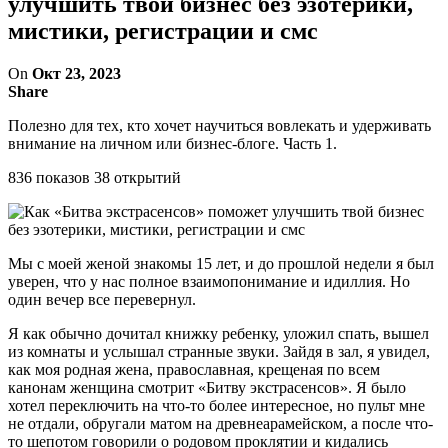
улучшить твой бизнес без эзотерики,
мистики, регистрации и смс
On
Окт 23, 2023
Share
Полезно для тех, кто хочет научиться вовлекать и удерживать
внимание на личном или бизнес-блоге. Часть 1.
836 показов 38 открытий
Мы с моей женой знакомы 15 лет, и до прошлой недели я был
уверен, что у нас полное взаимопонимание и идиллия. Но
один вечер все перевернул.
Я как обычно дочитал книжку ребенку, уложил спать, вышел
из комнаты и услышал странные звуки. Зайдя в зал, я увидел,
как моя родная жена, православная, крещеная по всем
канонам женщина смотрит «Битву экстрасенсов». Я было
хотел переключить на что-то более интересное, но пульт мне
не отдали, обругали матом на древнеарамейском, а после что-
то шепотом говорили о родовом проклятии и кидались