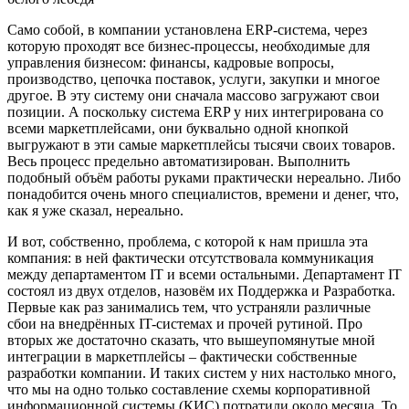
Само собой, в компании установлена ERP-система, через
которую проходят все бизнес-процессы, необходимые для
управления бизнесом: финансы, кадровые вопросы,
производство, цепочка поставок, услуги, закупки и многое
другое. В эту систему они сначала массово загружают свои
позиции. А поскольку система ERP у них интегрирована со
всеми маркетплейсами, они буквально одной кнопкой
выгружают в эти самые маркетплейсы тысячи своих товаров.
Весь процесс предельно автоматизирован. Выполнить
подобный объём работы руками практически нереально. Либо
понадобится очень много специалистов, времени и денег, что,
как я уже сказал, нереально.
И вот, собственно, проблема, с которой к нам пришла эта
компания: в ней фактически отсутствовала коммуникация
между департаментом IT и всеми остальными. Департамент IT
состоял из двух отделов, назовём их Поддержка и Разработка.
Первые как раз занимались тем, что устраняли различные
сбои на внедрённых IT-системах и прочей рутиной. Про
вторых же достаточно сказать, что вышеупомянутые мной
интеграции в маркетплейсы – фактически собственные
разработки компании. И таких систем у них настолько много,
что мы на одно только составление схемы корпоративной
информационной системы (КИС) потратили около месяца. То