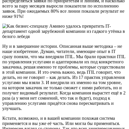
распределяться заявки по приоритетам и линиям, и насколько
всего за пару месяцев выросли показатели по исполнению
заявок. При ожидаемых 80% все линии показали результат не
ниже 91%!
Ну и в завершение истории. Описанная выше методика – не
наше изобретение. Думаю, читатели, имеющие опыт в IT
сразу поняли, что мы внедряли ITIL. Мы брали практики ITIL
по управления услугами и адаптировали их под конкретного
заказчика, решая именно те проблемы, которые существовали
в этой компании. И это очень важно, ведь ITIL говорит, что
делать, но не говорит – как делать. Из 17 практик управления
услугами мы взяли 3. И внедрили их именно на том уровне,
на котором заказчик не только сможет с ними работать, но и
получит видимый результат. Когда компания вырастет ещё в 2
раза (а у меня нет сомнений, что так и будет), подход к
управлению услугами придётся снова пересматривать и
улучшать.
Кстати, возможно, и в вашей компании похожая система
применяется и вы уже её часть. Или могла бы применяться.
Интересен взгляд со стороны. Так что всех заинтересованных