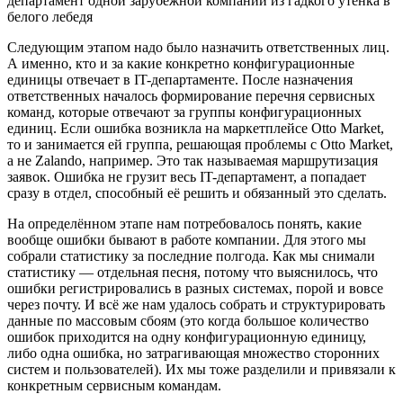
Следующим этапом надо было назначить ответственных лиц.
А именно, кто и за какие конкретно конфигурационные
единицы отвечает в IT-департаменте. После назначения
ответственных началось формирование перечня сервисных
команд, которые отвечают за группы конфигурационных
единиц. Если ошибка возникла на маркетплейсе Otto Market,
то и занимается ей группа, решающая проблемы с Otto Market,
а не Zalando, например. Это так называемая маршрутизация
заявок. Ошибка не грузит весь IT-департамент, а попадает
сразу в отдел, способный её решить и обязанный это сделать.
На определённом этапе нам потребовалось понять, какие
вообще ошибки бывают в работе компании. Для этого мы
собрали статистику за последние полгода. Как мы снимали
статистику — отдельная песня, потому что выяснилось, что
ошибки регистрировались в разных системах, порой и вовсе
через почту. И всё же нам удалось собрать и структурировать
данные по массовым сбоям (это когда большое количество
ошибок приходится на одну конфигурационную единицу,
либо одна ошибка, но затрагивающая множество сторонних
систем и пользователей). Их мы тоже разделили и привязали к
конкретным сервисным командам.