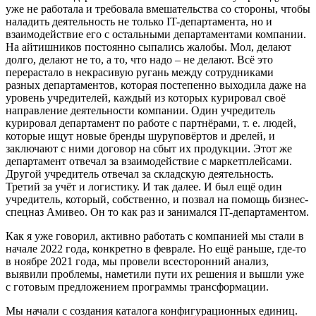
уже не работала и требовала вмешательства со стороны, чтобы
наладить деятельность не только IT-департамента, но и
взаимодействие его с остальными департаментами компании.
На айтишников постоянно сыпались жалобы. Мол, делают
долго, делают не то, а то, что надо – не делают. Всё это
перерастало в некрасивую ругань между сотрудниками
разных департаментов, которая постепенно выходила даже на
уровень учредителей, каждый из которых курировал своё
направление деятельности компании. Один учредитель
курировал департамент по работе с партнёрами, т. е. людей,
которые ищут новые бренды шуруповёртов и дрелей, и
заключают с ними договор на сбыт их продукции. Этот же
департамент отвечал за взаимодействие с маркетплейсами.
Другой учредитель отвечал за складскую деятельность.
Третий за учёт и логистику. И так далее. И был ещё один
учредитель, который, собственно, и позвал на помощь бизнес-
спецназ Амивео. Он то как раз и занимался IT-департаментом.
Как я уже говорил, активно работать с компанией мы стали в
начале 2022 года, конкретно в феврале. Но ещё раньше, где-то
в ноябре 2021 года, мы провели всесторонний анализ,
выявили проблемы, наметили пути их решения и вышли уже
с готовым предложением программы трансформации.
Мы начали с создания каталога конфигурационных единиц.