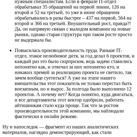
нужным специалистам. Если в феврале IT-отдел
обрабатывал 35 обращений на первой линии, 126 на
второй и 52 на третьей, то уже в июне обращения
обрабатывались в разы быстрее – 437 на первой, 564 на
второй и 366 на третьей. Внушительный рост, правда?!
Да, он напрямую связан с выходом компании на новые
рынки, однако старая структура при таком росте просто
не выдержала бы.
Повысилась производительность труда. Раньше IT-
отдел, этакое нелюбимое дитя, за год делал 6 проектов, и
каждый раз это было сюрпризом, ведь задачи ставились
непонятно как, и отвечал за них непонятно кто, и
никаких премий за реализацию проекта не светило, так
зачем вообще суетиться? А уже на этапе нашего
вмешательства этот показатель не только перестал быть
внезапным, но и вырос. За полгода было выполнено 12
проектов. А почему нет? Когда понятно, куда двигаться,
и все департаменты этот вектор одобрили, работать
айтишникам стало куда проще. Так что за ростом
производительности этой компании, мы наблюдали
фактически в онлайн режиме.
Ну и напоследок — фрагмент из наших аналитических
материалов, наглядно демонстрирующий, как стали