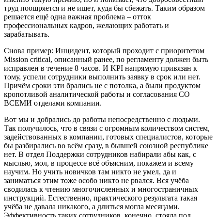
труд поощряется и не ищет, куда бы сбежать. Таким образом
решается ещё одна важная проблема – отток
профессиональных кадров, желающих работать и
зарабатывать.
Снова пример: Инцидент, который проходит с приоритетом
Mission critical, описанный ранее, по регламенту должен быть
исправлен в течение 8 часов. И KPI напрямую привязан к
тому, успели сотрудники выполнить заявку в срок или нет.
Причём сроки эти брались не с потолка, а были продуктом
кропотливой аналитической работы и согласования СО
ВСЕМИ отделами компании.
Вот мы и добрались до работы непосредственно с людьми.
Так получилось, что в связи с огромным количеством систем,
задействованных в компании, готовых специалистов, которые
бы разбирались во всём сразу, в бывшей союзной республике
нет. В отдел Поддержки сотрудников набирали абы как, с
мыслью, мол, в процессе всё объясним, покажем и всему
научим. Но учить новичков там никто не умел, да и
заниматься этим тоже особо никто не рвался. Вся учёба
сводилась к чтению многочисленных и многостраничных
инструкций. Естественно, практического результата такая
учёба не давала никакого, а длиться могла месяцами.
Эффективность таких сотрудников, конечно, стояла под