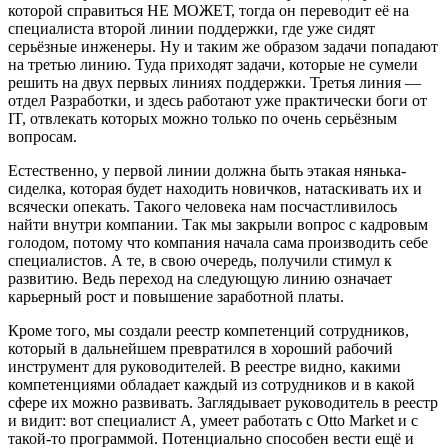
которой справиться НЕ МОЖЕТ, тогда он переводит её на
специалиста второй линии поддержки, где уже сидят
серьёзные инженеры. Ну и таким же образом задачи попадают
на третью линию. Туда приходят задачи, которые не сумели
решить на двух первых линиях поддержки. Третья линия —
отдел Разработки, и здесь работают уже практически боги от
IT, отвлекать которых можно только по очень серьёзным
вопросам.
Естественно, у первой линии должна быть этакая нянька-
сиделка, которая будет находить новичков, натаскивать их и
всячески опекать. Такого человека нам посчастливилось
найти внутри компании. Так мы закрыли вопрос с кадровым
голодом, потому что компания начала сама производить себе
специалистов. А те, в свою очередь, получили стимул к
развитию. Ведь переход на следующую линию означает
карьерный рост и повышение заработной платы.
Кроме того, мы создали реестр компетенций сотрудников,
который в дальнейшем превратился в хороший рабочий
инструмент для руководителей. В реестре видно, какими
компетенциями обладает каждый из сотрудников и в какой
сфере их можно развивать. Заглядывает руководитель в реестр
и видит: вот специалист А, умеет работать с Otto Market и с
такой-то программой. Потенциально способен вести ещё и