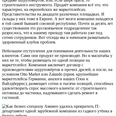
продаже шуруповёртов, или, если шире брать, то
строительного инструмента. Продаёт компания всё это, что
характерно, на европейских же маркетплейсах.
Представительства на двадцати различных площадках. И
склады у них тоже в Европе. А вот мозги компании находятся
в той самой бывшей союзной республике. Почти за десять лет
существования это русскоязычное подразделение так
разрослось, что к нашему приходу там работало уже под
сотню сотрудников. Вот отсюда мы и начинаем разматывать
здоровенный клубок проблем.
Небольшое отступление для понимания деятельности наших
клиентов. Сами они продукт не производят. Но и масштабы у
них не те, чтобы размещать по одной позиции на
маркетплейсе. Компания заключает договор с
производителями шуруповёртов и прочих дрелей, и после, на
условном Otto Market или Zalando (прим. крупнейшие
маркетплейсы Германии, аналоги наших Озон и
Вайлдберрис), размещает сотни и тысячи позиций, способных
удовлетворить спрос массового клиента: от строительного
оптовика до частника, надумавшего сделать ремонт в
гостиной.