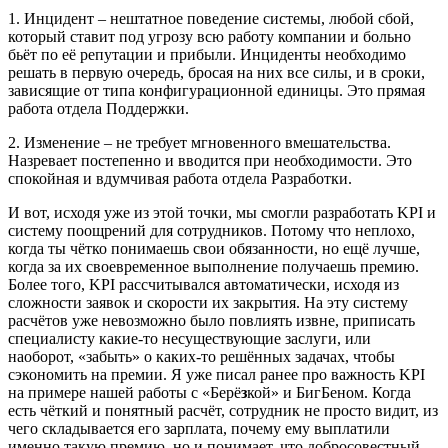
1. Инцидент – нештатное поведение системы, любой сбой,
который ставит под угрозу всю работу компании и больно
бьёт по её репутации и прибыли. Инциденты необходимо
решать в первую очередь, бросая на них все силы, и в сроки,
зависящие от типа конфигурационной единицы. Это прямая
работа отдела Поддержки.
2. Изменение – не требует мгновенного вмешательства.
Назревает постепенно и вводится при необходимости. Это
спокойная и вдумчивая работа отдела Разработки.
И вот, исходя уже из этой точки, мы смогли разработать KPI и
систему поощрений для сотрудников. Потому что неплохо,
когда ты чётко понимаешь свои обязанности, но ещё лучше,
когда за их своевременное выполнение получаешь премию.
Более того, KPI рассчитывался автоматически, исходя из
сложности заявок и скорости их закрытия. На эту систему
расчётов уже невозможно было повлиять извне, приписать
специалисту какие-то несуществующие заслуги, или
наоборот, «забыть» о каких-то решённых задачах, чтобы
сэкономить на премии. Я уже писал ранее про важность KPI
на примере нашей работы с «Берё
з
кой» и БигБеном. Когда
есть чёткий и понятный расчёт, сотрудник не просто видит, из
чего складывается его зарплата, почему ему выплатили
именно такую премию, но и понимает, что добросовестный