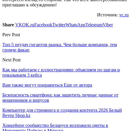
приглашаю к обсуждению!
Источник:
vc.ru
Share
VK
OK.ru
Facebook
Twitter
WhatsApp
Telegram
Viber
Prev Post
Топ-5 неудач гигантов рынка. Чем больше компания, тем
громче факап
Next Post
Как мы работаем с иллюстрациями: объясняем по шагам и
показываем 3 кейса
Вам также могут понравиться
Еще от автора
Безопасность смартфона: как защитить личные данные от
мошенников и вирусов
Компьютер для стриминга и создания контента 2026 Белый
Ветер Shop.kz
Хоккейное сообщество Беларуси возложило цветы к
Монументу Победы в Минске