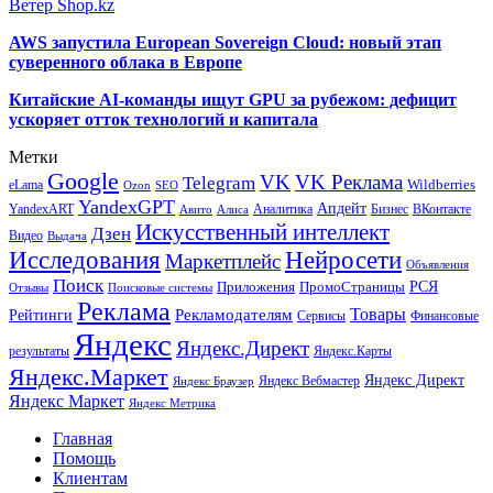
Ветер Shop.kz
AWS запустила European Sovereign Cloud: новый этап
суверенного облака в Европе
Китайские AI-команды ищут GPU за рубежом: дефицит
ускоряет отток технологий и капитала
Метки
Google
VK
VK Реклама
Telegram
eLama
Wildberries
SEO
Ozon
YandexGPT
Апдейт
YandexART
Аналитика
Бизнес
ВКонтакте
Авито
Алиса
Искусственный интеллект
Дзен
Видео
Выдача
Исследования
Нейросети
Маркетплейс
Объявления
Поиск
РСЯ
Приложения
ПромоСтраницы
Поисковые системы
Отзывы
Реклама
Рекламодателям
Товары
Рейтинги
Сервисы
Финансовые
Яндекс
Яндекс.Директ
результаты
Яндекс.Карты
Яндекс.Маркет
Яндекс Директ
Яндекс Вебмастер
Яндекс Браузер
Яндекс Маркет
Яндекс Метрика
Главная
Помощь
Клиентам