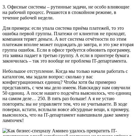
3. Офисные системы – рутинные задачи, не особо влияющие
на рабочий процесс. Решаются в спокойном режиме, в
течение рабочей недели.
Для примера: если упала система приёма платежей, то это
ошибка первой группы. Платежи от клиентов не проходят,
компания теряет деньги. А вот система отчётности по этим
платежам вполне может подождать до завтра, и это уже вторая
группа ошибок. Если в офисе требуется обновить программу,
эта заявка падает в третью группу. А если в принтере бумага
закончилась – так это вообще не проблема IT-департамента.
Небольшое отступление. Когда мы только начали работать с
каталогом, мы задали вопрос: сколько у вас
конфигурационных единиц? Чтобы хотя бы примерно
представлять, с чем мы дело имеем. Навскидку нам озвучили
50 единиц. А после нашего подсчёта выяснилось, что единиц
на самом деле… 250. В пять раз больше! А я не устаю
повторять: вы не управляете тем, что не учитываете. В ходе
поверки, кстати, всплыли вовсе абсурдные вещи, к примеру,
выяснилось, что на IT-департамент навешивали даже замену
лампочек!