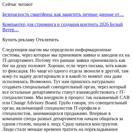
Сейчас читают
Безопасность смартфона: как защитить личные данные от…
Компьютер для стриминга и создания контента 2026 Белый
Ветер…
Купить рекламу Отключить
Следующим шагом мы определили информационные
системы, через которые мы принимаем заявки и заводим их на
IT-департамент. Потому что раньше заявки принимались как
бог на душу положит. Хорошо, если через письма, хоть какая-
то фиксация. Но чаще из одного отдела звонили в другой, там
кому-то задачу делегировали и в какой-то момент она даже
исполнялась. Возможно. Тут нам пришлось натурально
создавать специальный совещательный орган, через который
все остальные департаменты станут взаимодействовать с IT-
специалистами. Мы внедрили в процесс так называемый CAB
или Change Advisory Board. Грубо говоря, это совещательный
орган, включающий специалистов IT-профиля и
специалистов, занимающихся продажами. Впервые в
компании спецы разных департаментов начали общаться за
одним столом, лицом к лицу. Сразу начался конструктив.
Люди стали меньше времени тратить на перекладывание