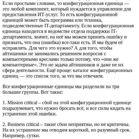
Если простыми словами, то конфигурационная единица —
это любой компонент, который нуждается в управлении для
предоставления ИТ-услуг. То есть конфигурационной
единицей может быть программа или техника,
подведомственные IT-департаменту. Если конфигурационная
единица находится в ведомстве отдела поддержки IT-
департамента, значит, на неё мы можем принять ошибку и
признать, что она (ошибка) все-таки есть. И мы будем её
исправлять. Для чего это нужно? А для того, чтобы
айтишники не занимались решением вопросов с
компьютерными креслами только потому, что «они же
компьютерные». Это не задача айтишников и даже не их
сфера деятельности. Ещё проще: каталог конфигурационных
единиц — это список того, за что мы отвечаем.
Все конфигурационные единицы мы разделили на три
большие группы. Вот такие:
1. Mission critical – сбой на этой конфигурационной единице
подразумевает, что нужно бросать всё, и все силы кидать на
устранение этой ошибки.
2. Business critical – такие сбои неприятны, но не критичны.
На их устранение мы отводим короткий, но разумный срок.
Например, сутки.