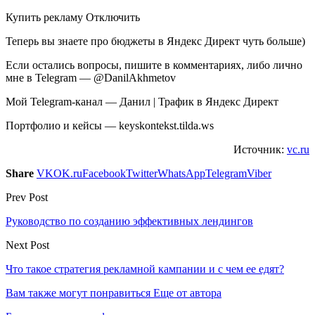
Купить рекламу Отключить
Теперь вы знаете про бюджеты в Яндекс Директ чуть больше)
Если остались вопросы, пишите в комментариях, либо лично
мне в Telegram — @DanilAkhmetov
Мой Telegram-канал — Данил | Трафик в Яндекс Директ
Портфолио и кейсы — keyskontekst.tilda.ws
Источник:
vc.ru
Share
VK
OK.ru
Facebook
Twitter
WhatsApp
Telegram
Viber
Prev Post
Руководство по созданию эффективных лендингов
Next Post
Что такое стратегия рекламной кампании и с чем ее едят?
Вам также могут понравиться
Еще от автора