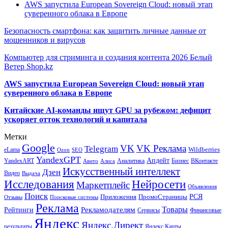
AWS запустила European Sovereign Cloud: новый этап
суверенного облака в Европе
Безопасность смартфона: как защитить личные данные от
мошенников и вирусов
Компьютер для стриминга и создания контента 2026 Белый
Ветер Shop.kz
AWS запустила European Sovereign Cloud: новый этап
суверенного облака в Европе
Китайские AI-команды ищут GPU за рубежом: дефицит
ускоряет отток технологий и капитала
Метки
Google
VK
VK Реклама
Telegram
eLama
Wildberries
SEO
Ozon
YandexGPT
Апдейт
YandexART
Аналитика
Бизнес
ВКонтакте
Авито
Алиса
Искусственный интеллект
Дзен
Видео
Выдача
Исследования
Нейросети
Маркетплейс
Объявления
Поиск
РСЯ
Приложения
ПромоСтраницы
Поисковые системы
Отзывы
Реклама
Рекламодателям
Товары
Рейтинги
Сервисы
Финансовые
Яндекс
Яндекс.Директ
результаты
Яндекс.Карты