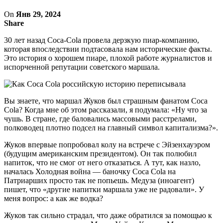
On
Янв 29, 2024
Share
30 лет назад Coca-Cola провела дерзкую пиар-компанию,
которая впоследствии подтасовала нам исторические факты.
Это история о хорошем пиаре, плохой работе журналистов и
испорченной репутации советского маршала.
Вы знаете, что маршал Жуков был страшным фанатом Coca
Cola? Когда мне об этом рассказали, я подумала: «Ну что за
чушь. В стране, где баловались массовыми расстрелами,
полководец плотно подсел на главный символ капитализма?».
Жуков впервые попробовал колу на встрече с Эйзенхауэром
(будущим американским президентом). Он так полюбил
напиток, что не смог от него отказаться. А тут, как назло,
началась Холодная война — баночку Coca Cola на
Патриарших просто так не попьешь. Медуза (иноагент)
пишет, что «другие напитки маршала уже не радовали». У
меня вопрос: а как же водка?
Жуков так сильно страдал, что даже обратился за помощью к