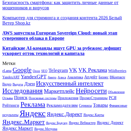
Безопасность смартфона: как защитить личные данные от
мошенников и вирусов
Компьютер для стриминга и создания контента 2026 Белый
Ветер Shop.kz
AWS запустила European Sovereign Cloud: новый этап
суверенного облака в Европе
Китайские AI-команды ищут GPU за рубежом: дефицит
ускоряет отток технологий и капитала
Метки
Google
VK
VK Реклама
Telegram
eLama
Wildberries
SEO
Ozon
YandexGPT
Апдейт
YandexART
Аналитика
Бизнес
ВКонтакте
Авито
Алиса
Искусственный интеллект
Дзен
Видео
Выдача
Исследования
Нейросети
Маркетплейс
Объявления
Поиск
РСЯ
Приложения
ПромоСтраницы
Поисковые системы
Отзывы
Реклама
Рекламодателям
Товары
Рейтинги
Сервисы
Финансовые
Яндекс
Яндекс.Директ
результаты
Яндекс.Карты
Яндекс.Маркет
Яндекс Директ
Яндекс Вебмастер
Яндекс Браузер
Яндекс Маркет
Яндекс Метрика