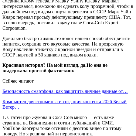
американскому генералу Марку Уэйну Кларку. Маршал
интересовался, возможно ли сделать колу прозрачной, чтобы в
дальнейшем под видом спирта перевезти в СССР. Марк Уэйн
Кларк передал просьбу действующему президенту США. Тот,
в свою очередь, поставил задачу главе Coca-Cola Export
Corporation.
Довольно быстро химик-технолог нашел способ обесцветить
напиток, сохранив его вкусовые качества. На прозрачную
Колу наклеили этикетку с красной звездой и отправили в
СССР партией в 50 ящиков под видом водки.
Красивая история? На мой взгляд, да.Но она не
выдержала простой фактчекинг.
Сейчас читают
Безопасность смартфона: как защитить личные данные от…
Компьютер для стриминга и создания контента 2026 Белый
Ветер…
1. Статей про Жукова и Coca Cola много — есть даже
страница на Википедии и сотни публикаций в СМИ.
YouTube-блогеры тоже отсняли с десяток видео по этому
поводу. Но я решила найти первоисточник.