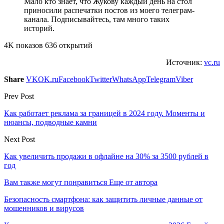
Мало кто знает, что Жукову каждый день на стол
приносили распечатки постов из моего телеграм-
канала. Подписывайтесь, там много таких
историй.
4K показов 636 открытий
Источник:
vc.ru
Share
VK
OK.ru
Facebook
Twitter
WhatsApp
Telegram
Viber
Prev Post
Как работает реклама за границей в 2024 году. Моменты и
нюансы, подводные камни
Next Post
Как увеличить продажи в офлайне на 30% за 3500 рублей в
год
Вам также могут понравиться
Еще от автора
Безопасность смартфона: как защитить личные данные от
мошенников и вирусов