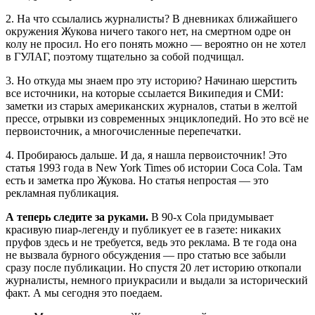
2. На что ссылались журналисты? В дневниках ближайшего
окружения Жукова ничего такого нет, на смертном одре он
колу не просил. Но его понять можно — вероятно он не хотел
в ГУЛАГ, поэтому тщательно за собой подчищал.
3. Но откуда мы знаем про эту историю? Начинаю шерстить
все источники, на которые ссылается Википедия и СМИ:
заметки из старых американских журналов, статьи в желтой
прессе, отрывки из современных энциклопедий. Но это всё не
первоисточник, а многочисленные перепечатки.
4. Пробираюсь дальше. И да, я нашла первоисточник! Это
статья 1993 года в New York Times об истории Coca Cola. Там
есть и заметка про Жукова. Но статья непростая — это
рекламная публикация.
А теперь следите за руками.
В 90-х Cola придумывает
красивую пиар-легенду и публикует ее в газете: никаких
пруфов здесь и не требуется, ведь это реклама. В те года она
не вызвала бурного обсуждения — про статью все забыли
сразу после публикации. Но спустя 20 лет историю откопали
журналисты, немного приукрасили и выдали за исторический
факт. А мы сегодня это поедаем.