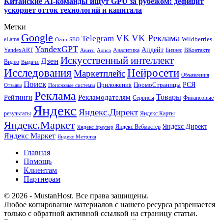
Китайские AI-команды ищут GPU за рубежом: дефицит
ускоряет отток технологий и капитала
Метки
Google
VK
VK Реклама
Telegram
eLama
Wildberries
SEO
Ozon
YandexGPT
Апдейт
YandexART
Аналитика
Бизнес
ВКонтакте
Авито
Алиса
Искусственный интеллект
Дзен
Видео
Выдача
Исследования
Нейросети
Маркетплейс
Объявления
Поиск
РСЯ
Приложения
ПромоСтраницы
Поисковые системы
Отзывы
Реклама
Рекламодателям
Товары
Рейтинги
Сервисы
Финансовые
Яндекс
Яндекс.Директ
результаты
Яндекс.Карты
Яндекс.Маркет
Яндекс Директ
Яндекс Вебмастер
Яндекс Браузер
Яндекс Маркет
Яндекс Метрика
Главная
Помощь
Клиентам
Партнерам
© 2026 - MustanHost. Все права защищены.
Любое копирование материалов с нашего ресурса разрешается
только с обратной активной ссылкой на страницу статьи.