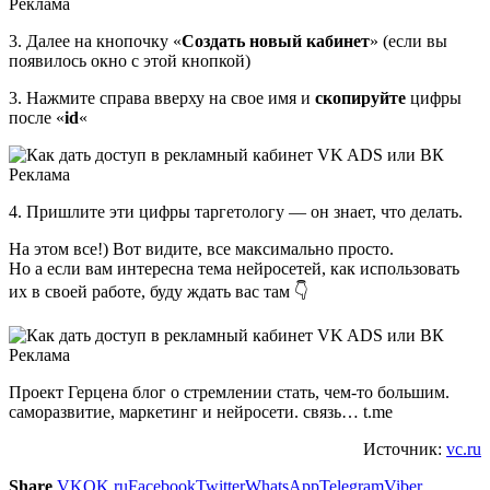
3. Далее на кнопочку «
Создать новый кабинет
» (если вы
появилось окно с этой кнопкой)
3. Нажмите справа вверху на свое имя и
скопируйте
цифры
после «
id
«
4. Пришлите эти цифры таргетологу — он знает, что делать.
На этом все!) Вот видите, все максимально просто.
Но а если вам интересна тема нейросетей, как использовать
их в своей работе, буду ждать вас там 👇
Проект Герцена блог о стремлении стать, чем-то большим.
саморазвитие, маркетинг и нейросети. связь… t.me
Источник:
vc.ru
Share
VK
OK.ru
Facebook
Twitter
WhatsApp
Telegram
Viber