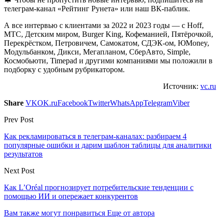
телеграм-канал «Рейтинг Рунета» или наш ВК-паблик.
А все интервью с клиентами за 2022 и 2023 годы — с Hoff,
МТС, Детским миром, Burger King, Кофеманией, Пятёрочкой,
Перекрёстком, Петровичем, Самокатом, СДЭК-ом, ЮMoney,
Модульбанком, Дикси, Мегапланом, СберАвто, Simple,
Космобьюти, Timepad и другими компаниями мы положили в
подборку с удобным рубрикатором.
Источник:
vc.ru
Share
VK
OK.ru
Facebook
Twitter
WhatsApp
Telegram
Viber
Prev Post
Как рекламироваться в телеграм-каналах: разбираем 4
популярные ошибки и дарим шаблон таблицы для аналитики
результатов
Next Post
Как L’Oréal прогнозирует потребительские тенденции с
помощью ИИ и опережает конкурентов
Вам также могут понравиться
Еще от автора