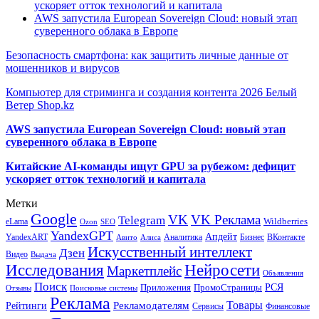
ускоряет отток технологий и капитала
AWS запустила European Sovereign Cloud: новый этап
суверенного облака в Европе
Безопасность смартфона: как защитить личные данные от
мошенников и вирусов
Компьютер для стриминга и создания контента 2026 Белый
Ветер Shop.kz
AWS запустила European Sovereign Cloud: новый этап
суверенного облака в Европе
Китайские AI-команды ищут GPU за рубежом: дефицит
ускоряет отток технологий и капитала
Метки
Google
VK
VK Реклама
Telegram
eLama
Wildberries
SEO
Ozon
YandexGPT
Апдейт
YandexART
Аналитика
Бизнес
ВКонтакте
Авито
Алиса
Искусственный интеллект
Дзен
Видео
Выдача
Исследования
Нейросети
Маркетплейс
Объявления
Поиск
РСЯ
Приложения
ПромоСтраницы
Поисковые системы
Отзывы
Реклама
Рекламодателям
Товары
Рейтинги
Сервисы
Финансовые