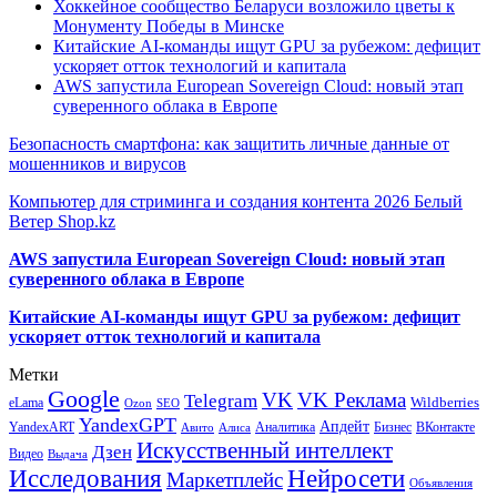
Хоккейное сообщество Беларуси возложило цветы к
Монументу Победы в Минске
Китайские AI-команды ищут GPU за рубежом: дефицит
ускоряет отток технологий и капитала
AWS запустила European Sovereign Cloud: новый этап
суверенного облака в Европе
Безопасность смартфона: как защитить личные данные от
мошенников и вирусов
Компьютер для стриминга и создания контента 2026 Белый
Ветер Shop.kz
AWS запустила European Sovereign Cloud: новый этап
суверенного облака в Европе
Китайские AI-команды ищут GPU за рубежом: дефицит
ускоряет отток технологий и капитала
Метки
Google
VK
VK Реклама
Telegram
eLama
Wildberries
SEO
Ozon
YandexGPT
Апдейт
YandexART
Аналитика
Бизнес
ВКонтакте
Авито
Алиса
Искусственный интеллект
Дзен
Видео
Выдача
Исследования
Нейросети
Маркетплейс
Объявления