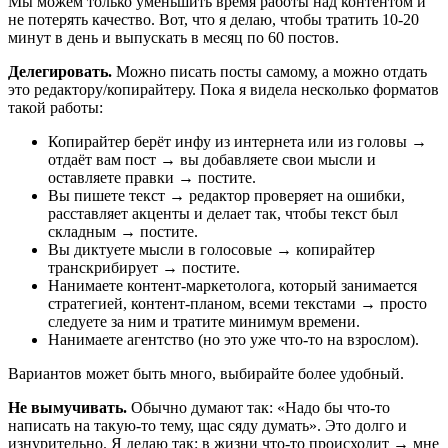
Мы можем только уменьшить время работы над контентом и
не потерять качество. Вот, что я делаю, чтобы тратить 10-20
минут в день и выпускать в месяц по 60 постов.
Делегировать.
Можно писать посты самому, а можно отдать
это редактору/копирайтеру. Пока я видела несколько форматов
такой работы:
Копирайтер берёт инфу из интернета или из головы →
отдаёт вам пост → вы добавляете свои мысли и
оставляете правки → постите.
Вы пишете текст → редактор проверяет на ошибки,
расставляет акценты и делает так, чтобы текст был
складным → постите.
Вы диктуете мысли в голосовые → копирайтер
транскрибирует → постите.
Нанимаете контент-маркетолога, который занимается
стратегией, контент-планом, всеми текстами → просто
следуете за ним и тратите минимум времени.
Нанимаете агентство (но это уже что-то на взрослом).
Вариантов может быть много, выбирайте более удобный.
Не вымучивать.
Обычно думают так: «Надо бы что-то
написать на такую-то тему, щас сяду думать». Это долго и
изнурительно. Я делаю так: в жизни что-то происходит → мне