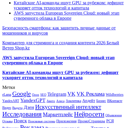
Китайские AI-команды ищут GPU за рубежом: дефицит
ускоряет отток технологий и капитала
AWS запустила European Sovereign Cloud: новый этап
суверенного облака в Европе
Безопасность смартфона: как защитить личные данные от
мошенников и вирусов
Компьютер для стриминга и создания контента 2026 Белый
Ветер Shop.kz
AWS запустила European Sovereign Cloud: новый этап
суверенного облака в Европе
Китайские AI-команды ищут GPU за рубежом: дефицит
ускоряет отток технологий и капитала
Метки
Google
VK
VK Реклама
Telegram
eLama
Wildberries
SEO
Ozon
YandexGPT
Апдейт
YandexART
Аналитика
Бизнес
ВКонтакте
Авито
Алиса
Искусственный интеллект
Дзен
Видео
Выдача
Исследования
Нейросети
Маркетплейс
Объявления
Поиск
РСЯ
Приложения
ПромоСтраницы
Поисковые системы
Отзывы
Реклама