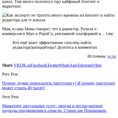
канал. Там много полезного про кайфовый блогинг и
маркетинг.
Мам, я сама Мама говорит, что я директор. Рулила е-
коммерсом в Mars и PepsiCo, рекламной платформой в… t.me
Кто ещё знает эффективные способы найти
редактора/копирайтера? Делитесь в комментах
Источник:
vc.ru
Share
VK
OK.ru
Facebook
Twitter
WhatsApp
Telegram
Viber
Prev Post
Почему лучше переплатить таргетологу? И почему таргетолог
может стоить 40 тысяч?
Next Post
Маркетинг ритуальных услуг: тренды и нестандартные
подходы продвижения в отрасли. Станислав Покрышкин