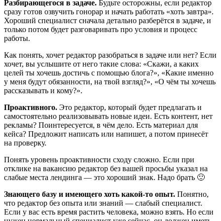
Разбирающегося в задаче.
Будьте осторожны, если редактор
сразу готов озвучить гонорар и начать работать «хоть завтра».
Хороший специалист сначала детально разберётся в задаче, и
только потом будет разговаривать про условия и процесс
работы.
Как понять, хочет редактор разобраться в задаче или нет? Если
хочет, вы услышите от него такие слова: «Скажи, а каких
целей ты хочешь достичь с помощью блога?», «Какие именно
у меня будут обязанности, на твой взгляд?», «О чём ты хочешь
рассказывать и кому?».
Проактивного.
Это редактор, который будет предлагать и
самостоятельно реализовывать новые идеи. Есть контент, нет
рекламы? Поинтересуется, в чём дело. Есть материал для
кейса? Предложит написать или напишет, а потом принесёт
на проверку.
Понять уровень проактивности сходу сложно. Если при
отклике на вакансию редактор без вашей просьбы указал на
слабые места лендинга — это хороший знак. Надо брать 🙂
Знающего базу и имеющего хоть какой-то опыт.
Понятно,
что редактор без опыта или знаний — слабый специалист.
Если у вас есть время растить человека, можно взять. Но если
нужен нормальный специалист уже сейчас, он должен иметь