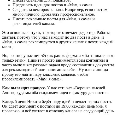
Писать сценарии для подкастов.
Предлагать идеи для постов в «Мам, я сама».
Следить за вектором канала. Например, если постим
много личного, добавлять профессиональное.
Писать рекламные посты для «Мам, я сама» и
рекламодателей канала.
Это основные штуки, за которые отвечает редактор. Работы
хватает, потому что у нас выходит по два поста в день, и
«Мам, я сама» рекламируется в других каналах почти каждый
месяц.
Но, честно, у нас нет чётких рамок формата «Ты занимаешься
только этим». Никита просто занимается всем контентом и
часто выполняет разовые задачи вроде составления документа
для рекламодателей или написания кейса. Ну или я иногда
прошу его найти пару классных каналов, чтобы
прорекламировать «Мам, я сама».
Как выглядит процесс.
У нас есть чат «Воронка мыслей
Аяны», куда мы оба скидываем идеи и фактуру для постов.
Каждый день Никита берёт пару идей и делает из них посты.
Он сдаёт документ с постами до 19:00 каждый день мне, я
проверяю, и всё улетает в отложку канала на следующий день.