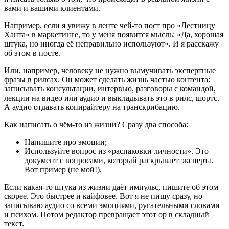
вами и вашими клиентами.
Например, если я увижу в ленте чей-то пост про «Лестницу
Ханта» в маркетинге, то у меня появится мысль: «Да, хорошая
штука, но иногда её неправильно используют». И я расскажу
об этом в посте.
Или, например, человеку не нужно вымучивать экспертные
фразы в рилсах. Он может сделать жизнь частью контента:
записывать консультации, интервью, разговоры с командой,
лекции на видео или аудио и выкладывать это в рилс, шортс.
А аудио отдавать копирайтеру на транскрибацию.
Как написать о чём-то из жизни? Сразу два способа:
Напишите про эмоции;
Используйте вопрос из «распаковки личности». Это
документ с вопросами, который раскрывает эксперта.
Вот пример (не мой!).
Если какая-то штука из жизни даёт импульс, пишите об этом
скорее. Это быстрее и кайфовее. Вот я не пишу сразу, но
записываю аудио со всеми эмоциями, ругательными словами
и психом. Потом редактор превращает этот ор в складный
текст.