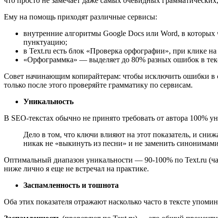
что просто не замечает даже самых очевидных грамматически
Ему на помощь приходят различные сервисы:
внутренние алгоритмы Google Docs или Word, в которых 
пунктуацию;
в Text.ru есть блок «Проверка орфографии», при клике на
«Орфограммка» ― выделяет до 80% разных ошибок в тек
Совет начинающим копирайтерам: чтобы исключить ошибки в ста
только после этого проверяйте грамматику по сервисам.
Уникальность
В SEO-текстах обычно не принято требовать от автора 100% у
Дело в том, что ключи влияют на этот показатель, и сни
никак не «выкинуть из песни» и не заменить синонимами
Оптимальный диапазон уникальности ― 90-100% по Text.ru (чащ
ниже лично я еще не встречал на практике.
Заспамленность и тошнота
Оба этих показателя отражают насколько часто в тексте упомина