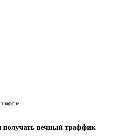
й траффик
бы получать вечный траффик