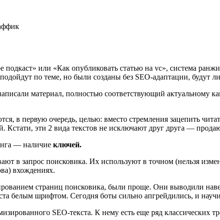
кое подкаст» или «Как опубликовать статью на vc», система ран
одойдут по теме, но были созданы без SEO-адаптации, будут либ
аписали материал, полностью соответствующий актуальному кано
я, в первую очередь, целью: вместо стремления зацепить читате
. Кстати, эти 2 вида текстов не исключают друг друга ― прода
инга ― наличие
ключей.
вают в запрос поисковика. Их используют в точном (нельзя измен
ова) вхождениях.
жированием страниц поисковика, были проще. Они выводили наве
кста белым шрифтом. Сегодня боты сильно апгрейдились, и научи
изированного SEO-текста. К нему есть еще ряд классических тр