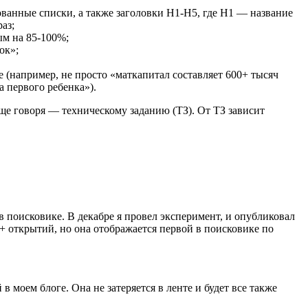
ованные списки, а также заголовки H1-H5, где H1 ― название
аз;
ым на 85-100%;
ок»;
 (например, не просто «маткапитал составляет 600+ тысяч
а первого ребенка»).
още говоря ― техническому заданию (ТЗ). От ТЗ зависит
в поисковике. В декабре я провел эксперимент, и опубликовал
0+ открытий, но она отображается первой в поисковике по
 моем блоге. Она не затеряется в ленте и будет все также