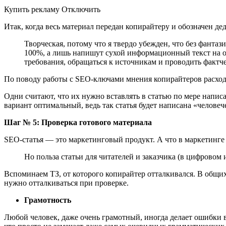
Купить рекламу Отключить
Итак, когда весь материал передан копирайтеру и обозначен дед
Творческая, потому что я твердо убежден, что без фантаз
100%, а лишь напишут сухой информационный текст на ос
требования, обращаться к источникам и проводить фактче
По поводу работы с SEO-ключами мнения копирайтеров расход
Одни считают, что их нужно вставлять в статью по мере написа
вариант оптимальный, ведь так статья будет написана «челове
Шаг № 5: Проверка готового материала
SEO-статья ― это маркетинговый продукт. А что в маркетинге 
Но польза статьи для читателей и заказчика (в цифровом 
Вспоминаем ТЗ, от которого копирайтер отталкивался. В общих
нужно отталкиваться при проверке.
Грамотность
Любой человек, даже очень грамотный, иногда делает ошибки в 