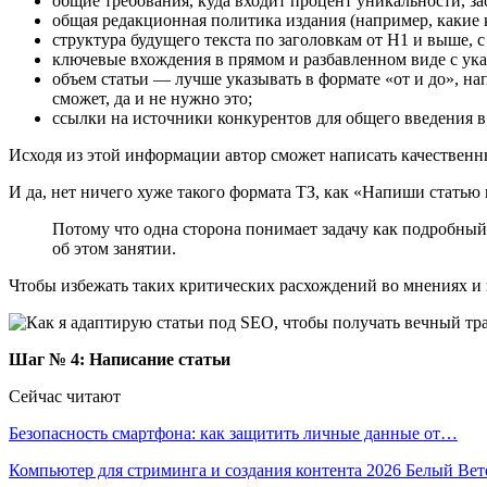
общие требования, куда входит процент уникальности, зас
общая редакционная политика издания (например, какие к
структура будущего текста по заголовкам от H1 и выше, 
ключевые вхождения в прямом и разбавленном виде с указа
объем статьи ― лучше указывать в формате «от и до», нап
сможет, да и не нужно это;
ссылки на источники конкурентов для общего введения в
Исходя из этой информации автор сможет написать качественны
И да, нет ничего хуже такого формата ТЗ, как «Напиши статью
Потому что одна сторона понимает задачу как подробный
об этом занятии.
Чтобы избежать таких критических расхождений во мнениях и 
Шаг № 4: Написание статьи
Сейчас читают
Безопасность смартфона: как защитить личные данные от…
Компьютер для стриминга и создания контента 2026 Белый Ве