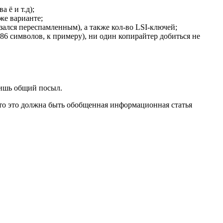
 ё и т.д);
же варианте;
азался переспамленным), а также кол-во LSI-ключей;
386 символов, к примеру), ни один копирайтер добиться не
лишь общий посыл.
что это должна быть обобщенная информационная статья