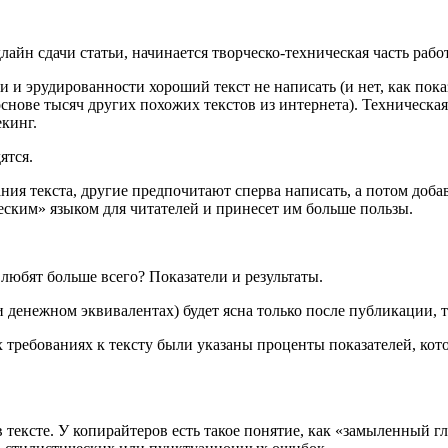
лайн сдачи статьи, начинается творческо-техническая часть рабо
ии и эрудированности хороший текст не написать (и нет, как пок
нове тысяч других похожих текстов из интернета). Техническая
кинг.
ятся.
ния текста, другие предпочитают сперва написать, а потом доба
ческим» языком для читателей и принесет им больше пользы.
любят больше всего? Показатели и результаты.
и денежном эквивалентах) будет ясна только после публикации, 
 требованиях к тексту были указаны проценты показателей, кото
тексте. У копирайтеров есть такое понятие, как «замыленный гл