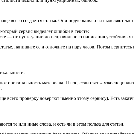
х, стилистических или пунктуационных ошибок.
чаще всего создается статья. Они подчеркивают и выделяют час
 который сервис выделяет ошибки в тексте;
сте ― от пунктуации до неправильного написания устойчивых 
тье, напишите ее и отложите на пару часов. Потом вернитесь к
никальности.
жают оригинальность материала. Плюс, если статья узкоспециализ
.
е всего проверку доверяют именно этому сервису). Есть заказч
ются те или иные слова, и есть ли в этом польза для статьи.