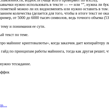
памленности, водности (чаще всего проверяют по text.ru);
авычки нужно использовать в тексте ― «» или “”, нужна ли буква
с пометкой можно ли их видоизменять или нужно оставить в том 
нием количества (делается для того, чтобы в итоге текст не ок
ример, от 5000 до 6000 тысяч символов, ведь точного объема (5
 тему и понимания ее сути.
й текст по теме.
 про майнинг криптовалюты», когда заказчик дает копирайтеру 
 гайд по принципам работы майнинга, тогда как другая решит, 
нужно техзадание.
тер…