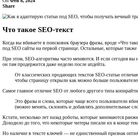
On
Фев 8, 2024
Share
Что такое SEO-текст
Когда вы вбиваете в поисковик браузера фразы, вроде «Что та
под SEO сайты на первой странице. Остальные, которые также п
При этом, SEO-алгоритмы часто меняются. И если сегодня вы н
он там продержится даже неделю после апдейта.
От классических продающих текстов SEO-статьи отличаютс
чтобы страницу открыли как можно больше пользователей
Самое главное отличие SEO от любого другого типа копирайт
Это фразы и слова, которые чаще всего пользователи вби
(можно менять, склонять и добавлять дополнительные сл
Кстати, несколько лет назад роботы, которые занимаются ран
Доходило до того, что некоторые читеры писали их в конце те
Но наличие в тексте ключей ― не единственный признак оптим