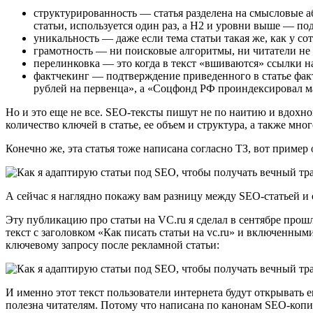
структурированность ― статья разделена на смысловые а
статьи, используется один раз, а H2 и уровни выше ― под
уникальность ― даже если тема статьи такая же, как у с
грамотность ― ни поисковые алгоритмы, ни читатели не 
перелинковка ― это когда в текст «вшиваются» ссылки на
фактчекинг ― подтверждение приведенного в статье факт
рублей на первенца», а «Соцфонд РФ проиндексировал матк
Но и это еще не все. SEO-тексты пишут не по наитию и вдохно
количество ключей в статье, ее объем и структура, а также мног
Конечно же, эта статья тоже написана согласно ТЗ, вот пример
А сейчас я наглядно покажу вам разницу между SEO-статьей и
Эту публикацию про статьи на VC.ru я сделал в сентябре прошл
текст с заголовком «Как писать статьи на vc.ru» и включенным
ключевому запросу после рекламной статьи:
И именно этот текст пользователи интернета будут открывать ещ
полезна читателям. Потому что написана по канонам SEO-копи