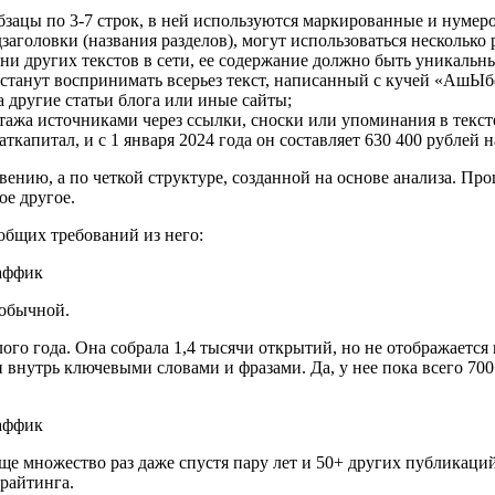
бзацы по 3-7 строк, в ней используются маркированные и нумер
заголовки (названия разделов), могут использоваться несколько р
отни других текстов в сети, ее содержание должно быть уникальн
станут воспринимать всерьез текст, написанный с кучей «АшЫб
 другие статьи блога или иные сайты;
ажа источниками через ссылки, сноски или упоминания в тексте
апитал, и с 1 января 2024 года он составляет 630 400 рублей н
вению, а по четкой структуре, созданной на основе анализа. Пр
ое другое.
 общих требований из него:
 обычной.
ого года. Она собрала 1,4 тысячи открытий, но не отображается 
и внутрь ключевыми словами и фразами. Да, у нее пока всего 70
е множество раз даже спустя пару лет и 50+ других публикаций в
райтинга.