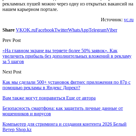
рекламных пушей можно через одну из открытых вакансий на
нашем карьерном портале.
Источник:
vc.ru
Share
VK
OK.ru
Facebook
Twitter
WhatsApp
Telegram
Viber
Prev Post
«На главном экране вы теряете более 50% заявок». Как
увеличить прибыль без дополнительных вложений в рекламу
за 5 шагов
Next Post
Как мы сделали 500+ установок фитнес приложения по 87р с
помощью рекламы в Яндекс Директ?
Вам также могут понравиться
Еще от автора
Безопасность смартфона: как защитить личные данные от
мошенников и вирусов
Компьютер для стриминга и создания контента 2026 Белый
Ветер Shop.kz