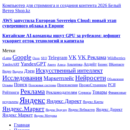
Компьютер для стриминга и создания контента 2026 Белый
Ветер Shop.kz
AWS запустила European Sovereign Cloud: новый этап
суверенного облака в Европе
Китайские AI-команды ищут GPU за рубежом: дефицит
ускоряет отток технологий и капитала
Метки
Google
VK
VK Реклама
Telegram
eLama
Wildberries
SEO
Ozon
YandexGPT
Апдейт
YandexART
Аналитика
Бизнес
ВКонтакте
Авито
Алиса
Искусственный интеллект
Дзен
Видео
Выдача
Исследования
Нейросети
Маркетплейс
Объявления
Поиск
РСЯ
Приложения
ПромоСтраницы
Поисковые системы
Отзывы
Реклама
Рекламодателям
Товары
Рейтинги
Сервисы
Финансовые
Яндекс
Яндекс.Директ
результаты
Яндекс.Карты
Яндекс.Маркет
Яндекс Директ
Яндекс Вебмастер
Яндекс Браузер
Яндекс Маркет
Яндекс Метрика
Главная