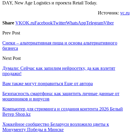
DAY, New Age Logistics и проекта Retail Today.
Источник:
vc.ru
Share
VK
OK.ru
Facebook
Twitter
WhatsApp
Telegram
Viber
Prev Post
​Снеки – альтернативная пища и основа альтернативного
бизнеса
Next Post
Думали: Сейчас как запилим нейросетку, да как взлетят
продажи!
Вам также могут понравиться
Еще от автора
Безопасность смартфона: как защитить личные данные от
мошенников и вирусов
Компьютер для стриминга и создания контента 2026 Белый
Ветер Shop.kz
Хоккейное сообщество Беларуси возложило цветы к
Монументу Победы в Минске