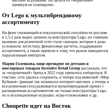
магазин игрушками. Но делать из «Кораблика»
премиум не планируем».
От Lego к мультибрендовому
ассортименту
На фоне снижающейся покупательской способности россиян
в 1,5-2 раза вырос ценник на конструкторы Lego, но главным
вызовом для розничной сети стали санкции, которые в разы
усложнили логистику, финансовые расчеты, поддержание
ассортимента, а также привели к тому, что рынок наводнился
параллельным импортом.
Мария Голенкова, вице-президент по детским и
ювелирным товарам Inventive Retail Group
рассказала, что
за «игрушечный» бренд в 2022 году пришлось побороться. К
счастью, сеть удалось сохранить, и теперь под вывеской «Мир
Кубиков» (раньше так назывался интернет-магазин, а теперь и
вся розничная сеть) развивается мультибрендовый проект с
расширенным ассортиментом: не только конструкторы Lego,
но и коллекционные игрушки, игры-головоломки и др.
Choupette идет на Восток