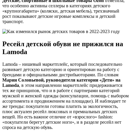
Детские, спортивные и школьные товары Ozon
отметила,
что особенно активны селлеры в категориях детского
«крупногабарита» (коляски, детская мебель), трехзначный
рост показывают детские игровые комплексы и детский
транспорт.
Ресейл детской обуви не прижился на
Lamoda
Lamoda – нишевый маркетплейс, который последовательно
развивает детскую категорию и ориентирован на работу с
брендами и официальными дистрибьюторами. По словам
Марии Соловьевой, руководителя категории «Дети» на
Lamoda
, в этом направлении маркетплейс придерживается
тех же принципов, что и в работе с партнерами категорий
мужской и женской одежды (консультации, помощь с выбором
ассортимента и продвижением на площадке). И наблюдает те
же тренды: покупатели готовы платить за экологичность,
плюс актуален ресейл люксовых и премиальных детских
вещей. Но есть важное отличие от «взрослого» fashion:
«покупатели берегут детские ноги», и в разделе ресейл нет
спроса на детскую обувь.