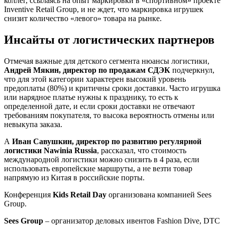
коллег, ссылаясь на опыт маркировки в «спортивном» проекте
Inventive Retail Group, и не ждет, что маркировка игрушек
снизит количество «левого» товара на рынке.
Инсайты от логистических партнеров
Отмечая важные для детского сегмента нюансы логистики,
Андрей Мякин, директор по продажам СДЭК
подчеркнул,
что для этой категории характерен высокий уровень
предоплаты (80%) и критичны сроки доставки. Часто игрушка
или нарядное платье нужны к празднику, то есть к
определенной дате, и если сроки доставки не отвечают
требованиям покупателя, то высока вероятность отмены или
невыкупа заказа.
А
Иван Савушкин, директор по развитию регулярной
логистики Nawinia Russia
, рассказал, что стоимость
международной логистики можно снизить в 4 раза, если
использовать европейские маршруты, а не везти товар
напрямую из Китая в российские порты.
Конференция
Kids Retail Day
организована компанией Sees
Group.
Sees Group
– организатор деловых ивентов Fashion Dive, DTC