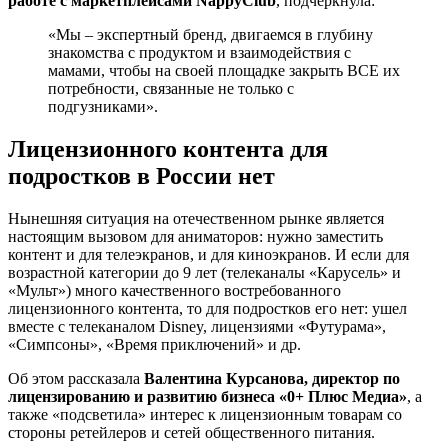
работе с маркетплейсами NappyClub
, подчеркнула:
«Мы – экспертный бренд, двигаемся в глубину
знакомства с продуктом и взаимодействия с
мамами, чтобы на своей площадке закрыть ВСЕ их
потребности, связанные не только с
подгузниками».
Лицензионного контента для
подростков в России нет
Нынешняя ситуация на отечественном рынке является
настоящим вызовом для аниматоров: нужно заместить
контент и для телеэкранов, и для киноэкранов. И если для
возрастной категории до 9 лет (телеканалы «Карусель» и
«Мульт») много качественного востребованного
лицензионного контента, то для подростков его нет: ушел
вместе с телеканалом Disney, лицензиями «Футурама»,
«Симпсоны», «Время приключений» и др.
Об этом рассказала
Валентина Курсанова, директор по
лицензированию и развитию бизнеса «0+ Плюс Медиа»
, а
также «подсветила» интерес к лицензионным товарам со
стороны ретейлеров и сетей общественного питания.