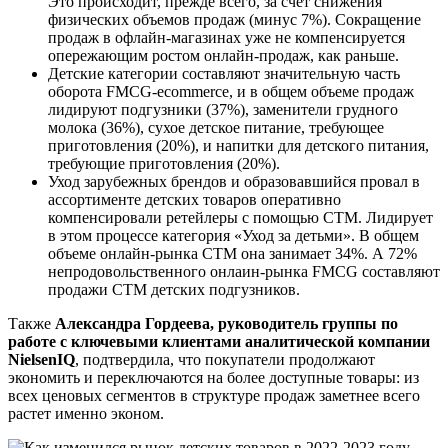
Это происходит, прежде всего, за счет снижения
физических объемов продаж (минус 7%). Сокращение
продаж в офлайн-магазинах уже не компенсируется
опережающим ростом онлайн-продаж, как раньше.
Детские категории составляют значительную часть
оборота FMCG-ecommerce, и в общем объеме продаж
лидируют подгузники (37%), заменители грудного
молока (36%), сухое детское питание, требующее
приготовления (20%), и напитки для детского питания,
требующие приготовления (20%).
Уход зарубежных брендов и образовавшийся провал в
ассортименте детских товаров оперативно
компенсировали ретейлеры с помощью СТМ. Лидирует
в этом процессе категория «Уход за детьми». В общем
объеме онлайн-рынка СТМ она занимает 34%. А 72%
непродовольственного онлаин-рынка FMCG составляют
продажи СТМ детских подгузников.
Также
Александра Гордеева, руководитель группы по
работе с ключевыми клиентами аналитической компании
NielsenIQ
, подтвердила, что покупатели продолжают
экономить и переключаются на более доступные товары: из
всех ценовых сегментов в структуре продаж заметнее всего
растет именно эконом.