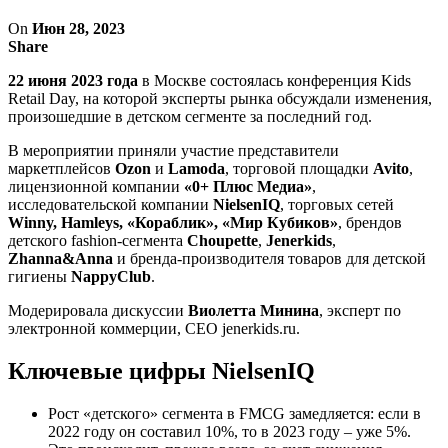
On
Июн 28, 2023
Share
22 июня 2023 года
в Москве состоялась конференция Kids
Retail Day, на которой эксперты рынка обсуждали изменения,
произошедшие в детском сегменте за последний год.
В мероприятии приняли участие представители
маркетплейсов
Ozon
и
Lamoda
, торговой площадки
Avito
,
лицензионной компании
«0+ Плюс Медиа»
,
исследовательской компании
NielsenIQ
, торговых сетей
Winny, Hamleys, «Кораблик», «Мир Кубиков»
, брендов
детского fashion-сегмента
Choupette
,
Jenerkids
,
Zhanna&Anna
и бренда-производителя товаров для детской
гигиены
NappyClub
.
Модерировала дискуссии
Виолетта Минина
, эксперт по
электронной коммерции, CEO jenerkids.ru.
Ключевые цифры NielsenIQ
Рост «детского» сегмента в FMCG замедляется: если в
2022 году он составил 10%, то в 2023 году – уже 5%.