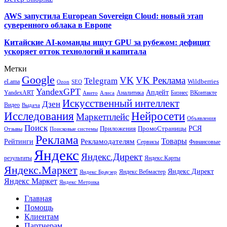
AWS запустила European Sovereign Cloud: новый этап
суверенного облака в Европе
Китайские AI-команды ищут GPU за рубежом: дефицит
ускоряет отток технологий и капитала
Метки
Google
VK
VK Реклама
Telegram
eLama
Wildberries
SEO
Ozon
YandexGPT
Апдейт
YandexART
Аналитика
Бизнес
ВКонтакте
Авито
Алиса
Искусственный интеллект
Дзен
Видео
Выдача
Исследования
Нейросети
Маркетплейс
Объявления
Поиск
РСЯ
Приложения
ПромоСтраницы
Поисковые системы
Отзывы
Реклама
Рекламодателям
Товары
Рейтинги
Сервисы
Финансовые
Яндекс
Яндекс.Директ
результаты
Яндекс.Карты
Яндекс.Маркет
Яндекс Директ
Яндекс Вебмастер
Яндекс Браузер
Яндекс Маркет
Яндекс Метрика
Главная
Помощь
Клиентам
Партнерам