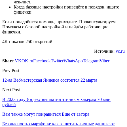
чек-лист.
Когда базовые настройки приведёте в порядок, ищите
фишечки.
Если понадобится помощь, приходите. Проконсультируем.
Поможем с базовой настройкой и найдём работающие
фишечки.
4K показов 250 открытий
Источник:
vc.ru
Share
VK
OK.ru
Facebook
Twitter
WhatsApp
Telegram
Viber
Prev Post
12-ая Вебмастерская Яндекса состоится 22 марта
Next Post
В 2023 году Яндекс выплатил этичным хакерам 70 млн
рублей
Вам также могут понравиться
Еще от автора
Безопасность смартфона: как защитить личные данные от