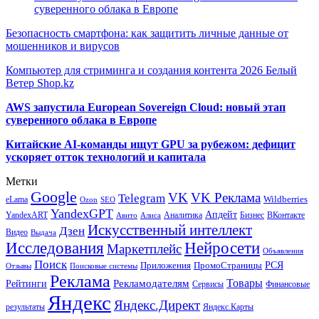
суверенного облака в Европе
Безопасность смартфона: как защитить личные данные от
мошенников и вирусов
Компьютер для стриминга и создания контента 2026 Белый
Ветер Shop.kz
AWS запустила European Sovereign Cloud: новый этап
суверенного облака в Европе
Китайские AI-команды ищут GPU за рубежом: дефицит
ускоряет отток технологий и капитала
Метки
Google
VK
VK Реклама
Telegram
eLama
Wildberries
SEO
Ozon
YandexGPT
Апдейт
YandexART
Аналитика
Бизнес
ВКонтакте
Авито
Алиса
Искусственный интеллект
Дзен
Видео
Выдача
Исследования
Нейросети
Маркетплейс
Объявления
Поиск
РСЯ
Приложения
ПромоСтраницы
Поисковые системы
Отзывы
Реклама
Рекламодателям
Товары
Рейтинги
Сервисы
Финансовые
Яндекс
Яндекс.Директ
результаты
Яндекс.Карты