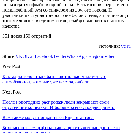
не находятся офлайн в одной точке. Есть интервьюеры, и есть
подключённый зум со спикером из другого города. И
участники выступают не на фоне белой стены, а при помощи
того же яндекса в едином стиле, слайды выводят в высоком
качестве.
351 показ 150 открытий
Источник:
vc.ru
Share
VK
OK.ru
Facebook
Twitter
WhatsApp
Telegram
Viber
Prev Post
Как маркетологи зарабатывают на вас миллионы с
автообзвонов, которые уже всех задолбали
Next Post
После новогодних распродаж люди закрывают свои
опустевшие кошельки. И больше всего страдает ритейл
Вам также могут понравиться
Еще от автора
Безопасность смартфона: как защитить личные данные от
мошенников и вирусов