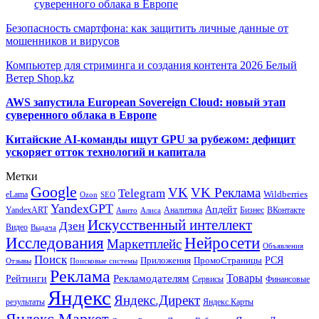
суверенного облака в Европе
Безопасность смартфона: как защитить личные данные от
мошенников и вирусов
Компьютер для стриминга и создания контента 2026 Белый
Ветер Shop.kz
AWS запустила European Sovereign Cloud: новый этап
суверенного облака в Европе
Китайские AI-команды ищут GPU за рубежом: дефицит
ускоряет отток технологий и капитала
Метки
Google
VK
VK Реклама
Telegram
eLama
Wildberries
SEO
Ozon
YandexGPT
Апдейт
YandexART
Аналитика
Бизнес
ВКонтакте
Авито
Алиса
Искусственный интеллект
Дзен
Видео
Выдача
Исследования
Нейросети
Маркетплейс
Объявления
Поиск
РСЯ
Приложения
ПромоСтраницы
Поисковые системы
Отзывы
Реклама
Рекламодателям
Товары
Рейтинги
Сервисы
Финансовые
Яндекс
Яндекс.Директ
результаты
Яндекс.Карты
Яндекс.Маркет