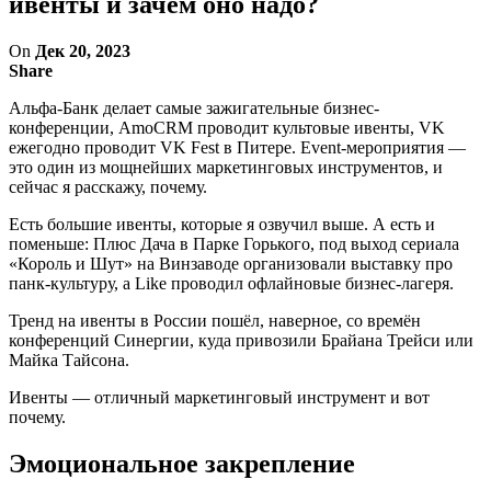
ивенты и зачем оно надо?
On
Дек 20, 2023
Share
Альфа-Банк делает самые зажигательные бизнес-
конференции, AmoCRM проводит культовые ивенты, VK
ежегодно проводит VK Fest в Питере. Event-мероприятия —
это один из мощнейших маркетинговых инструментов, и
сейчас я расскажу, почему.
Есть большие ивенты, которые я озвучил выше. А есть и
поменьше: Плюс Дача в Парке Горького, под выход сериала
«Король и Шут» на Винзаводе организовали выставку про
панк-культуру, а Like проводил офлайновые бизнес-лагеря.
Тренд на ивенты в России пошёл, наверное, со времён
конференций Синергии, куда привозили Брайана Трейси или
Майка Тайсона.
Ивенты — отличный маркетинговый инструмент и вот
почему.
Эмоциональное закрепление