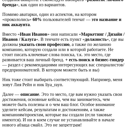
бренда
«, как один из вариантов.
Помимо аватарки, один из аспектов, на котором
«прокололись»
60%
пользователей тенчат —
это название и
ник аккаунта
.
Вместо «
Иван Иванов
» они написали «
Маркетинг / Дизайн /
Иванов / Калуга
«. В тенчате есть пункт «
должность
«, где вы
должны
указать свою профессию
, а также по желанию
компанию, которую создали или в которой работаете. Не
стоит писать ключевые слова поиска, т.к. это место, где
развивается ваш личный бренд.
+ есть поиск и бизнес-тиндер
— раздел с рекомендациями интересующих вас специалистов/
предпринимателей. В котором можете быть и вы)
Ник тоже стоит выбирать соответствующий. Например, меня
зовут Лия Рейн и ник liya_rayn.
Далее —
описание
. Это то место, где вам нужно указать свои
достижения, основные кейсы, чем вы занимаетесь, чем
можете быть полезны и о чем ваш блог. Особое внимание
уделите кейсам, результатам и достижениям, а также
компаниям/проектам, которые вы создали (если таковые
имеются). И ни в коем случае не устанавливайте в начале
нового абзаца смайл. Это не запретграм!