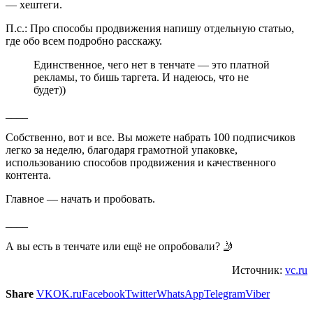
— хештеги.
П.с.: Про способы продвижения напишу отдельную статью,
где обо всем подробно расскажу.
Единственное, чего нет в тенчате — это платной
рекламы, то бишь таргета. И надеюсь, что не
будет))
____
Собственно, вот и все. Вы можете набрать 100 подписчиков
легко за неделю, благодаря грамотной упаковке,
использованию способов продвижения и качественного
контента.
Главное — начать и пробовать.
____
А вы есть в тенчате или ещё не опробовали? 🤳
Источник:
vc.ru
Share
VK
OK.ru
Facebook
Twitter
WhatsApp
Telegram
Viber