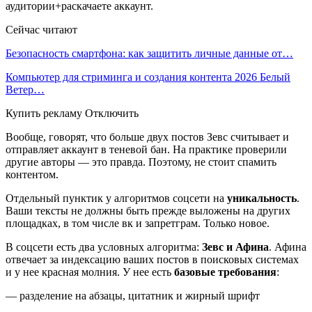
аудитории+раскачаете аккаунт.
Сейчас читают
Безопасность смартфона: как защитить личные данные от…
Компьютер для стриминга и создания контента 2026 Белый
Ветер…
Купить рекламу Отключить
Вообще, говорят, что больше двух постов Зевс считывает и
отправляет аккаунт в теневой бан. На практике проверили
другие авторы — это правда. Поэтому, не стоит спамить
контентом.
Отдельный пунктик у алгоритмов соцсети на
уникальность
.
Ваши тексты не должны быть прежде выложены на других
площадках, в том числе вк и запретграм. Только новое.
В соцсети есть два условных алгоритма:
Зевс и Афина
. Афина
отвечает за индексацию ваших постов в поисковых системах
и у нее красная молния. У нее есть
базовые требования
:
— разделение на абзацы, цитатник и жирный шрифт