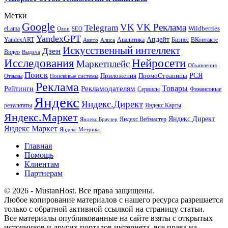
Метки
Google
VK
VK Реклама
Telegram
eLama
Wildberries
SEO
Ozon
YandexGPT
Апдейт
YandexART
Аналитика
Бизнес
ВКонтакте
Авито
Алиса
Искусственный интеллект
Дзен
Видео
Выдача
Исследования
Нейросети
Маркетплейс
Объявления
Поиск
РСЯ
Приложения
ПромоСтраницы
Поисковые системы
Отзывы
Реклама
Рекламодателям
Товары
Рейтинги
Сервисы
Финансовые
Яндекс
Яндекс.Директ
результаты
Яндекс.Карты
Яндекс.Маркет
Яндекс Директ
Яндекс Вебмастер
Яндекс Браузер
Яндекс Маркет
Яндекс Метрика
Главная
Помощь
Клиентам
Партнерам
© 2026 - MustanHost. Все права защищены.
Любое копирование материалов с нашего ресурса разрешается
только с обратной активной ссылкой на страницу статьи.
Все материалы опубликованные на сайте взяты с открытых
источников и других порталов интернета, все права на