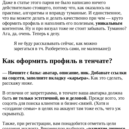
Даже в статье этого парня не было написано ничего
действительно стоящего, потому что, как оказалось на
практике, алгоритмы и вправду туманные. И единственное,
что вы можете делать и делать качественно при чем — круто
оформить профиль и наполнять его полезным,
уникальным
контентом. Ну и про визуал тоже не стоит забывать. Туманно?
Ага, да, очень. Теперь к делу.
Я не буду рассказывать сейчас, как можно
зарегаться в тч. Разберетесь сами, не маленькие))
Как оформить профиль в тенчате?
—
Начните с базы: аватар, описание, ник. Добавьте ссылки
на соцсети, заполните вкладку «карьера».
Как это сделать,
расскажу ниже.
В отличии от запретграмма, в тенчате ваша аватарка должна
быть
не только эстетичной, но и деловой.
Прежде всего, это
соцсеть для поиска клиентов и бизнес-связей. (Хотя и
«создание семьи» в целях на аккаунт там тоже есть, чего уж
скрывать)).
Также, при регистрации, вам понадобится отметить цели
создания аккаунта. Рекомендую выбирать «
развитие личного