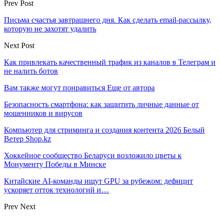
Prev Post
Письма счастья завтрашнего дня. Как сделать email-рассылку,
которую не захотят удалить
Next Post
Как привлекать качественный трафик из каналов в Телеграм и
не налить ботов
Вам также могут понравиться
Еще от автора
Безопасность смартфона: как защитить личные данные от
мошенников и вирусов
Компьютер для стриминга и создания контента 2026 Белый
Ветер Shop.kz
Хоккейное сообщество Беларуси возложило цветы к
Монументу Победы в Минске
Китайские AI-команды ищут GPU за рубежом: дефицит
ускоряет отток технологий и…
Prev
Next