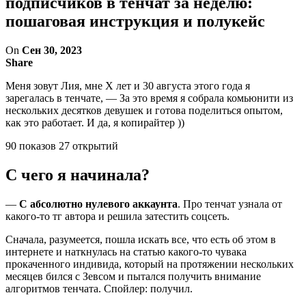
подписчиков в тенчат за неделю:
пошаговая инструкция и полукейс
On
Сен 30, 2023
Share
Меня зовут Лия, мне Х лет и 30 августа этого года я
зарегалась в тенчате, — За это время я собрала комьюнити из
нескольких десятков девушек и готова поделиться опытом,
как это работает. И да, я копирайтер ))
90 показов 27 открытий
С чего я начинала?
—
С абсолютно нулевого аккаунта
. Про тенчат узнала от
какого-то тг автора и решила затестить соцсеть.
Сначала, разумеется, пошла искать все, что есть об этом в
интернете и наткнулась на статью какого-то чувака
прокаченного индивида, который на протяжении нескольких
месяцев бился с Зевсом и пытался получить внимание
алгоритмов тенчата. Спойлер: получил.