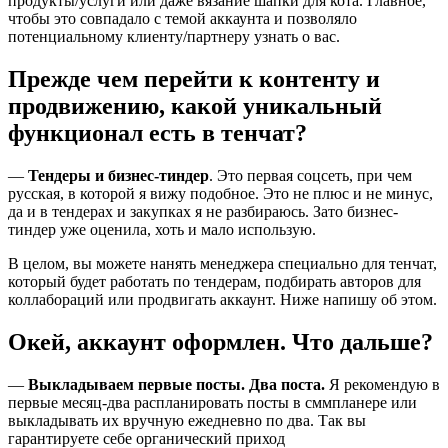
продукты/услуги или даже вязание шапки для кота. Главное,
чтобы это совпадало с темой аккаунта и позволяло
потенциальному клиенту/партнеру узнать о вас.
Прежде чем перейти к контенту и
продвижению, какой уникальный
функционал есть в тенчат?
—
Тендеры и бизнес-тиндер
. Это первая соцсеть, при чем
русская, в которой я вижу подобное. Это не плюс и не минус,
да и в тендерах и закупках я не разбираюсь. Зато бизнес-
тиндер уже оценила, хоть и мало использую.
В целом, вы можете нанять менеджера специально для тенчат,
который будет работать по тендерам, подбирать авторов для
коллабораций или продвигать аккаунт. Ниже напишу об этом.
Окей, аккаунт оформлен. Что дальше?
—
Выкладываем первые посты. Два поста.
Я рекомендую в
первые месяц-два распланировать посты в сммпланере или
выкладывать их вручную ежедневно по два. Так вы
гарантируете себе органический приход