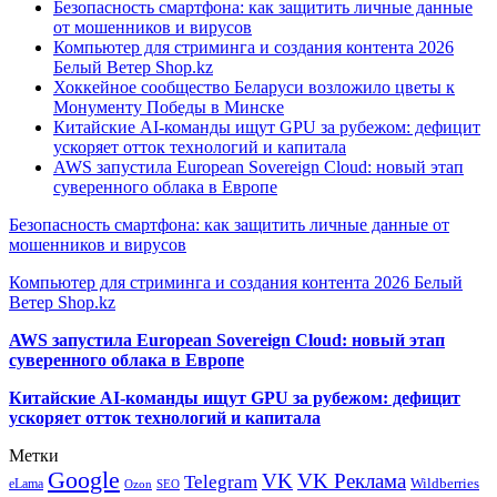
Безопасность смартфона: как защитить личные данные
от мошенников и вирусов
Компьютер для стриминга и создания контента 2026
Белый Ветер Shop.kz
Хоккейное сообщество Беларуси возложило цветы к
Монументу Победы в Минске
Китайские AI-команды ищут GPU за рубежом: дефицит
ускоряет отток технологий и капитала
AWS запустила European Sovereign Cloud: новый этап
суверенного облака в Европе
Безопасность смартфона: как защитить личные данные от
мошенников и вирусов
Компьютер для стриминга и создания контента 2026 Белый
Ветер Shop.kz
AWS запустила European Sovereign Cloud: новый этап
суверенного облака в Европе
Китайские AI-команды ищут GPU за рубежом: дефицит
ускоряет отток технологий и капитала
Метки
Google
VK
VK Реклама
Telegram
eLama
Wildberries
SEO
Ozon