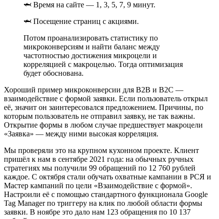
🦈 Время на сайте — 1, 3, 5, 7, 9 минут.
🦈 Посещение страниц с акциями.
Потом проанализировать статистику по
микроконверсиям и найти баланс между
частотностью достижения микроцели и
корреляцией с макроцелью. Тогда оптимизация
будет обоснована.
Хороший пример микроконверсии для B2B и B2C —
взаимодействие с формой заявки. Если пользователь открыл
её, значит он заинтересовался предложением. Причины, по
которым пользователь не отправил заявку, не так важны.
Открытие формы в любом случае предшествует макроцели
«Заявка» — между ними высокая корреляция.
Мы проверяли это на крупном кухонном проекте. Клиент
пришёл к нам в сентябре 2021 года: на обычных ручных
стратегиях мы получили 99 обращений по 12 760 рублей
каждое. С октября стали обучать охватные кампании в РСЯ и
Мастер кампаний по цели «Взаимодействие с формой».
Настроили её с помощью стандартного функционала Google
Tag Manager по триггеру на клик по любой области формы
заявки. В ноябре это дало нам 123 обращения по 10 137