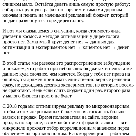
слишком мало. Остаётся делать лишь самую простую работу:
собирать вручную трафик по горячим и самыми дорогим
ключам и пенять на маленький рекламный бюджет, который
не дает развернуться горе-директологу.
И вот мы оказываемся в ситуации, когда стоимость лида
улетает в космос, а методов оптимизации у директолога
просто нет. Замкнутый круг: денег нет → данных для
оптимизации и экспериментов нет → клиентов нет → денег
нет…
В этой статье мы развеем это распространенное заблуждение
и покажем, что работа при небольших бюджетах и недостатке
данных куда сложнее, чем кажется. Когда у тебя нет права на
ошибку, ты должен принимать единственно верные решения
сразу, не дожидаясь десятка экспериментов, из которых восемь
не сработают. Ведь если слить бюджет один раз, второго раза
у малого бизнеса просто не будет.
С 2018 года мы оптимизируем рекламу по микроконверсиям,
чтобы из тех же рекламных бюджетов вытаскивать больше
заявок и продаж. Время пользователя на сайте, воронка
продаж по корзине, взаимодействие с формой заявки — все
микроцели проходят отбор корреляционным анализом перед
обучением алгоритмов по ним. Есть корреляция — работаем