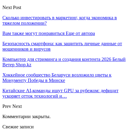
Next Post
Сколько инвестировать в маркетинг, когда экономика в
тяжелом положении?
Вам также могут понравиться
Еще от автора
Безопасность смартфона: как защитить личные данные от
мошенников и вирусов
Компьютер для стриминга и создания контента 2026 Белый
Ветер Shop.kz
Хоккейное сообщество Беларуси возложило цветы к
Монументу Победы в Минске
Китайские AI-команды ищут GPU за рубежом: дефицит
ускоряет отток технологий и…
Prev
Next
Комментарии закрыты.
Свежие записи