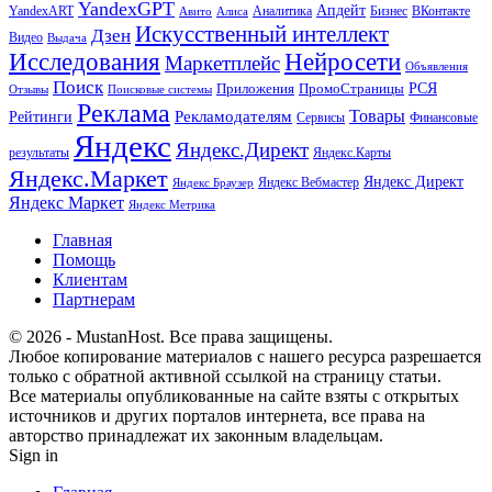
YandexGPT
Апдейт
YandexART
Аналитика
Бизнес
ВКонтакте
Авито
Алиса
Искусственный интеллект
Дзен
Видео
Выдача
Исследования
Нейросети
Маркетплейс
Объявления
Поиск
РСЯ
Приложения
ПромоСтраницы
Поисковые системы
Отзывы
Реклама
Рекламодателям
Товары
Рейтинги
Сервисы
Финансовые
Яндекс
Яндекс.Директ
результаты
Яндекс.Карты
Яндекс.Маркет
Яндекс Директ
Яндекс Вебмастер
Яндекс Браузер
Яндекс Маркет
Яндекс Метрика
Главная
Помощь
Клиентам
Партнерам
© 2026 - MustanHost. Все права защищены.
Любое копирование материалов с нашего ресурса разрешается
только с обратной активной ссылкой на страницу статьи.
Все материалы опубликованные на сайте взяты с открытых
источников и других порталов интернета, все права на
авторство принадлежат их законным владельцам.
Sign in