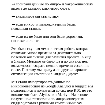
🦈 собирали данные по микро- и макроконверсиям
вплоть до каждого ключевого слова,
🦈 анализировали статистику,
🦈 если микро- и макроконверсии были,
повышали ставки,
🦈 если их не было или они были дорогими,
понижали ставки.
Это была скучная механическая работа, которая
отнимала много времени от действительно
полезной аналитики для развития проекта. А ещё
в Яндекс Метрике не было, да и до сих пор нет,
возможности создать цель по времени сессии на
сайте. Поэтому мы придумали другой вариант
оптимизации кампаний в Яндекс Директ.
Мы стали импортировать данные по
микроконверсиям из Google Analytics в биддер: мы
пользовались и пользуемся до сих пор К50, но это
вполне мог быть Alytics или Marilyn. На основе
полученной статистики по микроконверсиям
биддер управлял ручными кампаниями: сам