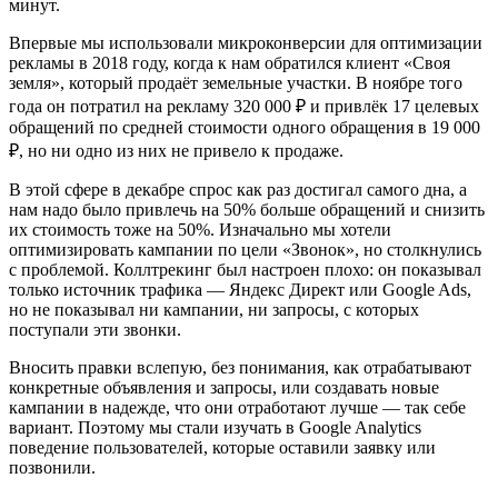
минут.
Впервые мы использовали микроконверсии для оптимизации
рекламы в 2018 году, когда к нам обратился клиент «Своя
земля», который продаёт земельные участки. В ноябре того
года он потратил на рекламу 320 000 ₽ и привлёк 17 целевых
обращений по средней стоимости одного обращения в 19 000
₽, но ни одно из них не привело к продаже.
В этой сфере в декабре спрос как раз достигал самого дна, а
нам надо было привлечь на 50% больше обращений и снизить
их стоимость тоже на 50%. Изначально мы хотели
оптимизировать кампании по цели «Звонок», но столкнулись
с проблемой. Коллтрекинг был настроен плохо: он показывал
только источник трафика — Яндекс Директ или Google Ads,
но не показывал ни кампании, ни запросы, с которых
поступали эти звонки.
Вносить правки вслепую, без понимания, как отрабатывают
конкретные объявления и запросы, или создавать новые
кампании в надежде, что они отработают лучше — так себе
вариант. Поэтому мы стали изучать в Google Analytics
поведение пользователей, которые оставили заявку или
позвонили.