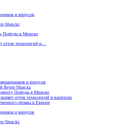
нников и вирусов
ер Shop.kz
ту Победы в Минске
ет отток технологий и…
т мошенников и вирусов
й Ветер Shop.kz
нументу Победы в Минске
коряет отток технологий и капитала
еренного облака в Европе
нников и вирусов
ер Shop.kz