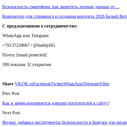
Безопасность смартфона: как защитить личные данные от…
Компьютер для стриминга и создания контента 2026 Белый Ве
С предложениями о сотрудничестве:
WhatsApp или Telegram:
+79137228067 / @buddyHG
Почта: [email protected]
399 показов 32 открытия
Share
VK
OK.ru
Facebook
Twitter
WhatsApp
Telegram
Viber
Prev Post
Как и зачем оценивается доверие посетителей к сайту?
Next Post
Яндекс добавил инструменты безопасности в Браузер для орга