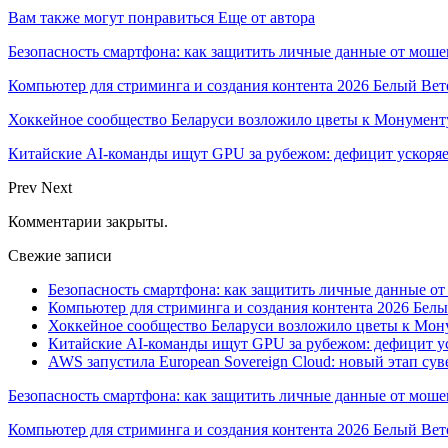
Вам также могут понравиться
Еще от автора
Безопасность смартфона: как защитить личные данные от моше
Компьютер для стриминга и создания контента 2026 Белый Вет
Хоккейное сообщество Беларуси возложило цветы к Монумен
Китайские AI-команды ищут GPU за рубежом: дефицит ускоря
Prev
Next
Комментарии закрыты.
Свежие записи
Безопасность смартфона: как защитить личные данные о
Компьютер для стриминга и создания контента 2026 Белы
Хоккейное сообщество Беларуси возложило цветы к Мо
Китайские AI-команды ищут GPU за рубежом: дефицит ус
AWS запустила European Sovereign Cloud: новый этап сув
Безопасность смартфона: как защитить личные данные от моше
Компьютер для стриминга и создания контента 2026 Белый Вет