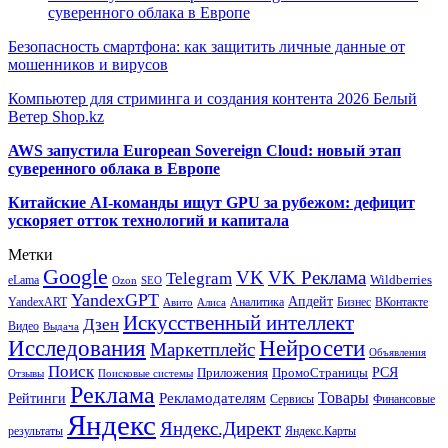
суверенного облака в Европе
Безопасность смартфона: как защитить личные данные от
мошенников и вирусов
Компьютер для стриминга и создания контента 2026 Белый
Ветер Shop.kz
AWS запустила European Sovereign Cloud: новый этап
суверенного облака в Европе
Китайские AI-команды ищут GPU за рубежом: дефицит
ускоряет отток технологий и капитала
Метки
Google
VK
VK Реклама
Telegram
eLama
Wildberries
SEO
Ozon
YandexGPT
Апдейт
YandexART
Аналитика
Бизнес
ВКонтакте
Авито
Алиса
Искусственный интеллект
Дзен
Видео
Выдача
Исследования
Нейросети
Маркетплейс
Объявления
Поиск
РСЯ
Приложения
ПромоСтраницы
Поисковые системы
Отзывы
Реклама
Рекламодателям
Товары
Рейтинги
Сервисы
Финансовые
Яндекс
Яндекс.Директ
результаты
Яндекс.Карты