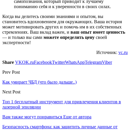
самопознания, который приводит к лучшему
пониманию себя и к уверенности в своих силах.
Когда вы делитесь своими знаниями и опытом, вы
становитесь вдохновением для окружающих. Ваша история
может мотивировать других и помочь им в их собственных
стремлениях. Ваш вклад важен, и
ваш опыт имеет ценность
— и только вы сами
можете определить цену
своей
экспертности!
Источник:
vc.ru
Share
VK
OK.ru
Facebook
Twitter
WhatsApp
Telegram
Viber
Prev Post
Как умирает ЧБД (что было дальше..)
Next Post
Топ 1 бесплатный инструмент для привлечения клиентов в
лазерной эпиляции
Вам также могут понравиться
Еще от автора
Безопасность смартфона: как защитить личные данные от