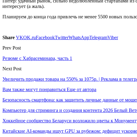
Питер: удачный рынок, сильно недолюбленный стартапами из с
интересует (а жаль).
Планируем до конца года привлечь не менее 5500 новых польз
Share
VK
OK.ru
Facebook
Twitter
WhatsApp
Telegram
Viber
Prev Post
Резюме с Хабрасеминара, часть 1
Next Post
Увеличить продажи товара на 550% за 1075р. | Реклама в телег
Вам также могут понравиться
Еще от автора
Безопасность смартфона: как защитить личные данные от моше
Компьютер для стриминга и создания контента 2026 Белый Вет
Хоккейное сообщество Беларуси возложило цветы к Монумен
Китайские AI-команды ищут GPU за рубежом: дефицит ускоря