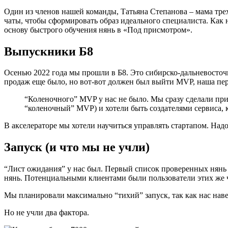
Один из членов нашей команды, Татьяна Степанова – мама трех 
чаты, чтобы сформировать образ идеального специалиста. Как 
основу быстрого обучения нянь в «Под присмотром».
Выпускники Б8
Осенью 2022 года мы прошли в Б8. Это сибирско-дальневосточ
продаж еще было, но вот-вот должен был выйти MVP, наша пе
“Коленочного” MVP у нас не было. Мы сразу сделали при
“коленочный” MVP) и хотели быть создателями сервиса,
В акселераторе мы хотели научиться управлять стартапом. Надо
Запуск (и что мы не учли)
“Лист ожидания” у нас был. Первый список проверенных нянь по
нянь. Потенциальными клиентами были пользователи этих же 
Мы планировали максимально “тихий” запуск, так как нас нав
Но не учли два фактора.