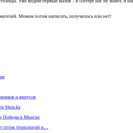
толицы. Уже видим первый вызов – в Питере нас не знают, и на
ователей. Можем потом написать, получилось или нет!
рам
нников и вирусов
ер Shop.kz
ту Победы в Минске
ет отток технологий и…