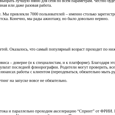
 выбрать лучшую няню для себя по всем параметрам. Честно буде
нная или даже разовая работа.
 Мы привлекли 7000 пользователей – именно столько зарегистрир
тска. Конечно, мы рады ажиотажу, но было довольно нервно.
ей. Оказалось, что самый популярный возраст проходит по нижн
рвиса – доверие (и к специалистам, и к платформе). Благодаря 
ультат последней флюорографии. Родители могут проверить, все
 нюансах работы с клиентом (переодеваться, обязательно мыть р
тинг на запуске вовсе не обязательно.
тока и параллельно проходим акселерацию “Спринт” от ФРИИ. 