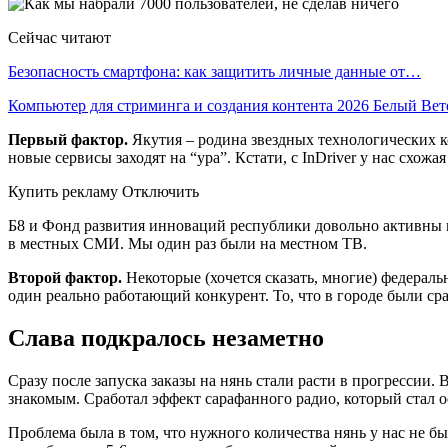
Сейчас читают
Безопасность смартфона: как защитить личные данные от…
Компьютер для стриминга и создания контента 2026 Белый Ве
Первый фактор.
Якутия – родина звездных технологических к
новые сервисы заходят на “ура”. Кстати, с InDriver у нас схожа
Купить рекламу Отключить
Б8 и Фонд развития инноваций республики довольно активны в п
в местных СМИ. Мы один раз были на местном ТВ.
Второй фактор.
Некоторые (хочется сказать, многие) федерал
один реально работающий конкурент. То, что в городе были сра
Слава подкралось незаметно
Сразу после запуска заказы на нянь стали расти в прогрессии.
знакомым. Сработал эффект сарафанного радио, который стал о
Проблема была в том, что нужного количества нянь у нас не 