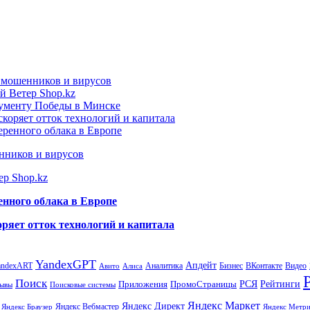
т мошенников и вирусов
й Ветер Shop.kz
нументу Победы в Минске
коряет отток технологий и капитала
еренного облака в Европе
нников и вирусов
ер Shop.kz
енного облака в Европе
ряет отток технологий и капитала
YandexGPT
Апдейт
andexART
Аналитика
Бизнес
ВКонтакте
Видео
Авито
Алиса
Поиск
РСЯ
Рейтинги
Приложения
ПромоСтраницы
Поисковые системы
ывы
Яндекс Маркет
Яндекс Директ
Яндекс Вебмастер
Яндекс Браузер
Яндекс Метри