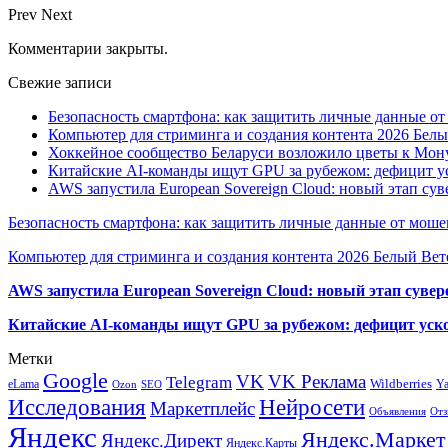
Prev
Next
Комментарии закрыты.
Свежие записи
Безопасность смартфона: как защитить личные данные о
Компьютер для стриминга и создания контента 2026 Белы
Хоккейное сообщество Беларуси возложило цветы к Мо
Китайские AI-команды ищут GPU за рубежом: дефицит ус
AWS запустила European Sovereign Cloud: новый этап сув
Безопасность смартфона: как защитить личные данные от моше
Компьютер для стриминга и создания контента 2026 Белый Вет
AWS запустила European Sovereign Cloud: новый этап сувер
Китайские AI-команды ищут GPU за рубежом: дефицит уско
Метки
Google
VK
VK Реклама
Telegram
eLama
Wildberries
Y
SEO
Ozon
Исследования
Нейросети
Маркетплейс
Объявления
Отз
Яндекс
Яндекс.Маркет
Яндекс.Директ
Яндекс.Карты