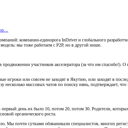
тер…
омпаний: компании-единорога InDriver и глобального разработчи
я модель: мы тоже работаем с P2P, но в другой нише.
родвижении участников акселератора (за что им спасибо!). О на
ьные игроки или совсем не заходят в Якутию, или заходят в пос
зу несколько массовых чатов по поиску нянь, подтверждает, что
 В первый день их было 10, потом 20, потом 30. Родители, котор
сновой органического роста.
было. Мы почти сутками обзванивали специалистов, многих реги