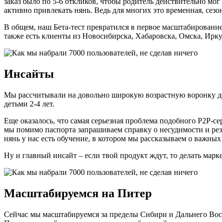
заказ было по 5-6 откликов, чтобы родитель действительно мог
активно привлекать нянь. Ведь для многих это временная, сезо
В общем, наш Бета-тест превратился в первое масштабирование.
также есть клиенты из Новосибирска, Хабаровска, Омска, Ирку
Инсайты
Мы рассчитывали на довольно широкую возрастную воронку дет
детьми 2-4 лет.
Еще оказалось, что самая серьезная проблема подобного P2P-се
мы помимо паспорта запрашиваем справку о несудимости и рез
нянь у нас есть обучение, в котором мы рассказываем о важных
Ну и главный инсайт – если твой продукт ждут, то делать марке
Масштабируемся на Питер
Сейчас мы масштабируемся за пределы Сибири и Дальнего Вос