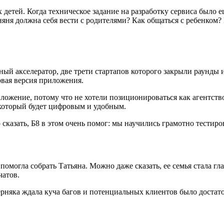
детей. Когда техническое задание на разработку сервиса было е
няня должна себя вести с родителями? Как общаться с ребенком?
ный акселератор, две трети стартапов которого закрыли раунды
рвая версия приложения.
ложение, потому что не хотели позиционироваться как агентств
 который будет цифровым и удобным.
 сказать, Б8 в этом очень помог: мы научились грамотно тестиро
могла собрать Татьяна. Можно даже сказать, ее семья стала гла
чатов.
ерняка ждала куча багов и потенциальных клиентов было достат