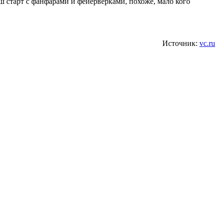
ш старт с фанфарами и фейерверками, похоже, мало кого
Источник:
vc.ru