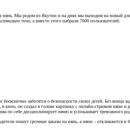
 нянь. Мы родом из Якутии и на днях мы выходим на новый для 
ксимально тихо, а вместо этого набрали 7000 пользователей.
 бесконечно заботятся о безопасности своих детей. Без конца з
 в кино, он создал в голове картинку с онлайн-стримом няни и р
сама по себе дисциплинирует няню и успокаивает тревожного ро
одители пишут срочные заказы на нянь, а няни – откликаются и 