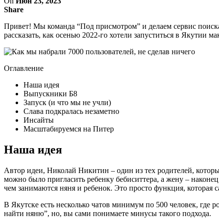
On
Июн 23, 2023
Share
Привет! Мы команда “Под присмотром” и делаем сервис поиска
рассказать, как осенью 2022-го хотели запуститься в Якутии ма
Оглавление
Наша идея
Выпускники Б8
Запуск (и что мы не учли)
Слава подкралась незаметно
Инсайты
Масштабируемся на Питер
Наша идея
Автор идеи, Николай Никитин – один из тех родителей, которые
можно было пригласить ребенку бебиситтера, а жену – наконец,
чем занимаются няня и ребенок. Это просто функция, которая 
В Якутске есть несколько чатов минимум по 500 человек, где р
найти няню”, но, вы сами понимаете минусы такого подхода.