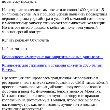
На создание коллекции мы потратили около 1400 дней и 1,5
миллиона рублей. А в процессе успели вылечить последствия
нервного срыва у дизайнера и уже всей командой готовились
к масштабному запуску этнико-гастрономической коллекции.
Но в итоге вместо громкого кейса мы получили унылый
миссионерский коитус.
Купить рекламу Отключить
Сейчас читают
Безопасность смартфона: как защитить личные данные от…
Компьютер для стриминга и создания контента 2026 Белый
Ветер…
Презентация планировалась грандиозная: мероприятие в
ресторане в честь запуска коллаборации со СМИ, масштабный
проект визуального мерчандайзинга, полуметровое колесо
фортуны и ввод 4-х фирменных блюд в меню от Moroshka.
Мы даже совершили невероятную авантюру и отправили
коллекцию на фотосъемку в Тбилиси, чтобы все было по-
настоящему: где, как не в столице, лучше всего показать
грузинские аксессуары?