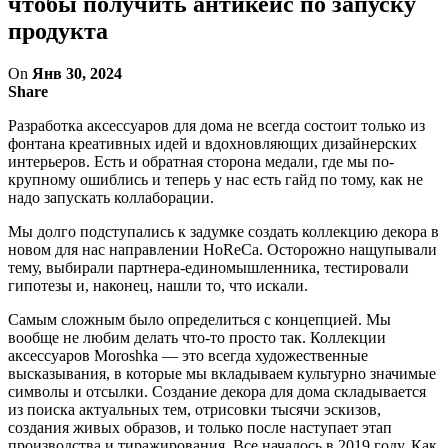
чтобы получить антикейс по запуску
продукта
On
Янв 30, 2024
Share
Разработка аксессуаров для дома не всегда состоит только из
фонтана креативных идей и вдохновляющих дизайнерских
интерьеров. Есть и обратная сторона медали, где мы по-
крупному ошиблись и теперь у нас есть гайд по тому, как не
надо запускать коллаборации.
Мы долго подступались к задумке создать коллекцию декора в
новом для нас направлении HoReCa. Осторожно нащупывали
тему, выбирали партнера-единомышленника, тестировали
гипотезы и, наконец, нашли то, что искали.
Самым сложным было определиться с концепцией. Мы
вообще не любим делать что-то просто так. Коллекции
аксессуаров Moroshka — это всегда художественные
высказывания, в которые мы вкладываем культурно значимые
символы и отсылки. Создание декора для дома складывается
из поиска актуальных тем, отрисовки тысячи эскизов,
создания живых образов, и только после наступает этап
производства и тиражирования. Все началось в 2019 году. Как