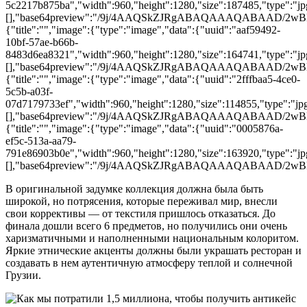
5c2217b875ba","width":960,"height":1280,"size":187485,"type":"jpg
[],"base64preview":"/9j/4AAQSkZJRgABAQAAAQA
{"title":"","image":{"type":"image","data":{"uuid":"aaf59492-
10bf-57ae-b66b-
8483d6ea8321","width":960,"height":1280,"size":164741,"type":"jpg
[],"base64preview":"/9j/4AAQSkZJRgABAQAAAQAB
{"title":"","image":{"type":"image","data":{"uuid":"2fffbaa5-4ce0-
5c5b-a03f-
07d7179733ef","width":960,"height":1280,"size":114855,"type":"jpg"
[],"base64preview":"/9j/4AAQSkZJRgABAQAAAQABA
{"title":"","image":{"type":"image","data":{"uuid":"0005876a-
ef5c-513a-aa79-
791e86903b0e","width":960,"height":1280,"size":163920,"type":"jpg"
[],"base64preview":"/9j/4AAQSkZJRgABAQAAAQAB
В оригинальной задумке коллекция должна была быть
широкой, но потрясения, которые переживал мир, внесли
свои коррективы — от текстиля пришлось отказаться. До
финала дошли всего 6 предметов, но получились они очень
харизматичными и наполненными национальным колоритом.
Яркие этнические акценты должны были украшать ресторан и
создавать в нем аутентичную атмосферу теплой и солнечной
Грузии.