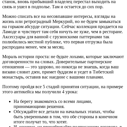
станок, вновь прибывший владелец перестал выходить на
связь и ушел в подполье. Там и остается до сих пор.
Можно списать все на несовпавшие интересы, взгляды на
жизнь или ретроградный Меркурий, но не будем замыкаться
на горьком абсурде ситуации. Сейчас коллекция продается на
Ламоде и чувствует там себя ничуть не хуже, чем в ресторане.
Аксессуары для ванной с грузинскими паттернами так
полюбились местной публике, что первая отгрузка была
распродана менее, чем за месяц.
Мораль истории проста: не будьте лохами, которые заключают
договоренности на словах. Доверительные партнерские
отношения — это здорово, но никогда не знаешь, когда ваш
визави словит дзен, примет буддизм и уедет в Тибетский
монастырь, оставив вас наедине с вашими планами.
Поэтому пройдя все 5 стадий принятия ситуации, на примере
этого антикейса мы получили 4 урока:
На берегу знакомьтесь со всеми лицами,
принимающими решения.
Обсуждайте все детали на начальных этапах, чтобы
быть уверенными в том, что обе стороны в конечном
итоге получат то, что хотят.
И, конечно, не пренебрегайте подписанием договора, в