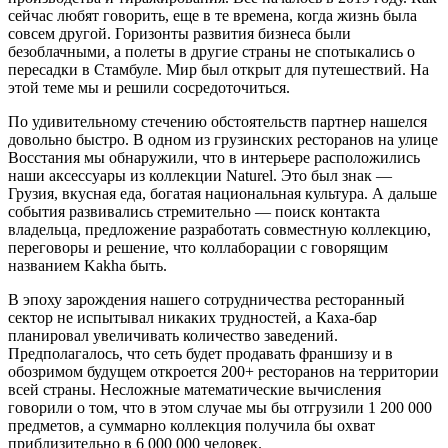
сейчас любят говорить, еще в те времена, когда жизнь была
совсем другой. Горизонты развития бизнеса были
безоблачными, а полеты в другие страны не спотыкались о
пересадки в Стамбуле. Мир был открыт для путешествий. На
этой теме мы и решили сосредоточиться.
По удивительному стечению обстоятельств партнер нашелся
довольно быстро. В одном из грузинских ресторанов на улице
Восстания мы обнаружили, что в интерьере расположились
наши аксессуары из коллекции Naturel. Это был знак —
Грузия, вкусная еда, богатая национальная культура. А дальше
события развивались стремительно — поиск контакта
владельца, предложение разработать совместную коллекцию,
переговоры и решение, что коллаборации с говорящим
названием Kakha быть.
В эпоху зарождения нашего сотрудничества ресторанный
сектор не испытывал никаких трудностей, а Каха-бар
планировал увеличивать количество заведений.
Предполагалось, что сеть будет продавать франшизу и в
обозримом будущем откроется 200+ ресторанов на территории
всей страны. Несложные математические вычисления
говорили о том, что в этом случае мы бы отгрузили 1 200 000
предметов, а суммарно коллекция получила бы охват
приблизительно в 6 000 000 человек.