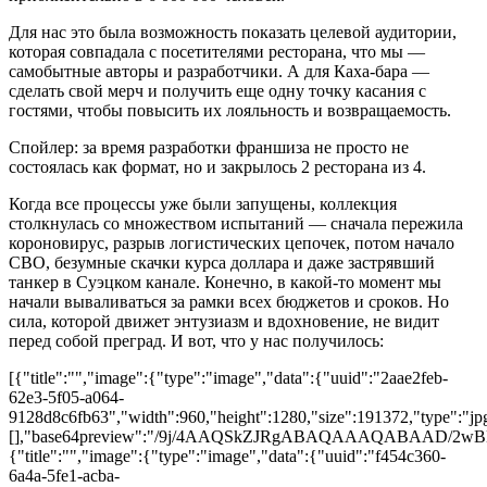
Для нас это была возможность показать целевой аудитории,
которая совпадала с посетителями ресторана, что мы —
самобытные авторы и разработчики. А для Каха-бара —
сделать свой мерч и получить еще одну точку касания с
гостями, чтобы повысить их лояльность и возвращаемость.
Спойлер: за время разработки франшиза не просто не
состоялась как формат, но и закрылось 2 ресторана из 4.
Когда все процессы уже были запущены, коллекция
столкнулась со множеством испытаний — сначала пережила
короновирус, разрыв логистических цепочек, потом начало
СВО, безумные скачки курса доллара и даже застрявший
танкер в Суэцком канале. Конечно, в какой-то момент мы
начали вываливаться за рамки всех бюджетов и сроков. Но
сила, которой движет энтузиазм и вдохновение, не видит
перед собой преград. И вот, что у нас получилось:
[{"title":"","image":{"type":"image","data":{"uuid":"2aae2feb-
62e3-5f05-a064-
9128d8c6fb63","width":960,"height":1280,"size":191372,"type":"jpg"
[],"base64preview":"/9j/4AAQSkZJRgABAQAAAQA
{"title":"","image":{"type":"image","data":{"uuid":"f454c360-
6a4a-5fe1-acba-