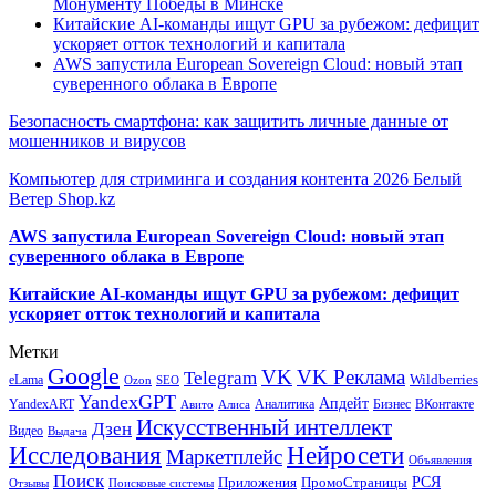
Монументу Победы в Минске
Китайские AI-команды ищут GPU за рубежом: дефицит
ускоряет отток технологий и капитала
AWS запустила European Sovereign Cloud: новый этап
суверенного облака в Европе
Безопасность смартфона: как защитить личные данные от
мошенников и вирусов
Компьютер для стриминга и создания контента 2026 Белый
Ветер Shop.kz
AWS запустила European Sovereign Cloud: новый этап
суверенного облака в Европе
Китайские AI-команды ищут GPU за рубежом: дефицит
ускоряет отток технологий и капитала
Метки
Google
VK
VK Реклама
Telegram
eLama
Wildberries
SEO
Ozon
YandexGPT
Апдейт
YandexART
Аналитика
Бизнес
ВКонтакте
Авито
Алиса
Искусственный интеллект
Дзен
Видео
Выдача
Исследования
Нейросети
Маркетплейс
Объявления
Поиск
РСЯ
Приложения
ПромоСтраницы
Поисковые системы
Отзывы