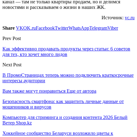
канал — там не только квартиры продаем, но и делимся
новостями и рассказываем о жизни в наших ЖК.
Источник:
vc.ru
Share
VK
OK.ru
Facebook
Twitter
WhatsApp
Telegram
Viber
Prev Post
Как эффективно продавать продукты через статьи: 6 советов
для тех, кто хочет много лидов
Next Post
В ПромоСтраницах теперь можно подключить краткосрочные
интересы аудитории
Вам также могут понравиться
Еще от автора
Безопасность смартфона: как защитить личные данные от
мошенников и вирусов
Компьютер для стриминга и создания контента 2026 Белый
Ветер Shop.kz
Хоккейное сообщество Беларуси возложило цветы к