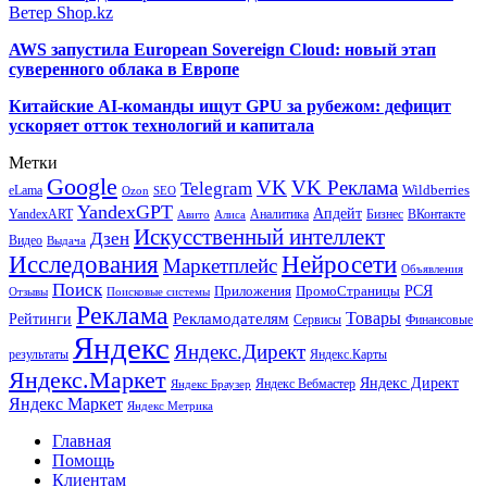
Ветер Shop.kz
AWS запустила European Sovereign Cloud: новый этап
суверенного облака в Европе
Китайские AI-команды ищут GPU за рубежом: дефицит
ускоряет отток технологий и капитала
Метки
Google
VK
VK Реклама
Telegram
eLama
Wildberries
SEO
Ozon
YandexGPT
Апдейт
YandexART
Аналитика
Бизнес
ВКонтакте
Авито
Алиса
Искусственный интеллект
Дзен
Видео
Выдача
Исследования
Нейросети
Маркетплейс
Объявления
Поиск
РСЯ
Приложения
ПромоСтраницы
Поисковые системы
Отзывы
Реклама
Рекламодателям
Товары
Рейтинги
Сервисы
Финансовые
Яндекс
Яндекс.Директ
результаты
Яндекс.Карты
Яндекс.Маркет
Яндекс Директ
Яндекс Вебмастер
Яндекс Браузер
Яндекс Маркет
Яндекс Метрика
Главная
Помощь
Клиентам