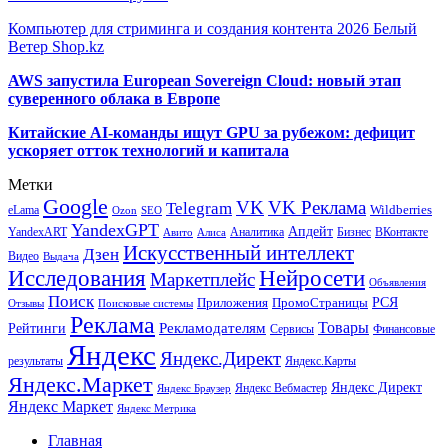
Компьютер для стриминга и создания контента 2026 Белый
Ветер Shop.kz
AWS запустила European Sovereign Cloud: новый этап
суверенного облака в Европе
Китайские AI-команды ищут GPU за рубежом: дефицит
ускоряет отток технологий и капитала
Метки
Google
VK
VK Реклама
Telegram
eLama
Wildberries
SEO
Ozon
YandexGPT
Апдейт
YandexART
Аналитика
Бизнес
ВКонтакте
Авито
Алиса
Искусственный интеллект
Дзен
Видео
Выдача
Исследования
Нейросети
Маркетплейс
Объявления
Поиск
РСЯ
Приложения
ПромоСтраницы
Поисковые системы
Отзывы
Реклама
Рекламодателям
Товары
Рейтинги
Сервисы
Финансовые
Яндекс
Яндекс.Директ
результаты
Яндекс.Карты
Яндекс.Маркет
Яндекс Директ
Яндекс Вебмастер
Яндекс Браузер
Яндекс Маркет
Яндекс Метрика
Главная