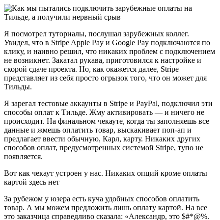
Я посмотрел туториалы, послушал зарубежных коллег.
Увидел, что в Stripe Apple Pay и Google Pay подключаются по
клику, и наивно решил, что никаких проблем с подключением
не возникнет. Закатал рукава, приготовился к настройке и
скорой сдаче проекта. Но, как окажется далее, Stripe
представляет из себя просто огрызок того, что он может для
Тильды.
Я зарегал тестовые аккаунты в Stripe и PayPal, подключил эти
способы оплат к Тильде. Жму активировать — и ничего не
происходит. На финальном чекауте, когда ты заполняешь все
данные и жмешь оплатить товар, выскакивает поп-ап и
предлагает ввести обычную, Карл, карту. Никаких других
способов оплат, предусмотренных системой Stripe, тупо не
появляется.
Вот как чекаут устроен у нас. Никаких опций кроме оплаты
картой здесь нет
За рубежом у юзера есть куча удобных способов оплатить
товар. А мы можем предложить лишь оплату картой. На все
это заказчица справедливо сказала: «Александр, это $#*@%.