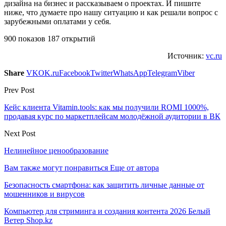
дизайна на бизнес и рассказываем о проектах. И пишите
ниже, что думаете про нашу ситуацию и как решали вопрос с
зарубежными оплатами у себя.
900 показов 187 открытий
Источник:
vc.ru
Share
VK
OK.ru
Facebook
Twitter
WhatsApp
Telegram
Viber
Prev Post
Кейс клиента Vitamin.tools: как мы получили ROMI 1000%,
продавая курс по маркетплейсам молодёжной аудитории в ВК
Next Post
Нелинейное ценообразование
Вам также могут понравиться
Еще от автора
Безопасность смартфона: как защитить личные данные от
мошенников и вирусов
Компьютер для стриминга и создания контента 2026 Белый
Ветер Shop.kz