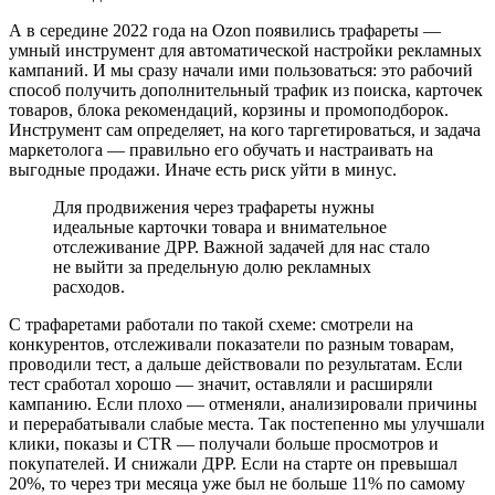
А в середине 2022 года на Ozon появились трафареты —
умный инструмент для автоматической настройки рекламных
кампаний. И мы сразу начали ими пользоваться: это рабочий
способ получить дополнительный трафик из поиска, карточек
товаров, блока рекомендаций, корзины и промоподборок.
Инструмент сам определяет, на кого таргетироваться, и задача
маркетолога — правильно его обучать и настраивать на
выгодные продажи. Иначе есть риск уйти в минус.
Для продвижения через трафареты нужны
идеальные карточки товара и внимательное
отслеживание ДРР. Важной задачей для нас стало
не выйти за предельную долю рекламных
расходов.
С трафаретами работали по такой схеме: смотрели на
конкурентов, отслеживали показатели по разным товарам,
проводили тест, а дальше действовали по результатам. Если
тест сработал хорошо — значит, оставляли и расширяли
кампанию. Если плохо — отменяли, анализировали причины
и перерабатывали слабые места. Так постепенно мы улучшали
клики, показы и CTR — получали больше просмотров и
покупателей. И снижали ДРР. Если на старте он превышал
20%, то через три месяца уже был не больше 11% по самому