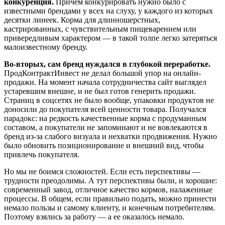
конкуренция.
Причем конкурировать нужно было с
известными брендами у всех на слуху, у каждого из которых
десятки линеек. Корма для длинношерстных,
кастрированных, с чувствительным пищеварением или
привередливым характером — в такой толпе легко затеряться
малоизвестному бренду.
Во-вторых, сам бренд нуждался в глубокой переработке.
ПродКонтрактИнвест не делал большой упор на онлайн-
продажи. На момент начала сотрудничества сайт выглядел
устаревшим внешне, и не был готов генерить продажи.
Страниц в соцсетях не было вообще, упаковки продуктов не
доносили до покупателя всей ценности товара. Получался
парадокс: на редкость качественные корма с продуманным
составом, а покупатели не запоминают и не вовлекаются в
бренд из-за слабого визуала и нехватки продвижения. Нужно
было обновить позиционирование и внешний вид, чтобы
привлечь покупателя.
Но мы не боимся сложностей. Если есть перспективы —
трудности преодолимы. А тут перспективы были, и хорошие:
современный завод, отличное качество кормов, налаженные
процессы. В общем, если правильно подать, можно принести
немало пользы и самому клиенту, и конечным потребителям.
Поэтому взялись за работу — а ее оказалось немало.