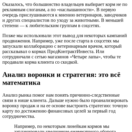
Оказалось, что большинство владельцев выбирает корм не по
рекламным слоганам, а по «наслышанности». В первую
очередь прислушиваются к мнению ветеринаров, заводчиков
и других специалистов по уходу за животными. В меньшей
степени — к любительским группам в соцсетях.
Позже мы использовали этот вывод для некоторых кампаний
продвижения. Например, уже после старта в соцсетях мы
запускали коллаборацию с ветеринарным врачом, который
рассказывал о кормах ПродКонтрактИнвеста. Или
сотрудничали с сетью магазинов «Четыре лапы», чтобы те
продавали корма клиента со скидкой.
Анализ воронки и стратегия: это всё
математика
Анализ рынка помог нам понять причинно-следственные
связи в нише клиента. Дальше нужно было проанализировать
воронку продаж и на ее основе выстроить стратегию: точную
карту по достижению финансовых целей за первый год
сотрудничества.
Например, по некоторым линейкам кормов мы
запланировали увеличение ежемесячного оборота