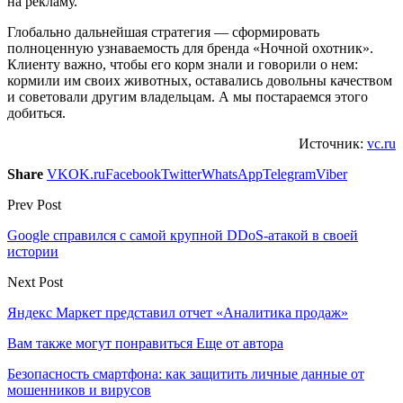
на рекламу.
Глобально дальнейшая стратегия — сформировать
полноценную узнаваемость для бренда «Ночной охотник».
Клиенту важно, чтобы его корм знали и говорили о нем:
кормили им своих животных, оставались довольны качеством
и советовали другим владельцам. А мы постараемся этого
добиться.
Источник:
vc.ru
Share
VK
OK.ru
Facebook
Twitter
WhatsApp
Telegram
Viber
Prev Post
Google справился с самой крупной DDoS-атакой в своей
истории
Next Post
Яндекс Маркет представил отчет «Аналитика продаж»
Вам также могут понравиться
Еще от автора
Безопасность смартфона: как защитить личные данные от
мошенников и вирусов