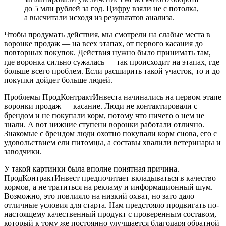
до 5 млн рублей за год. Цифру взяли не с потолка,
а высчитали исходя из результатов анализа.
Чтобы продумать действия, мы смотрели на слабые места в
воронке продаж — на всех этапах, от первого касания до
повторных покупок. Действия нужно было принимать там,
где воронка сильно сужалась — так происходит на этапах, где
больше всего проблем. Если расширить такой участок, то и до
покупки дойдет больше людей.
Проблемы ПродКонтрактИнвеста начинались на первом этапе
воронки продаж — касание. Люди не контактировали с
брендом и не покупали корм, потому что ничего о нем не
знали. А вот нижние ступени воронки работали отлично.
Знакомые с брендом люди охотно покупали корм снова, его с
удовольствием ели питомцы, а составы хвалили ветеринары и
заводчики.
У такой картинки была вполне понятная причина.
ПродКонтрактИнвест предпочитает вкладываться в качество
кормов, а не тратиться на рекламу и информационный шум.
Возможно, это повлияло на низкий охват, но зато дало
отличные условия для старта. Нам предстояло продвигать по-
настоящему качественный продукт с проверенным составом,
который к тому же постоянно улучшается благодаря обратной