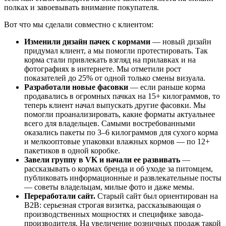
полках и завоевывать внимание покупателя.
Вот что мы сделали совместно с клиентом:
Изменили дизайн пачек с кормами
— новый дизайн
придумал клиент, а мы помогли протестировать. Так
корма стали привлекать взгляд на прилавках и на
фотографиях в интернете. Мы отметили рост
показателей до 25% от одной только смены визуала.
Разработали новые фасовки
— если раньше корма
продавались в огромных пачках на 15+ килограммов, то
теперь клиент начал выпускать другие фасовки. Мы
помогли проанализировать, какие форматы актуальнее
всего для владельцев. Самыми востребованными
оказались пакеты по 3–6 килограммов для сухого корма
и мелкооптовые упаковки влажных кормов — по 12+
пакетиков в одной коробке.
Завели группу в VK
и начали ее развивать
—
рассказывать о кормах бренда и об уходе за питомцем,
публиковать информационные и развлекательные посты
— советы владельцам, милые фото и даже мемы.
Переработали сайт.
Старый сайт был ориентирован на
B2B: серьезная строгая визитка, рассказывающая о
производственных мощностях и специфике завода-
производителя. На увеличение розничных продаж такой