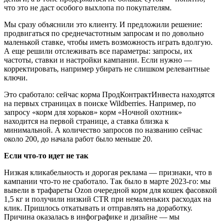
что это не даст особого выхлопа по покупателям.
Мы сразу объяснили это клиенту. И предложили решение:
продвигаться по среднечастотным запросам и по довольно
маленькой ставке, чтобы иметь возможность играть вдолгую.
А еще решили отслеживать все параметры: запросы, их
частоты, ставки и настройки кампании. Если нужно —
корректировать, например убирать не слишком релевантные
ключи.
Это сработало: сейчас корма ПродКонтрактИнвеста находятся
на первых страницах в поиске Wildberries. Например, по
запросу «корм для хорьков» корм «Ночной охотник»
находится на первой странице, а ставка близка к
минимальной. А количество запросов по названию сейчас
около 200, до начала работ было меньше 20.
Если что-то идет не так
Низкая кликабельность и дорогая реклама — признаки, что в
кампании что-то не сработало. Так было в марте 2023-го: мы
вывели в трафареты Ozon очередной корм для кошек фасовкой
1,5 кг и получили низкий CTR при немаленьких расходах на
клик. Пришлось откатывать и отправлять на доработку.
Причина оказалась в инфографике и дизайне — мы