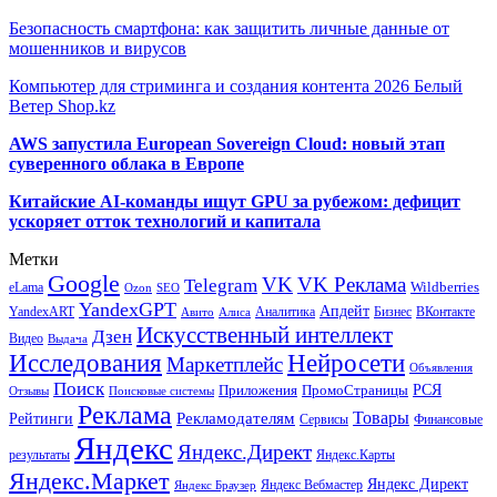
Безопасность смартфона: как защитить личные данные от
мошенников и вирусов
Компьютер для стриминга и создания контента 2026 Белый
Ветер Shop.kz
AWS запустила European Sovereign Cloud: новый этап
суверенного облака в Европе
Китайские AI-команды ищут GPU за рубежом: дефицит
ускоряет отток технологий и капитала
Метки
Google
VK
VK Реклама
Telegram
eLama
Wildberries
SEO
Ozon
YandexGPT
Апдейт
YandexART
Аналитика
Бизнес
ВКонтакте
Авито
Алиса
Искусственный интеллект
Дзен
Видео
Выдача
Исследования
Нейросети
Маркетплейс
Объявления
Поиск
РСЯ
Приложения
ПромоСтраницы
Поисковые системы
Отзывы
Реклама
Рекламодателям
Товары
Рейтинги
Сервисы
Финансовые
Яндекс
Яндекс.Директ
результаты
Яндекс.Карты
Яндекс.Маркет
Яндекс Директ
Яндекс Вебмастер
Яндекс Браузер