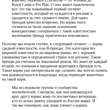
конечно, оказалась у гигантов — от Whiskas до
Royal Canin и Pro Plan. О них знают практически
все: это так называемый первый сегмент
известности, который не нуждается в рекламе и
продается за счет громкого имени. Для таких
брендов качество вторично. Но корма этого
сегмента не были нашими основными
конкурентами: соперничать с такой известностью
маленькому бренду практически невозможно.
Поэтому мы пошли глубже, в следующий сегмент — корма
средней известности, или B-бренды. Это категория без
широкой известности на мировом рынке, но с хорошей
узнаваемостью в определенной стране или регионе. Такие
бренды рассчитаны на локальный рынок. Их знает не каждый
второй, но лояльная и преданная аудитория у брендов есть.
Такие корма уже интересовали нас сильнее: мы хотели понять,
чем руководствуются владельцы, когда переводят животных
на такой корм.
Мы исследовали группы и сообщества
зоолюбителей. Смотрели, как они рекомендуют
друг другу корма: кому-то посоветовал ветеринар,
кто-то искал замену ушедшей из России марке. И
так мы понимали, как люди узнают о кормах.