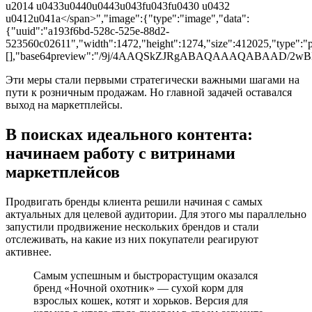
u2014 u0433u0440u0443u043fu043fu0430 u0432
u0412u041a</span>","image":{"type":"image","data":
{"uuid":"a193f6bd-528c-525e-88d2-
523560c02611","width":1472,"height":1274,"size":412025,"type":"pn
[],"base64preview":"/9j/4AAQSkZJRgABAQAAAQAB
Эти меры стали первыми стратегически важными шагами на
пути к розничным продажам. Но главной задачей оставался
выход на маркетплейсы.
В поисках идеального контента:
начинаем работу с витринами
маркетплейсов
Продвигать бренды клиента решили начиная с самых
актуальных для целевой аудитории. Для этого мы параллельно
запустили продвижение нескольких брендов и стали
отслеживать, на какие из них покупатели реагируют
активнее.
Самым успешным и быстрорастущим оказался
бренд «Ночной охотник» — сухой корм для
взрослых кошек, котят и хорьков. Версия для