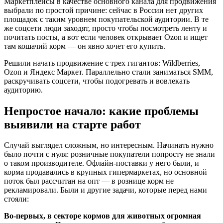
Маркетплейсы в качестве основного канала для продвижения
выбрали по простой причине: сейчас в России нет других
площадок с таким уровнем покупательской аудитории. В те
же соцсети люди заходят, просто чтобы посмотреть ленту и
почитать посты, а вот если человек открывает Ozon и ищет
там кошачий корм — он явно хочет его купить.
Решили начать продвижение с трех гигантов: Wildberries,
Ozon и Яндекс Маркет. Параллельно стали заниматься SMM,
раскручивать соцсети, чтобы подогревать и вовлекать
аудиторию.
Непростое начало: какие проблемы
выявили на старте работ
Случай выглядел сложным, но интересным. Начинать нужно
было почти с нуля: розничные покупатели попросту не знали
о таком производителе. Офлайн-поставки у него были, и
корма продавались в крупных гипермаркетах, но основной
поток был рассчитан на опт — в рознице корм не
рекламировали. Были и другие задачи, которые перед нами
стояли:
Во-первых, в секторе кормов для животных огромная