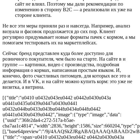
сайт не влиял. Поэтому мы дали рекомендации по
изменению в сторону B2C — а реализовали их уже на
стороне клиента.
Не все эти меры приняли раз и навсегда. Например, анализ
визуала и фасовок продолжается до сих пор. Клиент
регулярно придумывает новые форматы пачек с кормом, а мы
помогаем тестировать их на маркетплейсах.
Сейчас бренд представлен куда более доступно для
розничного покупателя, чем было на старте. На сайте в и
группе — картинки, видео с производства, подробная
информация о кормах, написанная простым языком. И,
конечно, фото счастливых питомцев, для которых все это и
делается. И в VK, и на сайте можно купить корм: это уже не
визитка, а витрина.
[{"title":"u0410 u0432u043eu0442 u0442u0430u043a
u0441u0435u0439u0447u0430u0441
u0432u044bu0433u043bu044fu0434u044fu0442
u0441u0430u0439u0442","image":{"type":"image","data":
{"uuid":"36fe2da4-c272-517a-b5ae-
cba7aa1c4814","width":2836,"height":1586,"size":660204,"type":"pn
[],"base64preview":"/9j/4AAQSkZJRgABAQAAAQA
{"title":"<span>u0410 u0432u043eu0442 u0442u0430u043a