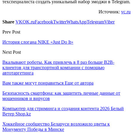
техспециалиста создать уникальный набор эмоджи в Telegram.
Источник:
vc.ru
Share
VK
OK.ru
Facebook
Twitter
WhatsApp
Telegram
Viber
Prev Post
История слогана NIKE «Just Do It»
Next Post
Вкалывают роботы. Как привлечь в 8 раз больше В2В-
клиентов для транспортной компании с помощью
автотаргетинга
Вам также могут понравиться
Еще от автора
Безопасность смартфона: как защитить личные данные от
мошенников и вирусов
Компьютер для стриминга и создания контента 2026 Белый
Ветер Shop.kz
Хоккейное сообщество Беларуси возложило цветы к
Монументу Победы в Минске