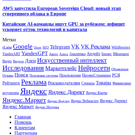
AWS запустила European Sovereign Cloud: новый этап
суверенного облака в Европе
Китайские AI-команды ищут GPU за рубежом: дефицит
ускоряет отток технологий и капитала
Метки
Google
VK
VK Реклама
Telegram
eLama
Wildberries
SEO
Ozon
YandexGPT
Апдейт
YandexART
Аналитика
Бизнес
ВКонтакте
Авито
Алиса
Искусственный интеллект
Дзен
Видео
Выдача
Исследования
Нейросети
Маркетплейс
Объявления
Поиск
РСЯ
Приложения
ПромоСтраницы
Поисковые системы
Отзывы
Реклама
Рекламодателям
Товары
Рейтинги
Сервисы
Финансовые
Яндекс
Яндекс.Директ
результаты
Яндекс.Карты
Яндекс.Маркет
Яндекс Директ
Яндекс Вебмастер
Яндекс Браузер
Яндекс Маркет
Яндекс Метрика
Главная
Помощь
Клиентам
Партнерам