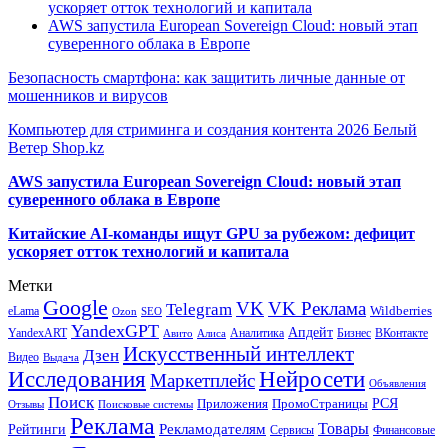
ускоряет отток технологий и капитала
AWS запустила European Sovereign Cloud: новый этап
суверенного облака в Европе
Безопасность смартфона: как защитить личные данные от
мошенников и вирусов
Компьютер для стриминга и создания контента 2026 Белый
Ветер Shop.kz
AWS запустила European Sovereign Cloud: новый этап
суверенного облака в Европе
Китайские AI-команды ищут GPU за рубежом: дефицит
ускоряет отток технологий и капитала
Метки
Google
VK
VK Реклама
Telegram
eLama
Wildberries
SEO
Ozon
YandexGPT
Апдейт
YandexART
Аналитика
Бизнес
ВКонтакте
Авито
Алиса
Искусственный интеллект
Дзен
Видео
Выдача
Исследования
Нейросети
Маркетплейс
Объявления
Поиск
РСЯ
Приложения
ПромоСтраницы
Поисковые системы
Отзывы
Реклама
Рекламодателям
Товары
Рейтинги
Сервисы
Финансовые