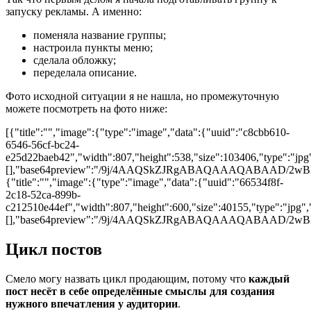
запуску рекламы. А именно:
поменяла название группы;
настроила пункты меню;
сделала обложку;
переделала описание.
Фото исходной ситуации я не нашла, но промежуточную
можете посмотреть на фото ниже:
[{"title":"","image":{"type":"image","data":{"uuid":"c8cbb610-
6546-56cf-bc24-
e25d22baeb42","width":807,"height":538,"size":103406,"type":"jpg"
[],"base64preview":"/9j/4AAQSkZJRgABAQAAAQAB
{"title":"","image":{"type":"image","data":{"uuid":"66534f8f-
2c18-52ca-899b-
c212510e44ef","width":807,"height":600,"size":40155,"type":"jpg","
[],"base64preview":"/9j/4AAQSkZJRgABAQAAAQAB
Цикл постов
Смело могу назвать цикл продающим, потому что
каждый
пост несёт в себе определённые смыслы для создания
нужного впечатления у аудитории
.