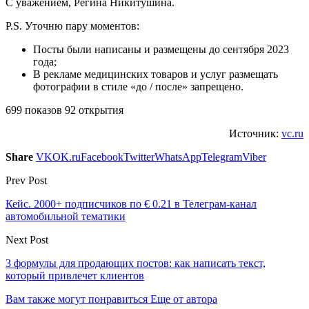
С уважением, Регина Никитушина.
P.S. Уточню пару моментов:
Посты были написаны и размещены до сентября 2023
года;
В рекламе медицинских товаров и услуг размещать
фотографии в стиле «до / после» запрещено.
699 показов 92 открытия
Источник:
vc.ru
Share
VK
OK.ru
Facebook
Twitter
WhatsApp
Telegram
Viber
Prev Post
Кейс. 2000+ подписчиков по € 0.21 в Телеграм-канал
автомобильной тематики
Next Post
3 формулы для продающих постов: как написать текст,
который привлечет клиентов
Вам также могут понравиться
Еще от автора